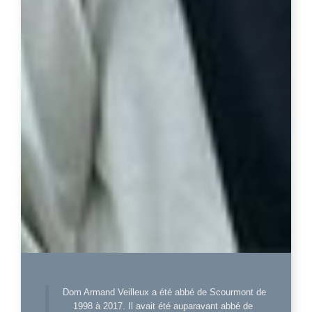
Dom Armand Veilleux a été abbé de Scourmont de
1998 à 2017. Il avait été auparavant abbé de