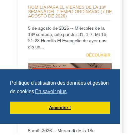
HOMILÍA PARA EL VIERNES DE LA 18ª
SEMANA DEL TIEMPO ORDINARIO (7 DE
AGOSTO DE 2026)
5 de agosto de 2026 -- Miércoles de la
18ª semana, año par Jer 31, 1-7; Mt 15,
21-28 Homilía El Evangelio de ayer nos
dio un...
DÉCOUVRIR
HOMÉLIES DE DOM ARMAND VEILLEUX
Politique d'utilisation des données et gestion
de cookies
En savoir plus
Accepter !
HOMÉLIE POUR LE VENDREDI DE LA
18IÈME SEMAINE DU TEMPS
ORDINAIRE -- 7 AOÛT 2026
5 août 2026 -- Mercredi de la 18e
semaine, année paire. Jérémie 31, 1-7 ;