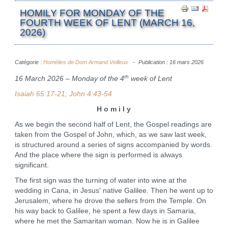
HOMILY FOR MONDAY OF THE
FOURTH WEEK OF LENT (MARCH 16,
2026)
Catégorie :
Homélies de Dom Armand Veilleux
Publication : 16 mars 2026
th
16 March 2026 – Monday of the 4
week of Lent
Isaiah 65:17-21; John 4:43-54
H o m i l y
As we begin the second half of Lent, the Gospel readings are
taken from the Gospel of John, which, as we saw last week,
is structured around a series of signs accompanied by words.
And the place where the sign is performed is always
significant.
The first sign was the turning of water into wine at the
wedding in Cana, in Jesus' native Galilee. Then he went up to
Jerusalem, where he drove the sellers from the Temple. On
his way back to Galilee, he spent a few days in Samaria,
where he met the Samaritan woman. Now he is in Galilee