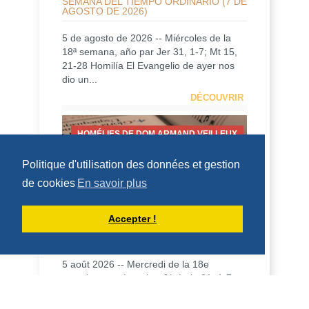
SEMANA DEL TIEMPO ORDINARIO (7 DE
AGOSTO DE 2026)
5 de agosto de 2026 -- Miércoles de la
18ª semana, año par Jer 31, 1-7; Mt 15,
21-28 Homilía El Evangelio de ayer nos
dio un...
DÉCOUVRIR
HOMÉLIES DE DOM ARMAND VEILLEUX
Politique d'utilisation des données et gestion
de cookies
En savoir plus
HOMÉLIE POUR LE VENDREDI DE LA
Accepter !
18IÈME SEMAINE DU TEMPS
ORDINAIRE -- 7 AOÛT 2026
5 août 2026 -- Mercredi de la 18e
semaine, année paire. Jérémie 31, 1-7 ;
Mt 15, 21-28 Homélie L'Évangile d'hier
nous a donné...