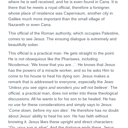
where he is well received, and he is even found in Cana. It is
there that he meets a royal official, therefore a foreigner,
whose place of residence was Capernaum, another city in
Galilee much more important than the small village of
Nazareth or even Cana.
This official of the Roman authority, which occupies Palestine,
comes to see Jesus. The ensuing dialogue is extremely and
beautifully sober.
This official is a practical man. He gets straight to the point.
He is not obsequious like the Pharisees, including
Nicodemus: ‘We know that you are...’. He knows that Jesus
has the powers of a miracle worker, and so he asks Him to
come to his house to heal his dying son. Jesus makes a
remark that is addressed to everyone, especially the Jews:
‘
Unless you see signs and wonders you will not believe
’. The
official, a practical man, does not enter into these theological
discussions. All he wants is for his son to be healed. He has
no use for these considerations and simply says to Jesus:
‘
Come down, before my son dies
’. He therefore has no doubt
about Jesus' ability to heal his son. He has faith without
knowing it. Jesus likes these upright and direct characters:
“
Go, your son is alive
”. And the dialogue ends there. Jesus