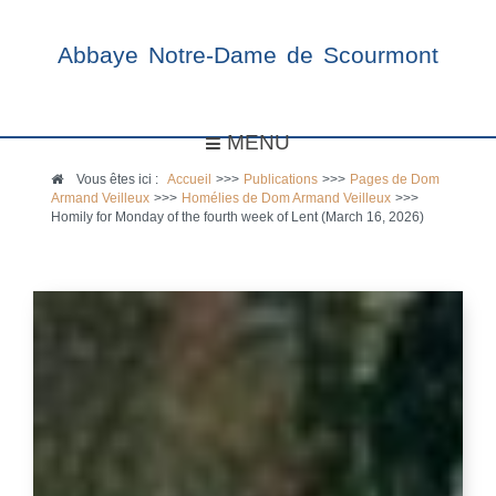
Abbaye Notre-Dame de Scourmont
MENU
Vous êtes ici :
Accueil
>>>
Publications
>>>
Pages de Dom
Armand Veilleux
>>>
Homélies de Dom Armand Veilleux
>>>
Homily for Monday of the fourth week of Lent (March 16, 2026)