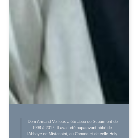
Dom Armand Veilleux a été abbé de Scourmont de
1998 à 2017. Il avait été auparavant abbé de
l'Abbaye de Mistassini, au Canada et de celle Holy