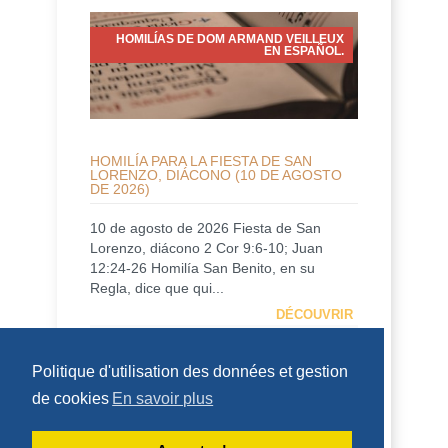
HOMILÍAS DE DOM ARMAND VEILLEUX
EN ESPAÑOL.
HOMILÍA PARA LA FIESTA DE SAN
LORENZO, DIÁCONO (10 DE AGOSTO
DE 2026)
10 de agosto de 2026 Fiesta de San
Lorenzo, diácono 2 Cor 9:6-10; Juan
12:24-26 Homilía San Benito, en su
Regla, dice que qui...
DÉCOUVRIR
HOMÉLIES DE DOM ARMAND VEILLEUX
Politique d'utilisation des données et gestion
de cookies
En savoir plus