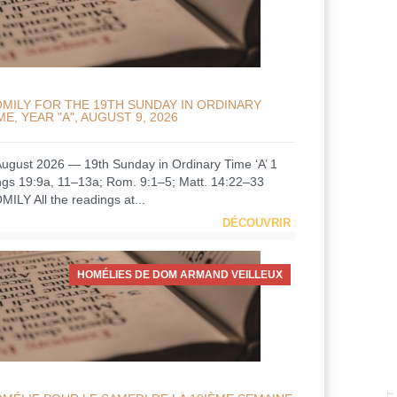
MILY FOR THE 19TH SUNDAY IN ORDINARY
ME, YEAR "A", AUGUST 9, 2026
August 2026 — 19th Sunday in Ordinary Time ‘A’ 1
ngs 19:9a, 11–13a; Rom. 9:1–5; Matt. 14:22–33
MILY All the readings at...
DÉCOUVRIR
HOMÉLIES DE DOM ARMAND VEILLEUX