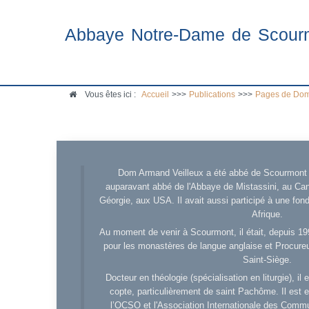
Abbaye Notre-Dame de Scour
Vous êtes ici :
Accueil
>>>
Publications
>>>
Pages de Dom
Dom Armand Veilleux a été abbé de Scourmont d
auparavant abbé de l'Abbaye de Mistassini, au Cana
Géorgie, aux USA. Il avait aussi participé à une fo
Afrique.
Au moment de venir à Scourmont, il était, depuis 19
pour les monastères de langue anglaise et Procureu
Saint-Siège.
Docteur en théologie (spécialisation en liturgie), i
copte, particulièrement de saint Pachôme. Il est en
l’OCSO et l'Association Internationale des Comm