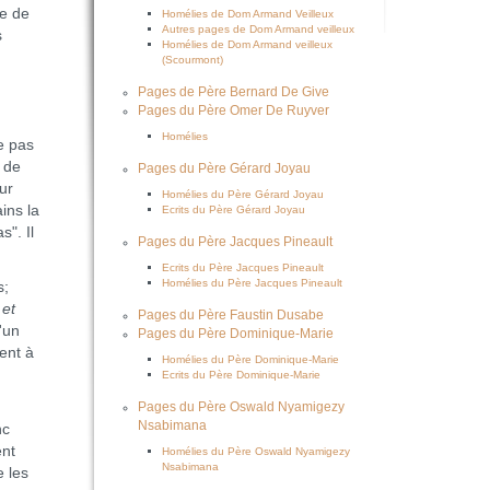
de de
Homélies de Dom Armand Veilleux
Autres pages de Dom Armand veilleux
s
Homélies de Dom Armand veilleux
(Scourmont)
Pages de Père Bernard De Give
Pages du Père Omer De Ruyver
Homélies
e pas
r de
Pages du Père Gérard Joyau
ur
Homélies du Père Gérard Joyau
ins la
Ecrits du Père Gérard Joyau
s". Il
Pages du Père Jacques Pineault
Ecrits du Père Jacques Pineault
Homélies du Père Jacques Pineault
s;
et
Pages du Père Faustin Dusabe
'un
Pages du Père Dominique-Marie
ent à
Homélies du Père Dominique-Marie
Ecrits du Père Dominique-Marie
Pages du Père Oswald Nyamigezy
Nsabimana
nc
ent
Homélies du Père Oswald Nyamigezy
Nsabimana
e les