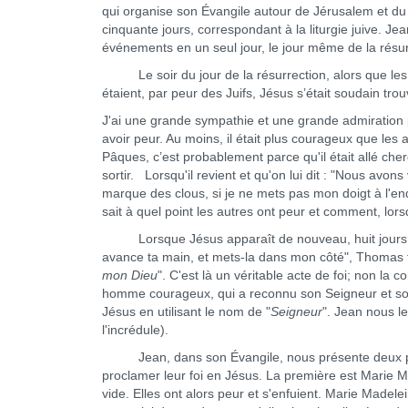
qui organise son Évangile autour de Jérusalem et du 
cinquante jours, correspondant à la liturgie juive. J
événements en un seul jour, le jour même de la résur
Le soir du jour de la résurrection, alors que les dis
étaient, par peur des Juifs, Jésus s’était soudain tro
J'ai une grande sympathie et une grande admiration p
avoir peur. Au moins, il était plus courageux que les a
Pâques, c’est probablement parce qu'il était allé ch
sortir. Lorsqu'il revient et qu'on lui dit : "Nous avon
marque des clous, si je ne mets pas mon doigt à l'endr
sait à quel point les autres ont peur et comment, lors
Lorsque Jésus apparaît de nouveau, huit jours plus 
avance ta main, et mets-la dans mon côté", Thomas fai
mon Dieu
". C'est là un véritable acte de foi; non la 
homme courageux, qui a reconnu son Seigneur et son 
Jésus en utilisant le nom de "
Seigneur
". Jean nous l
l'incrédule).
Jean, dans son Évangile, nous présente deux perso
proclamer leur foi en Jésus. La première est Marie 
vide. Elles ont alors peur et s'enfuient. Marie Madelei