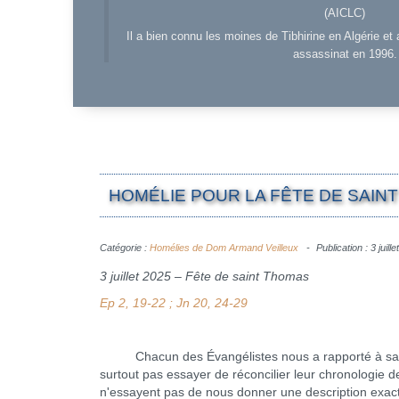
(AICLC)
Il a bien connu les moines de Tibhirine en Algérie et 
assassinat en 1996.
HOMÉLIE POUR LA FÊTE DE SAINT 
Catégorie :
Homélies de Dom Armand Veilleux
Publication : 3 juill
3 juillet 2025 – Fête de saint Thomas
Ep 2, 19-22 ; Jn 20, 24-29
Chacun des Évangélistes nous a rapporté à sa façon
surtout pas essayer de réconcilier leur chronologie d
n'essayent pas de nous donner une description exacte 