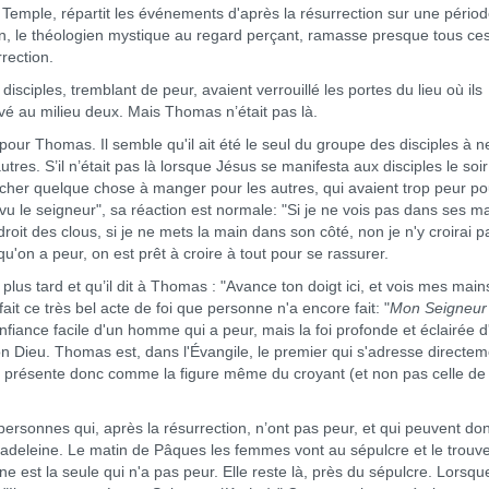
Temple, répartit les événements d'après la résurrection sur une pério
ean, le théologien mystique au regard perçant, ramasse presque tous ce
rection.
ciples, tremblant de peur, avaient verrouillé les portes du lieu où ils
uvé au milieu deux. Mais Thomas n’était pas là.
our Thomas. Il semble qu'il ait été le seul du groupe des disciples à n
utres. S’il n’était pas là lorsque Jésus se manifesta aux disciples le soi
ercher quelque chose à manger pour les autres, qui avaient trop peur po
s vu le seigneur", sa réaction est normale: "Si je ne vois pas dans ses ma
oit des clous, si je ne mets la main dans son côté, non je n'y croirai pa
qu'on a peur, on est prêt à croire à tout pour se rassurer.
tard et qu’il dit à Thomas : "Avance ton doigt ici, et vois mes main
t ce très bel acte de foi que personne n'a encore fait: "
Mon Seigneur 
confiance facile d'un homme qui a peur, mais la foi profonde et éclairée d
Dieu. Thomas est, dans l'Évangile, le premier qui s'adresse directem
e présente donc comme la figure même du croyant (et non pas celle de
nnes qui, après la résurrection, n’ont pas peur, et qui peuvent do
Madeleine. Le matin de Pâques les femmes vont au sépulcre et le trouv
ne est la seule qui n'a pas peur. Elle reste là, près du sépulcre. Lorsqu