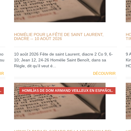
HOMÉLIE POUR LA FÊTE DE SAINT LAURENT,
HO
DIACRE -- 10 AOÛT 2026
TI
no
10 août 2026 Fête de saint Laurent, diacre 2 Co 9, 6-
9 
 su
10; Jean 12, 24-26 Homélie Saint Benoît, dans sa
Ki
Règle, dit qu'il veut é...
HO
IR
DÉCOUVRIR
.
HOMILÍAS DE DOM ARMAND VEILLEUX EN ESPAÑOL.