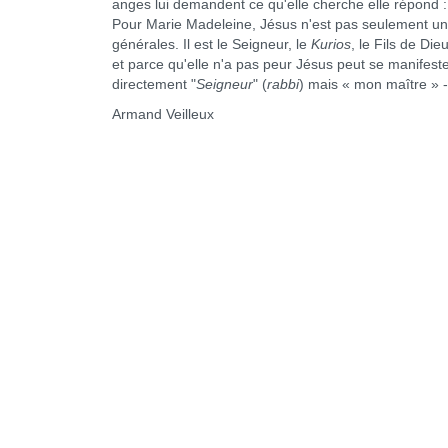
anges lui demandent ce qu'elle cherche elle répond :
Pour Marie Madeleine, Jésus n'est pas seulement un
générales. Il est le Seigneur, le
Kurios
, le Fils de Di
et parce qu'elle n'a pas peur Jésus peut se manifester
directement "
Seigneur
" (
rabbi
) mais « mon maître » 
Armand Veilleux