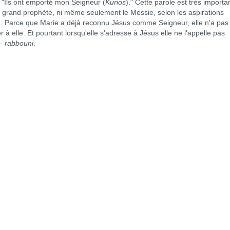
 "Ils ont emporté mon Seigneur (
Kurios
)." Cette parole est très importa
 grand prophète, ni même seulement le Messie, selon les aspirations
eu. Parce que Marie a déjà reconnu Jésus comme Seigneur, elle n'a pas
 à elle. Et pourtant lorsqu'elle s'adresse à Jésus elle ne l'appelle pas
--
rabbouni
.