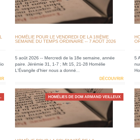
L
HOMÉLIE POUR LE VENDREDI DE LA 18IÈME
HO
SEMAINE DU TEMPS ORDINAIRE -- 7 AOÛT 2026
OR
5 août 2026 -- Mercredi de la 18e semaine, année
5 
io
paire. Jérémie 31, 1-7 ; Mt 15, 21-28 Homélie
nu
L'Évangile d'hier nous a donné...
Ho
IR
DÉCOUVRIR
.
HOMÉLIES DE DOM ARMAND VEILLEUX