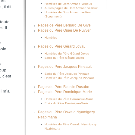
urs
Homélies de Dom Armand Veilleux
 il dit
Autres pages de Dom Armand veilleux
Homélies de Dom Armand veilleux
(Scourmont)
 toute
Pages de Père Bernard De Give
. Il
Pages du Père Omer De Ruyver
Homélies
e
Pages du Père Gérard Joyau
soin
Homélies du Père Gérard Joyau
Ecrits du Père Gérard Joyau
e
Pages du Père Jacques Pineault
oup
Ecrits du Père Jacques Pineault
 c'est
Homélies du Père Jacques Pineault
Pages du Père Faustin Dusabe
i m'a
Pages du Père Dominique-Marie
Homélies du Père Dominique-Marie
Ecrits du Père Dominique-Marie
Pages du Père Oswald Nyamigezy
Nsabimana
Homélies du Père Oswald Nyamigezy
Nsabimana