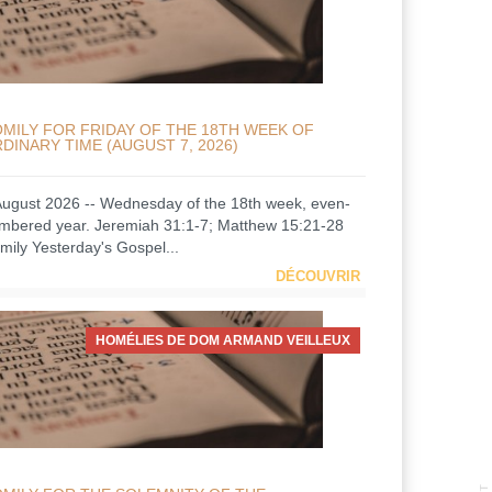
MILY FOR FRIDAY OF THE 18TH WEEK OF
DINARY TIME (AUGUST 7, 2026)
August 2026 -- Wednesday of the 18th week, even-
mbered year. Jeremiah 31:1-7; Matthew 15:21-28
mily Yesterday's Gospel...
DÉCOUVRIR
HOMÉLIES DE DOM ARMAND VEILLEUX