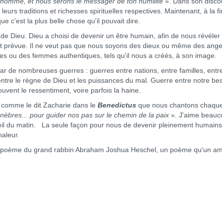
 homme, et nous serons le messager de ton humilité
». Dans son disco
 leurs traditions et richesses spirituelles respectives. Maintenant, à la fin,
ue c'est la plus belle chose qu'il pouvait dire.
de Dieu. Dieu a choisi de devenir un être humain, afin de nous révéler
avait prévue. Il ne veut pas que nous soyons des dieux ou même des anges
 ou des femmes authentiques, tels qu'il nous a créés, à son image.
 de nombreuses guerres : guerres entre nations, entre familles, entr
entre le règne de Dieu et les puissances du mal. Guerre entre notre be
uvent le ressentiment, voire parfois la haine.
, comme le dit Zacharie dans le
Benedictus
que nous chantons chaqu
énèbres... pour guider nos pas sur le chemin de la paix
». J'aime beauc
leil du matin. La seule façon pour nous de devenir pleinement humains,
haleur.
’) un poème du grand rabbin Abraham Joshua Heschel, un poème qu'un am