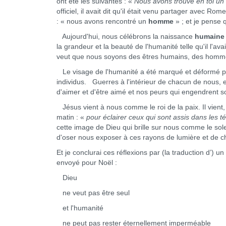
ont été les suivantes : «
Nous avons trouvé en toi un
officiel, il avait dit qu'il était venu partager avec Rome
: « nous avons rencontré un
homme
» ; et je pense q
Aujourd'hui, nous célébrons la naissance
humaine
la grandeur et la beauté de l'humanité telle qu'il l'
veut que nous soyons des êtres humains, des hommes
Le visage de l'humanité a été marqué et déformé par
individus. Guerres à l'intérieur de chacun de nous, 
d'aimer et d'être aimé et nos peurs qui engendrent so
Jésus vient à nous comme le roi de la paix. Il vient
matin : «
pour éclairer ceux qui sont assis dans les t
cette image de Dieu qui brille sur nous comme le so
d'oser nous exposer à ces rayons de lumière et de c
Et je conclurai ces réflexions par (la traduction d
envoyé pour Noël :
Dieu
ne veut pas être seul
et l'humanité
ne peut pas rester éternellement imperméable