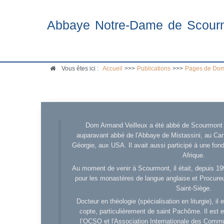
Abbaye Notre-Dame de Scour
Vous êtes ici :
Accueil
>>>
Publications
>>>
Pages de Dom
Dom Armand Veilleux a été abbé de Scourmont d
auparavant abbé de l'Abbaye de Mistassini, au Cana
Géorgie, aux USA. Il avait aussi participé à une fo
Afrique.
Au moment de venir à Scourmont, il était, depuis 19
pour les monastères de langue anglaise et Procureu
Saint-Siège.
Docteur en théologie (spécialisation en liturgie), i
copte, particulièrement de saint Pachôme. Il est en
l’OCSO et l'Association Internationale des Comm