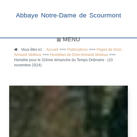
Abbaye Notre-Dame de Scourmont
MENU
Vous êtes ici :
Accueil
>>>
Publications
>>>
Pages de Dom
Armand Veilleux
>>>
Homélies de Dom Armand Veilleux
>>>
Homélie pour le 32ème dimanche du Temps Ordinaire - (10
novembre 2024)