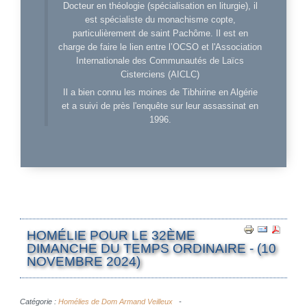
Docteur en théologie (spécialisation en liturgie), il
est spécialiste du monachisme copte,
particulièrement de saint Pachôme. Il est en
charge de faire le lien entre l’OCSO et l'Association
Internationale des Communautés de Laïcs
Cisterciens (AICLC)
Il a bien connu les moines de Tibhirine en Algérie
et a suivi de près l'enquête sur leur assassinat en
1996.
HOMÉLIE POUR LE 32ÈME
DIMANCHE DU TEMPS ORDINAIRE - (10
NOVEMBRE 2024)
Catégorie :
Homélies de Dom Armand Veilleux