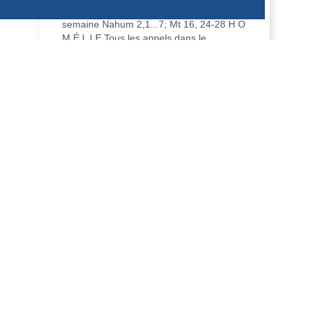
7 août 2026 -- Vendredi de la 18 ème
semaine Nahum 2,1...7; Mt 16, 24-28 H O
M É L I E Tous les appels dans le
Nouveau Testam...
DÉCOUVRIR
HOMÉLIES DE DOM ARMAND VEILLEUX
HOMILY FOR FRIDAY OF THE 18TH
WEEK OF ORDINARY TIME (AUGUST 7,
2026)
7 August 2026 - Friday of the 18th week,
odd year Nahum 2, 1…7; Mt. 16:24-28 H
O M I L Y All calls in the New Testament
are i...
DÉCOUVRIR