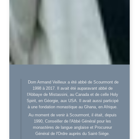
Dom Armand Veilleux a été abbé de Scourmont de
1998 à 2017. Il avait été auparavant abbé de
l'Abbaye de Mistassini, au Canada et de celle Holy
Spirit, en Géorgie, aux USA. Il avait aussi participé
à une fondation monastique au Ghana, en Afrique.
Au moment de venir à Scourmont, il était, depuis
1990, Conseiller de l'Abbé Général pour les
monastères de langue anglaise et Procureur
Général de l'Ordre auprès du Saint-Siège.