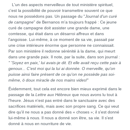
L'un des aspects merveilleux de tout ministère spirituel,
c'est la possibilité de pouvoir transmettre souvent ce que
nous ne possédons pas. Un passage du "
Journal d'un curé
de campagne
" de Bernanos m'a toujours frappé : Ce jeune
curé de campagne doit assister une grande dame, une
comtesse, qui était dans un désarroi affreux et dans
l'angoisse. Lui‑même, à ce moment de sa vie, passait par
une crise intérieure énorme que personne ne connaissait.
Par son ministère il redonne sérénité à la dame, qui meurt
dans une grande paix. Il note, par la suite, dans son journal :
" 'Soyez en paix,' lui avais-je dit. Et elle avait reçu cette paix à
genoux... C'est moi qui la lui ai donnée. O merveille, qu'on
puisse ainsi faire présent de ce qu'on ne possède pas soi-
même, ö doux miracle de nos mains vides!
"
Évidemment, tout cela est encore bien mieux exprimé dans le
passage de la
Lettre aux Hébreux
que nous avons lu tout à
l'heure. Jésus n'est pas entré dans le sanctuaire avec des
sacrifices matériels, mais avec son propre sang. Ce qui veut
dire qu'il ne nous a pas donné des « choses »; il s'est donné
lui-même à nous. Il nous a donné son être, sa vie. Il s'est
donné à nous en nourriture de vie.