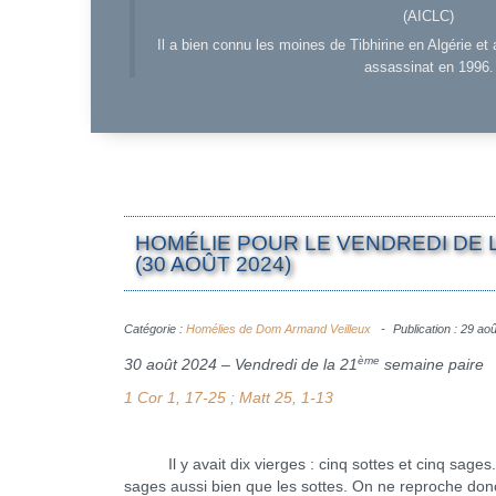
(AICLC)
Il a bien connu les moines de Tibhirine en Algérie et 
assassinat en 1996.
HOMÉLIE POUR LE VENDREDI DE 
(30 AOÛT 2024)
Catégorie :
Homélies de Dom Armand Veilleux
Publication : 29 ao
ème
30 août 2024 – Vendredi de la 21
semaine paire
1 Cor 1, 17-25 ; Matt 25, 1-13
Il y avait dix vierges : cinq sottes et cinq sages. To
sages aussi bien que les sottes. On ne reproche donc 