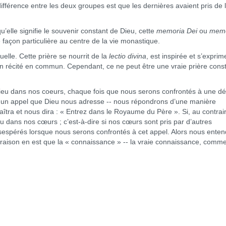
férence entre les deux groupes est que les dernières avaient pris de l
lle signifie le souvenir constant de Dieu, cette
memoria Dei
ou
memo
e façon particulière au centre de la vie monastique.
le. Cette prière se nourrit de la
lectio divina
, est inspirée et s’exprim
ivin récité en commun. Cependant, ce ne peut être une vraie prière cons
eu dans nos coeurs, chaque fois que nous serons confrontés à une dé
, à un appel que Dieu nous adresse -- nous répondrons d’une manière
îtra et nous dira : « Entrez dans le Royaume du Père ». Si, au contrai
 dans nos cœurs ; c’est-à-dire si nos cœurs sont pris par d’autres
sespérés lorsque nous serons confrontés à cet appel. Alors nous ente
a raison en est que la « connaissance » -- la vraie connaissance, comm