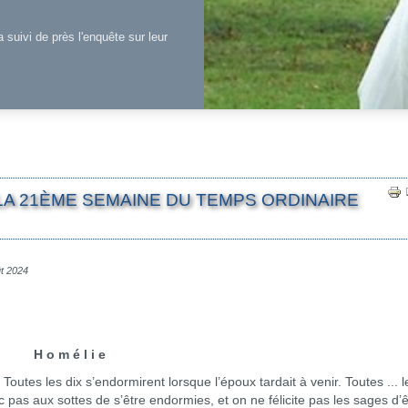
a suivi de près l'enquête sur leur
LA 21ÈME SEMAINE DU TEMPS ORDINAIRE
ût 2024
H o m é l i e
utes les dix s’endormirent lorsque l’époux tardait à venir. Toutes ... l
pas aux sottes de s’être endormies, et on ne félicite pas les sages d’ê