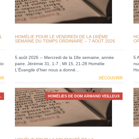
L
HOMÉLIE POUR LE VENDREDI DE LA 18IÈME
HO
SEMAINE DU TEMPS ORDINAIRE -- 7 AOÛT 2026
OR
5 août 2026 -- Mercredi de la 18e semaine, année
5 
io
paire. Jérémie 31, 1-7 ; Mt 15, 21-28 Homélie
nu
L'Évangile d'hier nous a donné...
Ho
IR
DÉCOUVRIR
.
HOMÉLIES DE DOM ARMAND VEILLEUX