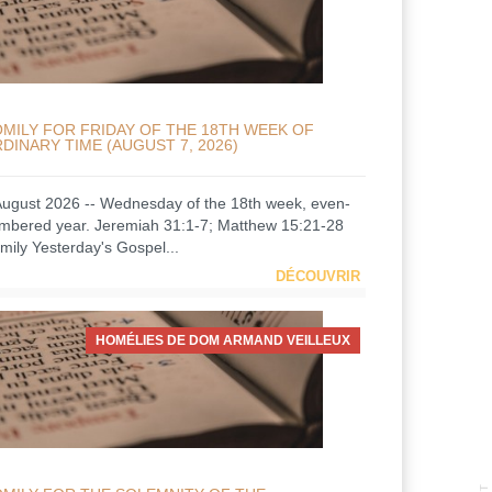
MILY FOR FRIDAY OF THE 18TH WEEK OF
DINARY TIME (AUGUST 7, 2026)
August 2026 -- Wednesday of the 18th week, even-
mbered year. Jeremiah 31:1-7; Matthew 15:21-28
mily Yesterday's Gospel...
DÉCOUVRIR
HOMÉLIES DE DOM ARMAND VEILLEUX