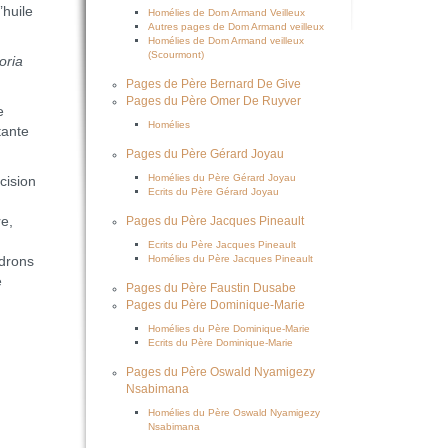
’huile
Homélies de Dom Armand Veilleux
Autres pages de Dom Armand veilleux
Homélies de Dom Armand veilleux
(Scourmont)
ria
Pages de Père Bernard De Give
Pages du Père Omer De Ruyver
e
Homélies
tante
Pages du Père Gérard Joyau
Homélies du Père Gérard Joyau
cision
Ecrits du Père Gérard Joyau
re,
Pages du Père Jacques Pineault
Ecrits du Père Jacques Pineault
Homélies du Père Jacques Pineault
ndrons
e
Pages du Père Faustin Dusabe
Pages du Père Dominique-Marie
Homélies du Père Dominique-Marie
Ecrits du Père Dominique-Marie
Pages du Père Oswald Nyamigezy
Nsabimana
Homélies du Père Oswald Nyamigezy
Nsabimana