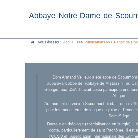
Abbaye Notre-Dame de Scour
Vous êtes ici :
Accueil
>>>
Publications
>>>
Pages de Dom
Dom Armand Veilleux a été abbé de Scourmont d
auparavant abbé de l'Abbaye de Mistassini, au Cana
Géorgie, aux USA. Il avait aussi participé à une fo
Afrique.
Au moment de venir à Scourmont, il était, depuis 19
pour les monastères de langue anglaise et Procureu
Saint-Siège.
Docteur en théologie (spécialisation en liturgie), i
copte, particulièrement de saint Pachôme. Il est en
l’OCSO et l'Association Internationale des Comm