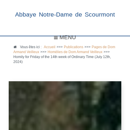
Abbaye Notre-Dame de Scourmont
MENU
Vous êtes ici :
Accueil
>>>
Publications
>>>
Pages de Dom
Armand Veilleux
>>>
Homélies de Dom Armand Veilleux
>>>
Homily for Friday of the 14th week of Ordinary Time (July 12th,
2024)