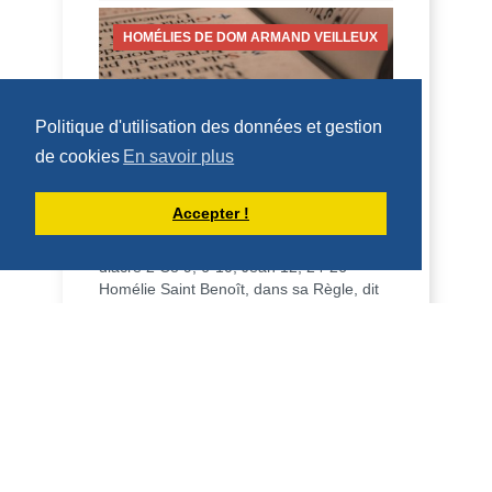
HOMÉLIES DE DOM ARMAND VEILLEUX
Politique d'utilisation des données et gestion
de cookies
En savoir plus
HOMÉLIE POUR LA FÊTE DE SAINT
LAURENT, DIACRE -- 10 AOÛT 2026
Accepter !
10 août 2026 Fête de saint Laurent,
diacre 2 Co 9, 6-10; Jean 12, 24-26
Homélie Saint Benoît, dans sa Règle, dit
qu'il veut é...
DÉCOUVRIR
HOMÉLIES DE DOM ARMAND VEILLEUX