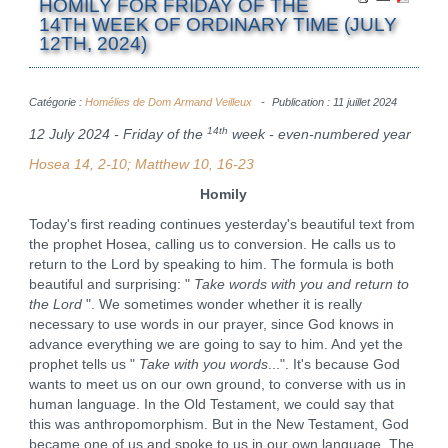
HOMILY FOR FRIDAY OF THE
14TH WEEK OF ORDINARY TIME (JULY
12TH, 2024)
Catégorie :
Homélies de Dom Armand Veilleux
Publication : 11 juillet 2024
14th
12 July 2024 - Friday of the
week - even-numbered year
Hosea 14, 2-10; Matthew 10, 16-23
Homily
Today's first reading continues yesterday's beautiful text from
the prophet Hosea, calling us to conversion. He calls us to
return to the Lord by speaking to him. The formula is both
beautiful and surprising: "
Take words with you and return to
the Lord
". We sometimes wonder whether it is really
necessary to use words in our prayer, since God knows in
advance everything we are going to say to him. And yet the
prophet tells us "
Take with you words
...". It's because God
wants to meet us on our own ground, to converse with us in
human language. In the Old Testament, we could say that
this was anthropomorphism. But in the New Testament, God
became one of us and spoke to us in our own language. The