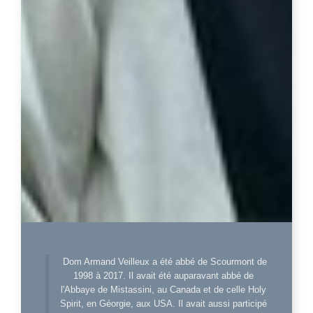
Dom Armand Veilleux a été abbé de Scourmont de
1998 à 2017. Il avait été auparavant abbé de
l'Abbaye de Mistassini, au Canada et de celle Holy
Spirit, en Géorgie, aux USA. Il avait aussi participé