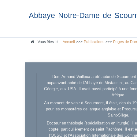
Abbaye Notre-Dame de Scour
Vous êtes ici :
Accueil
>>>
Publications
>>>
Pages de Dom
Dom Armand Veilleux a été abbé de Scourmont d
auparavant abbé de l'Abbaye de Mistassini, au Cana
Géorgie, aux USA. Il avait aussi participé à une fo
Afrique.
Au moment de venir à Scourmont, il était, depuis 19
pour les monastères de langue anglaise et Procureu
Saint-Siège.
Docteur en théologie (spécialisation en liturgie), i
copte, particulièrement de saint Pachôme. Il est en
l’OCSO et l'Association Internationale des Comm