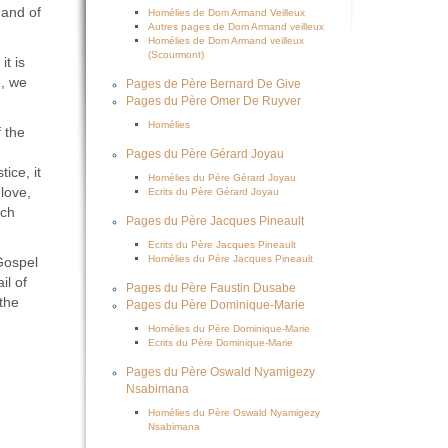
 and of
Homélies de Dom Armand Veilleux
Autres pages de Dom Armand veilleux
Homélies de Dom Armand veilleux
(Scourmont)
t is
e, we
Pages de Père Bernard De Give
Pages du Père Omer De Ruyver
Homélies
 the
Pages du Père Gérard Joyau
ice, it
Homélies du Père Gérard Joyau
 love,
Ecrits du Père Gérard Joyau
ich
Pages du Père Jacques Pineault
Ecrits du Père Jacques Pineault
Homélies du Père Jacques Pineault
Gospel
il of
Pages du Père Faustin Dusabe
 the
Pages du Père Dominique-Marie
Homélies du Père Dominique-Marie
Ecrits du Père Dominique-Marie
Pages du Père Oswald Nyamigezy
Nsabimana
Homélies du Père Oswald Nyamigezy
Nsabimana