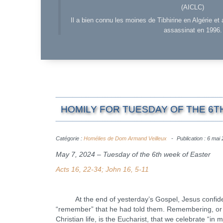
(AICLC)
Il a bien connu les moines de Tibhirine en Algérie et 
assassinat en 1996.
HOMILY FOR TUESDAY OF THE 6TH
Catégorie :
Homélies de Dom Armand Veilleux
Publication : 6 mai
May 7, 2024 – Tuesday of the 6th week of Easter
Acts 16, 22-34; John 16, 5-11
At the end of yesterday’s Gospel, Jesus confided to
“remember” that he had told them. Remembering, or me
Christian life, is the Eucharist, that we celebrate “in