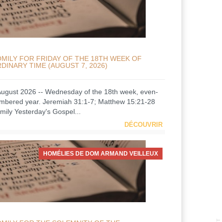
MILY FOR FRIDAY OF THE 18TH WEEK OF
DINARY TIME (AUGUST 7, 2026)
August 2026 -- Wednesday of the 18th week, even-
mbered year. Jeremiah 31:1-7; Matthew 15:21-28
mily Yesterday's Gospel...
DÉCOUVRIR
HOMÉLIES DE DOM ARMAND VEILLEUX