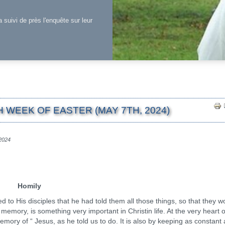
a suivi de près l'enquête sur leur
 WEEK OF EASTER (MAY 7TH, 2024)
 2024
Homily
 His disciples that he had told them all those things, so that they w
mory, is something very important in Christin life. At the very heart o
 memory of “ Jesus, as he told us to do. It is also by keeping as constant 