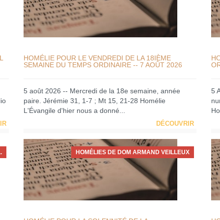
L
HOMÉLIE POUR LE VENDREDI DE LA 18IÈME
HO
SEMAINE DU TEMPS ORDINAIRE -- 7 AOÛT 2026
OR
5 août 2026 -- Mercredi de la 18e semaine, année
5 
io
paire. Jérémie 31, 1-7 ; Mt 15, 21-28 Homélie
nu
L'Évangile d'hier nous a donné...
Ho
IR
DÉCOUVRIR
.
HOMÉLIES DE DOM ARMAND VEILLEUX