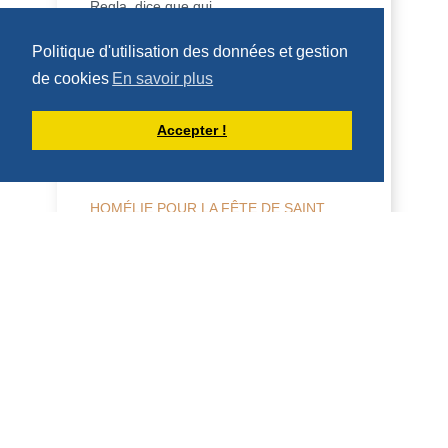
Regla, dice que qui...
DÉCOUVRIR
Politique d'utilisation des données et gestion
de cookies
En savoir plus
HOMÉLIES DE DOM ARMAND VEILLEUX
Accepter !
HOMÉLIE POUR LA FÊTE DE SAINT
LAURENT, DIACRE -- 10 AOÛT 2026
10 août 2026 Fête de saint Laurent,
diacre 2 Co 9, 6-10; Jean 12, 24-26
Homélie Saint Benoît, dans sa Règle, dit
qu'il veut é...
DÉCOUVRIR
HOMÉLIES DE DOM ARMAND VEILLEUX