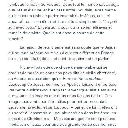
tombeau le matin de Pâques. Donc tout le monde savait déjà
que Jésus était bel et bien ressuscité. Soudain, alors même
qu'ils sont en train de parler ensemble de Jésus, celui-ci
apparaît au milieu d'eux et leur dit tout simplement : "
La paix
soit avec vous
." Et cela suffit pour qu'ils soient effrayés et
remplis de crainte. Quelle est donc la source de cette
crainte?
La raison de leur crainte est sans doute que le Jésus
qui se rend présent au milieu d'eux est différent de l'image
qu'ils se sont faite de lui, et dont ils continuent de parler.
N'y a-t-il pas quelque chose de semblable qui se
produit de nos jours dans nos pays dits de vieille chrétienté,
en Amérique aussi bien qu'en Europe. Nous
parlons
beaucoup de Jésus, comme les Apôtres faisaient entre eux.
Peut-être oublions-nous trop facilement que Jésus est autre
que toutes les images que nous nous faisons de Lui. Ces
images peuvent nous être utiles pour entrer en contact
personnel avec lui, et surtout pour « parler de lui »; elles ont
pu servir à l'ensemble du peuple chrétien dans les époques
dites de « Chrétienté ». Mais ces images ne sont plus une
médiation efficace pour une très grande partie des hommes