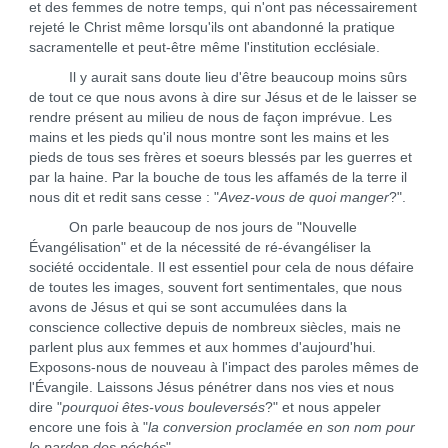
et des femmes de notre temps, qui n'ont pas nécessairement
rejeté le Christ même lorsqu'ils ont abandonné la pratique
sacramentelle et peut-être même l'institution ecclésiale.
Il y aurait sans doute lieu d'être beaucoup moins sûrs
de tout ce que nous avons à dire sur Jésus et de le laisser se
rendre présent au milieu de nous de façon imprévue. Les
mains et les pieds qu'il nous montre sont les mains et les
pieds de tous ses frères et soeurs blessés par les guerres et
par la haine. Par la bouche de tous les affamés de la terre il
nous dit et redit sans cesse : "
Avez-vous de quoi manger
?".
On parle beaucoup de nos jours de "Nouvelle
Évangélisation" et de la nécessité de ré-évangéliser la
société occidentale. Il est essentiel pour cela de nous défaire
de toutes les images, souvent fort sentimentales, que nous
avons de Jésus et qui se sont accumulées dans la
conscience collective depuis de nombreux siècles, mais ne
parlent plus aux femmes et aux hommes d'aujourd'hui.
Exposons-nous de nouveau à l'impact des paroles mêmes de
l'Évangile. Laissons Jésus pénétrer dans nos vies et nous
dire "
pourquoi êtes-vous bouleversés
?" et nous appeler
encore une fois à "
la conversion proclamée en son nom pour
le pardon des péchés
".