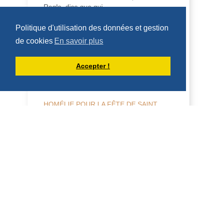
Regla, dice que qui...
DÉCOUVRIR
Politique d'utilisation des données et gestion
de cookies
En savoir plus
HOMÉLIES DE DOM ARMAND VEILLEUX
Accepter !
HOMÉLIE POUR LA FÊTE DE SAINT
LAURENT, DIACRE -- 10 AOÛT 2026
10 août 2026 Fête de saint Laurent,
diacre 2 Co 9, 6-10; Jean 12, 24-26
Homélie Saint Benoît, dans sa Règle, dit
qu'il veut é...
DÉCOUVRIR
HOMÉLIES DE DOM ARMAND VEILLEUX