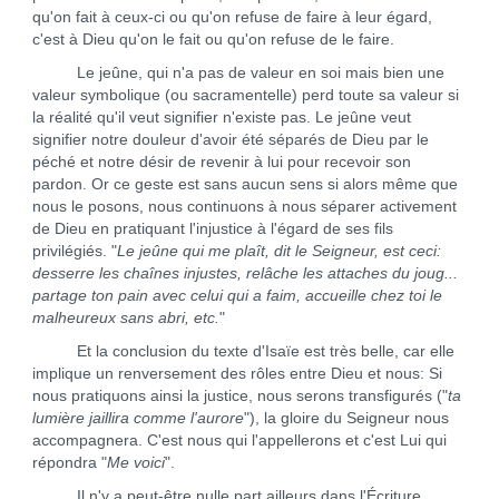
qu'on fait à ceux-ci ou qu'on refuse de faire à leur égard,
c'est à Dieu qu'on le fait ou qu'on refuse de le faire.
Le jeûne, qui n'a pas de valeur en soi mais bien une
valeur symbolique (ou sacramentelle) perd toute sa valeur si
la réalité qu'il veut signifier n'existe pas. Le jeûne veut
signifier notre douleur d'avoir été séparés de Dieu par le
péché et notre désir de revenir à lui pour recevoir son
pardon. Or ce geste est sans aucun sens si alors même que
nous le posons, nous continuons à nous séparer activement
de Dieu en pratiquant l'injustice à l'égard de ses fils
privilégiés. "
Le jeûne qui me plaît, dit le Seigneur, est ceci:
desserre les chaînes injustes, relâche les attaches du joug...
partage ton pain avec celui qui a faim, accueille chez toi le
malheureux sans abri, etc.
"
Et la conclusion du texte d'Isaïe est très belle, car elle
implique un renversement des rôles entre Dieu et nous: Si
nous pratiquons ainsi la justice, nous serons transfigurés ("
ta
lumière jaillira comme l'aurore
"), la gloire du Seigneur nous
accompagnera. C'est nous qui l'appellerons et c'est Lui qui
répondra "
Me voici
".
Il n'y a peut-être nulle part ailleurs dans l'Écriture