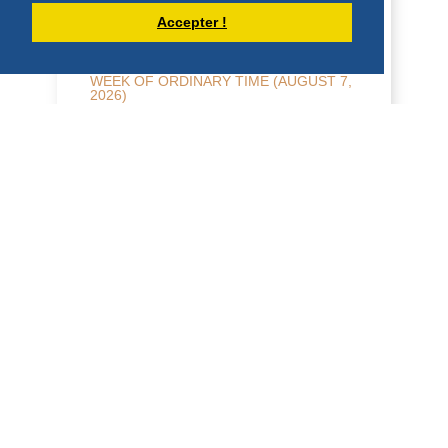
Accepter !
HOMILY FOR FRIDAY OF THE 18TH
WEEK OF ORDINARY TIME (AUGUST 7,
2026)
7 August 2026 - Friday of the 18th week,
odd year Nahum 2, 1…7; Mt. 16:24-28 H
O M I L Y All calls in the New Testament
are i...
DÉCOUVRIR
HOMILÍAS DE DOM ARMAND VEILLEUX
EN ESPAÑOL.
HOMILÍA PARA EL VIERNES DE LA 18ª
SEMANA DEL TIEMPO ORDINARIO (7 DE
AGOSTO DE 2026)