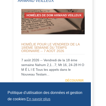
ARMAND VEILLEUX
HOMÉLIES DE DOM ARMAND VEILLEUX
HOMÉLIE POUR LE VENDREDI DE LA
18IÈME SEMAINE DU TEMPS
ORDINAIRE -- 7 AOÛT 2026
7 août 2026 -- Vendredi de la 18 ème
semaine Nahum 2,1...7; Mt 16, 24-28 H O
M É L I E Tous les appels dans le
Nouveau Testam...
DÉCOUVRIR
Politique d'utilisation des données et gestion
HOMÉLIES DE DOM ARMAND VEILLEUX
de cookies
En savoir plus