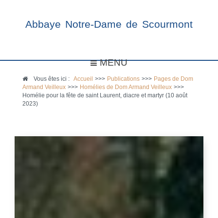
Abbaye Notre-Dame de Scourmont
MENU
Vous êtes ici :
Accueil
>>>
Publications
>>>
Pages de Dom
Armand Veilleux
>>>
Homélies de Dom Armand Veilleux
>>>
Homélie pour la fête de saint Laurent, diacre et martyr (10 août
2023)