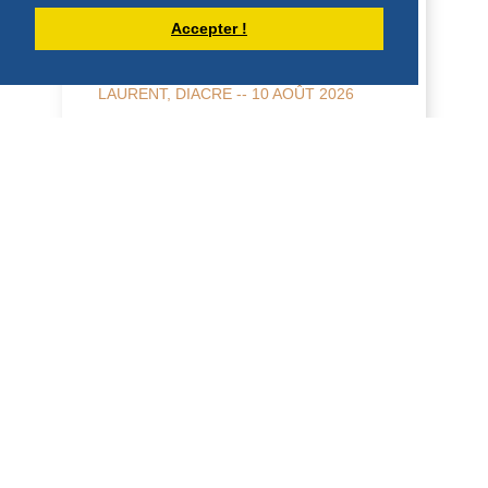
Accepter !
HOMÉLIE POUR LA FÊTE DE SAINT
LAURENT, DIACRE -- 10 AOÛT 2026
10 août 2026 Fête de saint Laurent,
diacre 2 Co 9, 6-10; Jean 12, 24-26
Homélie Saint Benoît, dans sa Règle, dit
qu'il veut é...
DÉCOUVRIR
HOMÉLIES DE DOM ARMAND VEILLEUX
HOMILY FOR THE 19TH SUNDAY IN
ORDINARY TIME, YEAR "A", AUGUST 9,
2026