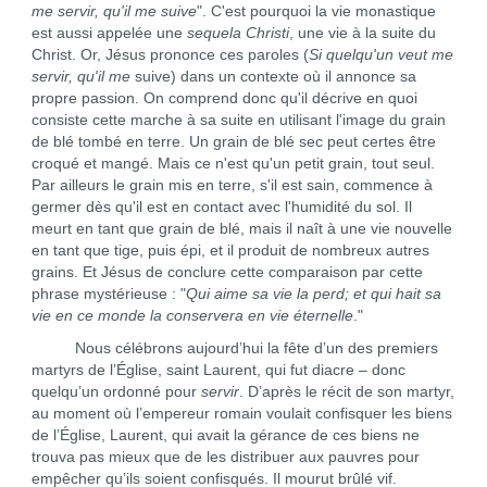
me servir, qu'il me suive
". C'est pourquoi la vie monastique
est aussi appelée une
sequela Christi
, une vie à la suite du
Christ. Or, Jésus prononce ces paroles (
Si quelqu'un veut me
servir, qu'il me
suive) dans un contexte où il annonce sa
propre passion. On comprend donc qu'il décrive en quoi
consiste cette marche à sa suite en utilisant l'image du grain
de blé tombé en terre. Un grain de blé sec peut certes être
croqué et mangé. Mais ce n'est qu'un petit grain, tout seul.
Par ailleurs le grain mis en terre, s'il est sain, commence à
germer dès qu'il est en contact avec l'humidité du sol. Il
meurt en tant que grain de blé, mais il naît à une vie nouvelle
en tant que tige, puis épi, et il produit de nombreux autres
grains. Et Jésus de conclure cette comparaison par cette
phrase mystérieuse : "
Qui aime sa vie la perd; et qui hait sa
vie en ce monde la conservera en vie éternelle
."
Nous célébrons aujourd’hui la fête d’un des premiers
martyrs de l’Église, saint Laurent, qui fut diacre – donc
quelqu’un ordonné pour
servir
. D’après le récit de son martyr,
au moment où l’empereur romain voulait confisquer les biens
de l’Église, Laurent, qui avait la gérance de ces biens ne
trouva pas mieux que de les distribuer aux pauvres pour
empêcher qu’ils soient confisqués. Il mourut brûlé vif.