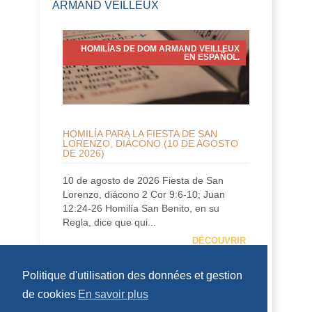
ARMAND VEILLEUX
HOMILÍAS DE DOM ARMAND VEILLEUX
EN ESPAÑOL.
HOMILÍA PARA LA FIESTA DE SAN
LORENZO, DIÁCONO (10 DE AGOSTO
DE 2026)
10 de agosto de 2026 Fiesta de San
Lorenzo, diácono 2 Cor 9:6-10; Juan
12:24-26 Homilía San Benito, en su
Regla, dice que qui...
DÉCOUVRIR
Politique d'utilisation des données et gestion
HOMÉLIES DE DOM ARMAND VEILLEUX
de cookies
En savoir plus