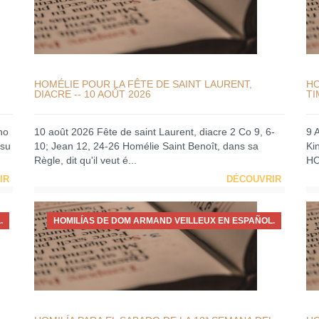
HOMÉLIE POUR LA FÊTE DE SAINT LAURENT,
HO
DIACRE -- 10 AOÛT 2026
TI
no
10 août 2026 Fête de saint Laurent, diacre 2 Co 9, 6-
9 
 su
10; Jean 12, 24-26 Homélie Saint Benoît, dans sa
Ki
Règle, dit qu'il veut é...
HO
IR
DÉCOUVRIR
.
HOMILÍAS DE DOM ARMAND VEILLEUX EN ESPAÑOL.