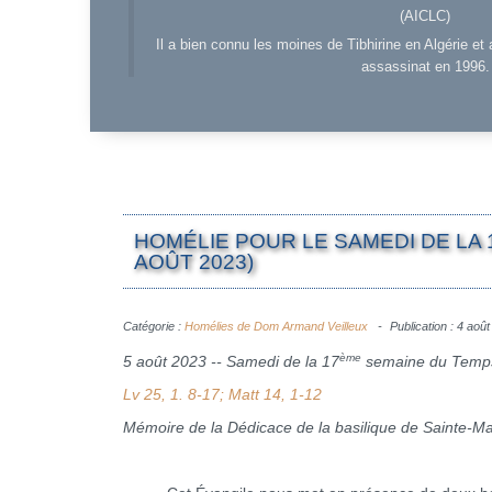
(AICLC)
Il a bien connu les moines de Tibhirine en Algérie et 
assassinat en 1996.
HOMÉLIE POUR LE SAMEDI DE LA 
AOÛT 2023)
Catégorie :
Homélies de Dom Armand Veilleux
Publication : 4 aoû
ème
5 août 2023 -- Samedi de la 17
semaine du Temps
Lv 25, 1. 8-17
; Matt 14, 1-12
Mémoire de la Dédicace de la basilique de Sainte-