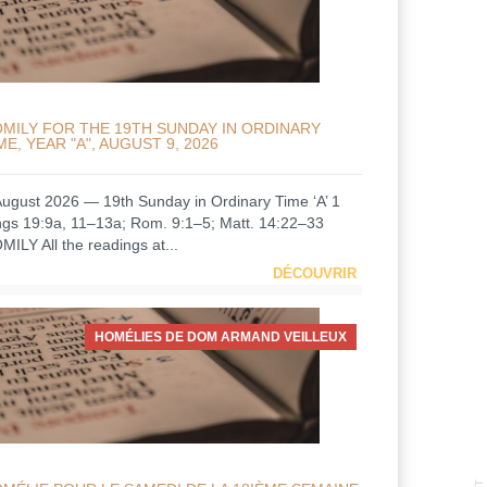
MILY FOR THE 19TH SUNDAY IN ORDINARY
ME, YEAR "A", AUGUST 9, 2026
August 2026 — 19th Sunday in Ordinary Time ‘A’ 1
ngs 19:9a, 11–13a; Rom. 9:1–5; Matt. 14:22–33
MILY All the readings at...
DÉCOUVRIR
HOMÉLIES DE DOM ARMAND VEILLEUX