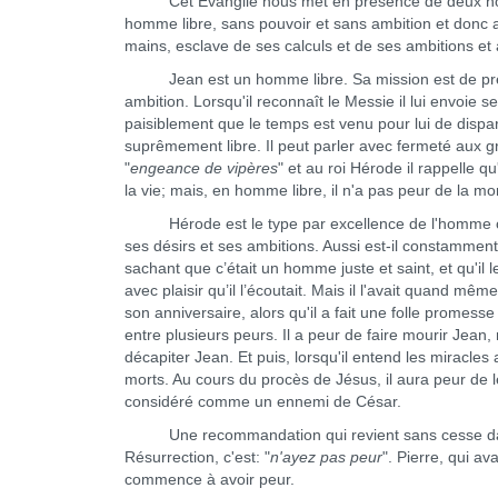
Cet Évangile nous met en présence de deux hommes 
homme libre, sans pouvoir et sans ambition et donc
mains, esclave de ses calculs et de ses ambitions et 
Jean est un homme libre. Sa mission est de prépar
ambition. Lorsqu'il reconnaît le Messie il lui envoie se
paisiblement que le temps est venu pour lui de dispara
suprêmement libre. Il peut parler avec fermeté aux g
"
engeance de vipères
" et au roi Hérode il rappelle q
la vie; mais, en homme libre, il n'a pas peur de la mor
Hérode est le type par excellence de l'homme consta
ses désirs et ses ambitions. Aussi est-il constammen
sachant que c’était un homme juste et saint, et qu'il le 
avec plaisir qu’il l’écoutait. Mais il l'avait quand mê
son anniversaire, alors qu'il a fait une folle promesse à
entre plusieurs peurs. Il a peur de faire mourir Jean, 
décapiter Jean. Et puis, lorsqu'il entend les miracles
morts. Au cours du procès de Jésus, il aura peur de le
considéré comme un ennemi de César.
Une recommandation qui revient sans cesse dans la
Résurrection, c'est: "
n'ayez pas peur
". Pierre, qui a
commence à avoir peur.