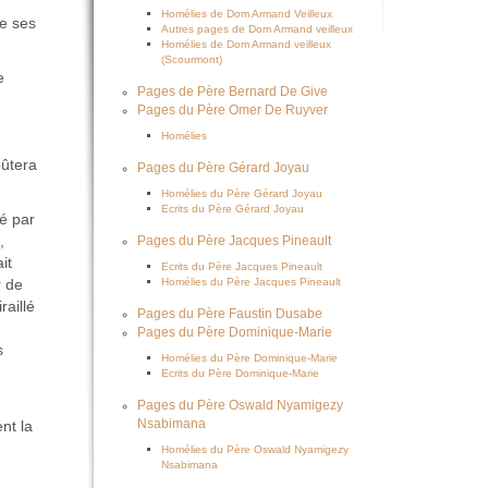
Homélies de Dom Armand Veilleux
re ses
Autres pages de Dom Armand veilleux
Homélies de Dom Armand veilleux
(Scourmont)
e
Pages de Père Bernard De Give
Pages du Père Omer De Ruyver
Homélies
oûtera
Pages du Père Gérard Joyau
Homélies du Père Gérard Joyau
Ecrits du Père Gérard Joyau
é par
,
Pages du Père Jacques Pineault
it
Ecrits du Père Jacques Pineault
Homélies du Père Jacques Pineault
r de
raillé
Pages du Père Faustin Dusabe
Pages du Père Dominique-Marie
s
Homélies du Père Dominique-Marie
Ecrits du Père Dominique-Marie
Pages du Père Oswald Nyamigezy
Nsabimana
nt la
Homélies du Père Oswald Nyamigezy
Nsabimana