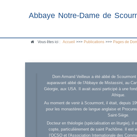
Abbaye Notre-Dame de Scour
Vous êtes ici :
Accueil
>>>
Publications
>>>
Pages de Dom
Dom Armand Veilleux a été abbé de Scourmont d
auparavant abbé de l'Abbaye de Mistassini, au Cana
Géorgie, aux USA. Il avait aussi participé à une fo
Afrique.
Au moment de venir à Scourmont, il était, depuis 19
pour les monastères de langue anglaise et Procureu
Saint-Siège.
Docteur en théologie (spécialisation en liturgie), i
copte, particulièrement de saint Pachôme. Il est en
l’OCSO et l'Association Internationale des Comm