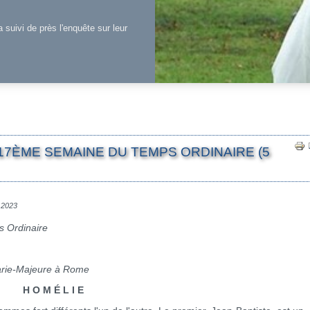
a suivi de près l'enquête sur leur
17ÈME SEMAINE DU TEMPS ORDINAIRE (5
t 2023
 Ordinaire
Marie-Majeure à Rome
H O M É L I E