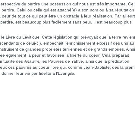
spective de perdre une possession qui nous est très importante. Celu
perdre. Celui ou celle qui est attaché(e) à son nom ou à sa réputation
peur de tout ce qui peut être un obstacle à leur réalisation. Par ailleurs
à perdre, est beaucoup plus facilement sans peur. Il est beaucoup plus
Livre du Lévitique. Cette législation qui prévoyait que la terre revien
escendants de celui-ci), empêchait l'enrichissement excessif des uns au
truisent de grandes propriétés terriennes et de grands empires. Ainsi 
itée également la peur et favorisée la liberté du coeur. Cela préparait
ritualité des
Anawim
, les Pauvres de Yahvé, ainsi que la prédication
reux ces pauvres au coeur libre qui, comme Jean-Baptiste, dès la prem
onner leur vie par fidélité à l'Évangile.