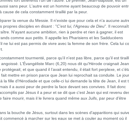
fort différents l'un de l'autre. Le premier, Jean-Baptiste, est un
 aussi sans peur. L'autre est un homme ayant beaucoup de pouvoir ent
à cause de cela constamment tiraillé par la peur.
er la venue du Messie. Il n'existe que pour cela et n'a aucune autr
s propres disciples en disant : "
C'est lui, l'Agneau de Dieu
". Il reconnaît
ître. N'ayant aucune ambition, rien à perdre et rien à gagner, il est
rands comme aux petits. Il appelle les Pharisiens et les Sadducéens
u'il ne lui est pas permis de vivre avec la femme de son frère. Cela lui c
t.
mment tourmenté, parce qu'il n'est pas libre, parce qu'il est tiraill
t angoissé. L'Évangéliste Marc (6,20) nous dit qu'Hérode craignait Jean
protégeait; et que quand il l’avait entendu, il était fort perplexe, et c’éta
me fait mettre en prison parce que Jean lui reprochait sa conduite. Le jou
 la fille d'Hérodiade et que celle-ci lui demande la tête de Jean, il est ti
mais il a aussi peur de perdre la face devant ses convives. Il fait donc
 accomplis par Jésus il a peur et se dit que c'est Jean qui est revenu de
 faire mourir, mais il le livrera quand même aux Juifs, par peur d'être
 bouche de Jésus, surtout dans les scènes d'apparitions qui suive
vait commencé à marcher sur les eaux se met à couler au moment où il