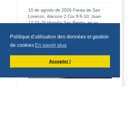
10 de agosto de 2026 Fiesta de San
Lorenzo, diácono 2 Cor 9:6-10; Juan
12:24-26 Homilía San Benito, en su
Regla, dice que qui...
Politique d'utilisation des données et gestion
DÉCOUVRIR
de cookies
En savoir plus
HOMÉLIES DE DOM ARMAND VEILLEUX
Accepter !
HOMÉLIE POUR LA FÊTE DE SAINT
LAURENT, DIACRE -- 10 AOÛT 2026
10 août 2026 Fête de saint Laurent,
diacre 2 Co 9, 6-10; Jean 12, 24-26
Homélie Saint Benoît, dans sa Règle, dit
qu'il veut é...
DÉCOUVRIR