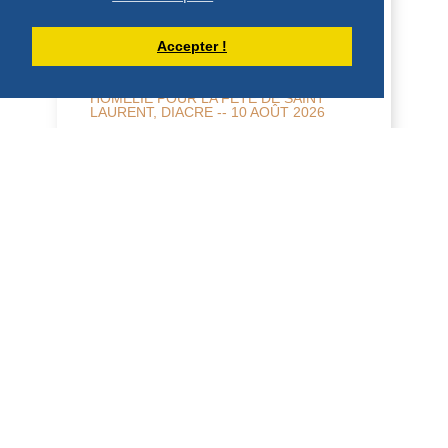
Accepter !
HOMÉLIE POUR LA FÊTE DE SAINT
LAURENT, DIACRE -- 10 AOÛT 2026
10 août 2026 Fête de saint Laurent,
diacre 2 Co 9, 6-10; Jean 12, 24-26
Homélie Saint Benoît, dans sa Règle, dit
qu'il veut é...
DÉCOUVRIR
HOMÉLIES DE DOM ARMAND VEILLEUX
HOMILY FOR THE 19TH SUNDAY IN
ORDINARY TIME, YEAR "A", AUGUST 9,