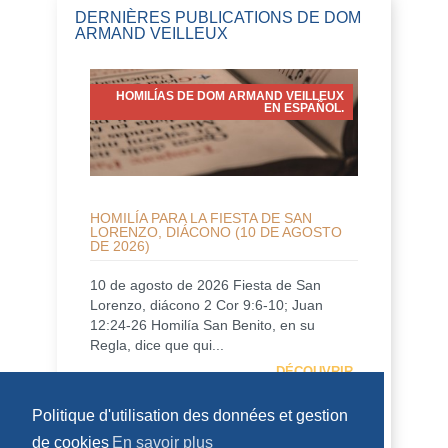
DERNIÈRES PUBLICATIONS DE DOM
ARMAND VEILLEUX
HOMILÍAS DE DOM ARMAND VEILLEUX
EN ESPAÑOL.
HOMILÍA PARA LA FIESTA DE SAN
LORENZO, DIÁCONO (10 DE AGOSTO
DE 2026)
10 de agosto de 2026 Fiesta de San
Lorenzo, diácono 2 Cor 9:6-10; Juan
12:24-26 Homilía San Benito, en su
Regla, dice que qui...
DÉCOUVRIR
Politique d'utilisation des données et gestion
HOMÉLIES DE DOM ARMAND VEILLEUX
de cookies
En savoir plus