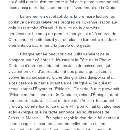
est établi non seulement entre la foi et le geste sacramentel,
mais aussi entre foi, sacrement et l'événement de la Croix.
Le même lien est établi dans la première lecture, qui
continue de nous relater les progrès de l'Évangélisation au-
delà du territoire d'Israël, à la suite de la première
persécution. Le sang du premier martyr est déjà source de
Chrétiens. Et cette fois il y a, en plus, le lien entre les deux
éléments du sacrement: la parole et le geste.
Chaque année beaucoup de Juifs venaient de la
diaspora pour célébrer à Jérusalem la Fête de la Pâque.
Certains d'entre eux étaient des Juifs de naissance, qui
vivaient en exil; d'autres étaient des païens qui s'étaient
convertis au judaïsme. L'une des grandes diasporas était
alors celle de la partie orientale de l'Afrique -- ce qui est
actuellement l'Égypte et l'Éthiopie. C'est de là que provenait
l'Éthiopien, fonctionnaire de Candace, reine d'Éthiopie, dont
parle notre lecture. Il lisait un texte de l'Ancien Testament,
tiré du prophète Isaïe. Le diacre Philippe lui fait la catéchèse
et lui explique que ce texte annonce les souffrances de
Jésus, le Messie. L'Éthiopien reçoit le don de la foi et croit à
ce message. Il exprime sacramentellement sa foi en
recevant le baptême. Nous avons là tous les aspects de la