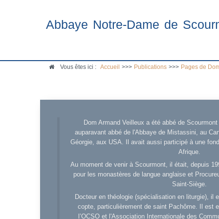
Abbaye Notre-Dame de Scour
Vous êtes ici :
Accueil
>>>
Publications
>>>
Pages de Dom
Dom Armand Veilleux a été abbé de Scourmont d
auparavant abbé de l'Abbaye de Mistassini, au Cana
Géorgie, aux USA. Il avait aussi participé à une fo
Afrique.
Au moment de venir à Scourmont, il était, depuis 19
pour les monastères de langue anglaise et Procureu
Saint-Siège.
Docteur en théologie (spécialisation en liturgie), i
copte, particulièrement de saint Pachôme. Il est en
l’OCSO et l'Association Internationale des Comm