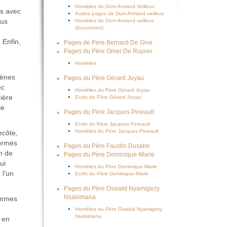
Homélies de Dom Armand Veilleux
us avec
Autres pages de Dom Armand veilleux
ous
Homélies de Dom Armand veilleux
(Scourmont)
 Enfin,
Pages de Père Bernard De Give
Pages du Père Omer De Ruyver
Homélies
cènes
Pages du Père Gérard Joyau
ec
Homélies du Père Gérard Joyau
ière
Ecrits du Père Gérard Joyau
le
Pages du Père Jacques Pineault
Ecrits du Père Jacques Pineault
Homélies du Père Jacques Pineault
ecôte,
formés
Pages du Père Faustin Dusabe
on de
Pages du Père Dominique-Marie
ui
Homélies du Père Dominique-Marie
 l’un
Ecrits du Père Dominique-Marie
Pages du Père Oswald Nyamigezy
Nsabimana
emmes
Homélies du Père Oswald Nyamigezy
Nsabimana
, en