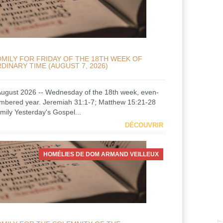
MILY FOR FRIDAY OF THE 18TH WEEK OF
DINARY TIME (AUGUST 7, 2026)
August 2026 -- Wednesday of the 18th week, even-
mbered year. Jeremiah 31:1-7; Matthew 15:21-28
mily Yesterday's Gospel...
DÉCOUVRIR
HOMÉLIES DE DOM ARMAND VEILLEUX