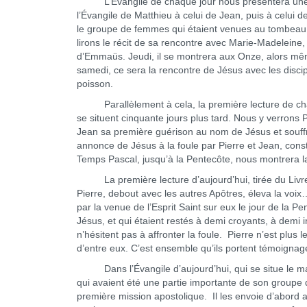
L’Évangile de chaque jour nous présentera une ap
l’Évangile de Matthieu à celui de Jean, puis à celui d
le groupe de femmes qui étaient venues au tombeau 
lirons le récit de sa rencontre avec Marie-Madeleine,
d’Emmaüs. Jeudi, il se montrera aux Onze, alors même
samedi, ce sera la rencontre de Jésus avec les discip
poisson.
Parallèlement à cela, la première lecture de chaq
se situent cinquante jours plus tard. Nous y verrons 
Jean sa première guérison au nom de Jésus et souffr
annonce de Jésus à la foule par Pierre et Jean, constit
Temps Pascal, jusqu’à la Pentecôte, nous montrera 
La première lecture d’aujourd’hui, tirée du Livre 
Pierre, debout avec les autres Apôtres, éleva la voi
par la venue de l’Esprit Saint sur eux le jour de la 
Jésus, et qui étaient restés à demi croyants, à demi 
n’hésitent pas à affronter la foule. Pierre n’est plus 
d’entre eux. C’est ensemble qu’ils portent témoignag
Dans l’Évangile d’aujourd’hui, qui se situe le ma
qui avaient été une partie importante de son groupe 
première mission apostolique. Il les envoie d’abord a