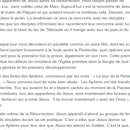
parition de Jésus après sa Résurrection, nous faisant passer de
e Luc, sans oublier celui de Marc. Aujourd’hui c’est la rencontre de Jés
le matin de Pâques et qui avaient trouvé ce tombeau vide. Demain, n
 dans le jardin. Le lendemain ce sera sa rencontre avec les disciples
 que les disciples d’Emmaüs leur raconteront leur rencontre avec lui.
les sur le bord du lac de Tibériade où il mange avec eux du pain et du
ue jour nous déroulera en parallèle comme un autre film, dont les s
Pierre parlant bravement à la foule après la Pentecôte, puis opérant av
ant pour la première fois la prison, également en son nom. Cette prem
ue les débuts du ministère de l’Église primitive dont la liturgie de tout 
la genèse et les premiers développements.
des Actes des Apôtres, commence par les mots : « Le jour de la Pent
x… » Nous sommes tout de suite bien situés : Les Apôtres ont été trans
Pentecôte. Eux qui avaient fui et s’étaient cachés au moment de la Passi
incrédules, lors des apparitions de Jésus, sont maintenant des braves q
le fanfaron qui a renié Jésus. Il se trouve maintenant « avec les Onze »,
e.
tin même de la Résurrection, Jésus apparaît d’abord au groupe de f
de disciples durant sa vie publique. C’est à elles que Jésus donne sa
ux Apôtres pour leur dire que Jésus les attend en Galilée. C’est là que