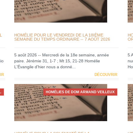
L
HOMÉLIE POUR LE VENDREDI DE LA 18IÈME
HO
SEMAINE DU TEMPS ORDINAIRE -- 7 AOÛT 2026
OR
5 août 2026 -- Mercredi de la 18e semaine, année
5 
io
paire. Jérémie 31, 1-7 ; Mt 15, 21-28 Homélie
nu
L'Évangile d'hier nous a donné...
Ho
IR
DÉCOUVRIR
.
HOMÉLIES DE DOM ARMAND VEILLEUX