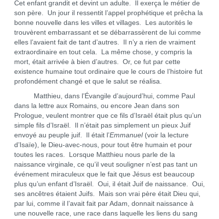
Cet enfant grandit et devint un adulte. Il exerça le métier de
son père. Un jour il ressentit l’appel prophétique et prêcha la
bonne nouvelle dans les villes et villages. Les autorités le
trouvèrent embarrassant et se débarrassèrent de lui comme
elles l’avaient fait de tant d’autres. Il n’y a rien de vraiment
extraordinaire en tout cela. La même chose, y compris la
mort, était arrivée à bien d’autres. Or, ce fut par cette
existence humaine tout ordinaire que le cours de l’histoire fut
profondément changé et que le salut se réalisa.
Matthieu, dans l’Évangile d’aujourd’hui, comme Paul
dans la lettre aux Romains, ou encore Jean dans son
Prologue, veulent montrer que ce fils d’Israël était plus qu’un
simple fils d’Israël. Il n’était pas simplement un pieux Juif
envoyé au peuple juif. Il était l’
Emmanuel
(voir la lecture
d’Isaïe), le Dieu-avec-nous, pour tout être humain et pour
toutes les races. Lorsque Matthieu nous parle de la
naissance virginale, ce qu’il veut souligner n’est pas tant un
événement miraculeux que le fait que Jésus est beaucoup
plus qu’un enfant d’Israël. Oui, il était Juif de naissance. Oui,
ses ancêtres étaient Juifs. Mais son vrai père était Dieu qui,
par lui, comme il l’avait fait par Adam, donnait naissance à
une nouvelle race, une race dans laquelle les liens du sang