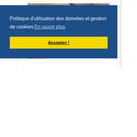
HOMILÍAS DE DOM ARMAND VEILLEUX
EN ESPAÑOL.
Politique d'utilisation des données et gestion
de cookies
En savoir plus
Accepter !
HOMILÍA PARA LA FIESTA DE SAN
LORENZO, DIÁCONO (10 DE AGOSTO
DE 2026)
10 de agosto de 2026 Fiesta de San
Lorenzo, diácono 2 Cor 9:6-10; Juan
12:24-26 Homilía San Benito, en su
Regla, dice que qui...
DÉCOUVRIR
HOMÉLIES DE DOM ARMAND VEILLEUX