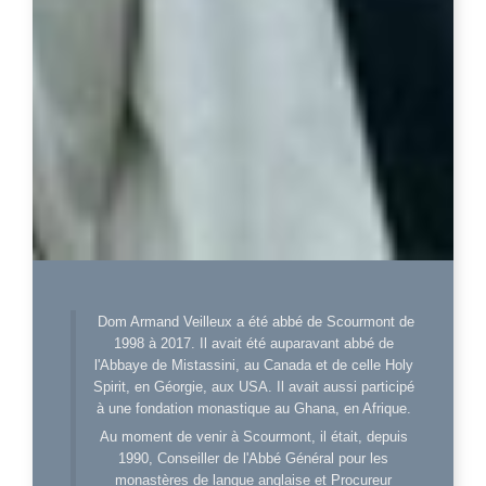
Dom Armand Veilleux a été abbé de Scourmont de
1998 à 2017. Il avait été auparavant abbé de
l'Abbaye de Mistassini, au Canada et de celle Holy
Spirit, en Géorgie, aux USA. Il avait aussi participé
à une fondation monastique au Ghana, en Afrique.
Au moment de venir à Scourmont, il était, depuis
1990, Conseiller de l'Abbé Général pour les
monastères de langue anglaise et Procureur