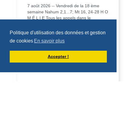
7 août 2026 -- Vendredi de la 18 ème
semaine Nahum 2,1...7; Mt 16, 24-28 H O
M É L I E Tous les appels dans le
Nouveau Testam...
DÉCOUVRIR
Politique d'utilisation des données et gestion
de cookies
En savoir plus
HOMÉLIES DE DOM ARMAND VEILLEUX
Accepter !
HOMILY FOR FRIDAY OF THE 18TH
WEEK OF ORDINARY TIME (AUGUST 7,
2026)
7 August 2026 - Friday of the 18th week,
odd year Nahum 2, 1…7; Mt. 16:24-28 H
O M I L Y All calls in the New Testament
are i...
DÉCOUVRIR