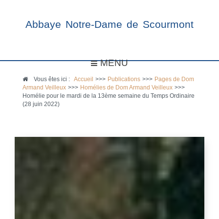
Abbaye Notre-Dame de Scourmont
MENU
Vous êtes ici :
Accueil
>>>
Publications
>>>
Pages de Dom
Armand Veilleux
>>>
Homélies de Dom Armand Veilleux
>>>
Homélie pour le mardi de la 13ème semaine du Temps Ordinaire
(28 juin 2022)