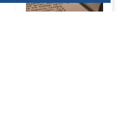
HOMÉLIE POUR LA FÊTE DE SAINT
LAURENT, DIACRE -- 10 AOÛT 2026
10 août 2026 Fête de saint Laurent,
diacre 2 Co 9, 6-10; Jean 12, 24-26
Homélie Saint Benoît, dans sa Règle, dit
qu'il veut é...
DÉCOUVRIR
HOMÉLIES DE DOM ARMAND VEILLEUX
HOMILY FOR THE 19TH SUNDAY IN