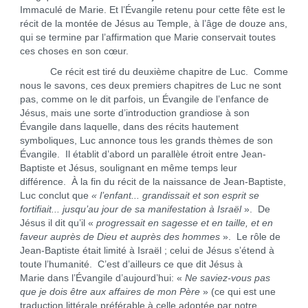
Immaculé de Marie. Et l’Évangile retenu pour cette fête est le
récit de la montée de Jésus au Temple, à l’âge de douze ans,
qui se termine par l’affirmation que Marie conservait toutes
ces choses en son cœur.
Ce récit est tiré du deuxième chapitre de Luc. Comme
nous le savons, ces deux premiers chapitres de Luc ne sont
pas, comme on le dit parfois, un Évangile de l’enfance de
Jésus, mais une sorte d’introduction grandiose à son
Évangile dans laquelle, dans des récits hautement
symboliques, Luc annonce tous les grands thèmes de son
Évangile. Il établit d’abord un parallèle étroit entre Jean-
Baptiste et Jésus, soulignant en même temps leur
différence. À la fin du récit de la naissance de Jean-Baptiste,
Luc conclut que
« l’enfant... grandissait et son esprit se
fortifiait... jusqu’au jour de sa manifestation à Israël
». De
Jésus il dit qu’il «
progressait en sagesse et en taille, et en
faveur auprès de Dieu et auprès des hommes
». Le rôle de
Jean-Baptiste était limité à Israël ; celui de Jésus s’étend à
toute l’humanité. C’est d’ailleurs ce que dit Jésus à
Marie dans l’Évangile d’aujourd’hui: «
Ne saviez-vous pas
que je dois être aux affaires de mon Père
» (ce qui est une
traduction littérale préférable à celle adoptée par notre