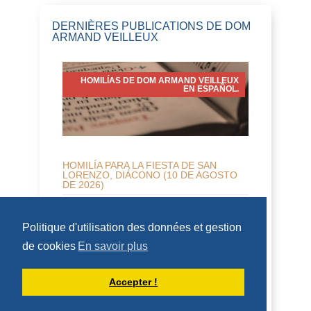
DERNIÈRES PUBLICATIONS DE DOM
ARMAND VEILLEUX
HOMILÍAS DE DOM ARMAND VEILLEUX
EN ESPAÑOL.
HOMILÍA PARA LA FIESTA DE SAN
LORENZO, DIÁCONO (10 DE AGOSTO
DE 2026)
10 de agosto de 2026 Fiesta de San
Lorenzo, diácono 2 Cor 9:6-10; Juan
Politique d'utilisation des données et gestion
12:24-26 Homilía San Benito, en su
de cookies
En savoir plus
Regla, dice que qui...
DÉCOUVRIR
Accepter !
HOMÉLIES DE DOM ARMAND VEILLEUX