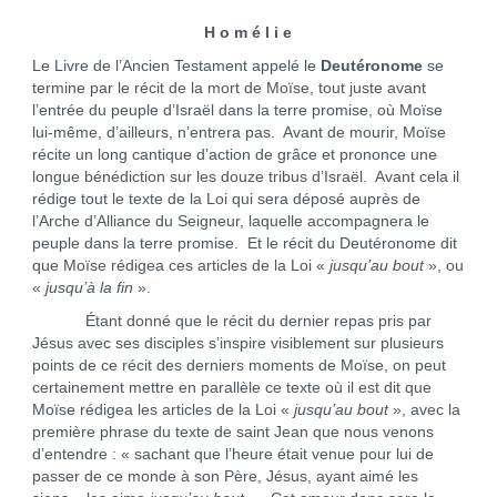
H o m é l i e
Le Livre de l’Ancien Testament appelé le
Deutéronome
se
termine par le récit de la mort de Moïse, tout juste avant
l’entrée du peuple d’Israël dans la terre promise, où Moïse
lui-même, d’ailleurs, n’entrera pas. Avant de mourir, Moïse
récite un long cantique d’action de grâce et prononce une
longue bénédiction sur les douze tribus d’Israël. Avant cela il
rédige tout le texte de la Loi qui sera déposé auprès de
l’Arche d’Alliance du Seigneur, laquelle accompagnera le
peuple dans la terre promise. Et le récit du Deutéronome dit
que Moïse rédigea ces articles de la Loi «
jusqu’au bout
», ou
«
jusqu’à la fin
».
Étant donné que le récit du dernier repas pris par
Jésus avec ses disciples s’inspire visiblement sur plusieurs
points de ce récit des derniers moments de Moïse, on peut
certainement mettre en parallèle ce texte où il est dit que
Moïse rédigea les articles de la Loi «
jusqu’au bout
», avec la
première phrase du texte de saint Jean que nous venons
d’entendre : « sachant que l’heure était venue pour lui de
passer de ce monde à son Père, Jésus, ayant aimé les