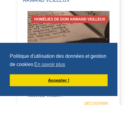
ARMAND VEILLEUX
HOMÉLIES DE DOM ARMAND VEILLEUX
Politique d'utilisation des données et gestion
HOMÉLIE POUR LE VENDREDI DE LA
18IÈME SEMAINE DU TEMPS
de cookies
En savoir plus
ORDINAIRE -- 7 AOÛT 2026
7 août 2026 -- Vendredi de la 18 ème
Accepter !
semaine Nahum 2,1...7; Mt 16, 24-28 H O
M É L I E Tous les appels dans le
Nouveau Testam...
DÉCOUVRIR
HOMÉLIES DE DOM ARMAND VEILLEUX