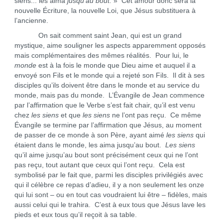
siens... les aima
jusqu’au bout.
» Cet amour donc sera la
nouvelle Écriture, la nouvelle Loi, que Jésus substituera à
l’ancienne.
On sait comment saint Jean, qui est un grand
mystique, aime souligner les aspects apparemment opposés
mais complémentaires des mêmes réalités. Pour lui, le
monde
est à la fois le monde que Dieu aime et auquel il a
envoyé son Fils et le monde qui a rejeté son Fils. Il dit à ses
disciples qu’ils doivent être dans le monde et au service du
monde, mais pas du monde. L’Évangile de Jean commence
par l’affirmation que le Verbe s’est fait chair, qu’il est venu
chez
les siens
et que
les siens
ne l’ont pas reçu. Ce même
Évangile se termine par l’affirmation que Jésus, au moment
de passer de ce monde à son Père, ayant aimé
les siens
qui
étaient dans le monde, les aima jusqu’au bout.
Les siens
qu’il aime jusqu’au bout sont précisément ceux qui ne l’ont
pas reçu, tout autant que ceux qui l’ont reçu. Cela est
symbolisé par le fait que, parmi les disciples privilégiés avec
qui il célèbre ce repas d’adieu, il y a non seulement les onze
qui lui sont – ou en tout cas voudraient lui être – fidèles, mais
aussi celui qui le trahira. C’est à eux tous que Jésus lave les
pieds et eux tous qu’il reçoit à sa table.