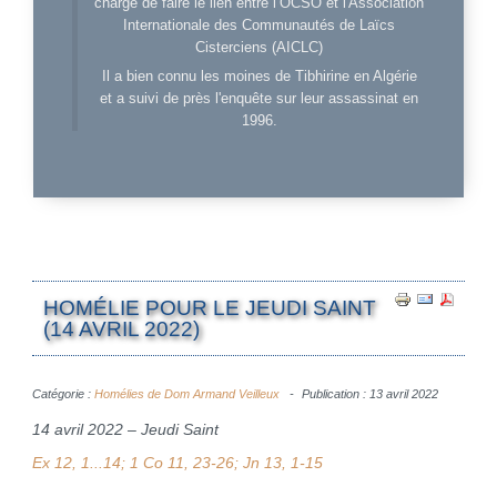
charge de faire le lien entre l’OCSO et l'Association
Internationale des Communautés de Laïcs
Cisterciens (AICLC)
Il a bien connu les moines de Tibhirine en Algérie
et a suivi de près l'enquête sur leur assassinat en
1996.
HOMÉLIE POUR LE JEUDI SAINT
(14 AVRIL 2022)
Catégorie :
Homélies de Dom Armand Veilleux
Publication : 13 avril 2022
14 avril 2022 – Jeudi Saint
Ex 12, 1...14; 1 Co 11, 23-26; Jn 13, 1-15