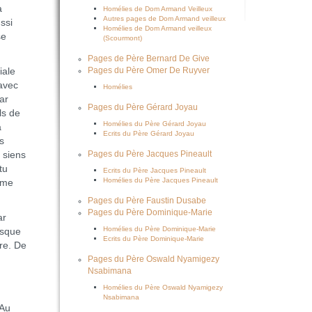
a
Homélies de Dom Armand Veilleux
Autres pages de Dom Armand veilleux
ssi
Homélies de Dom Armand veilleux
se
(Scourmont)
Pages de Père Bernard De Give
iale
Pages du Père Omer De Ruyver
 avec
Homélies
ar
Pages du Père Gérard Joyau
ls de
Homélies du Père Gérard Joyau
a
Ecrits du Père Gérard Joyau
s
 siens
Pages du Père Jacques Pineault
tu
Ecrits du Père Jacques Pineault
Homélies du Père Jacques Pineault
ume
Pages du Père Faustin Dusabe
Pages du Père Dominique-Marie
ar
Homélies du Père Dominique-Marie
esque
Ecrits du Père Dominique-Marie
re. De
Pages du Père Oswald Nyamigezy
Nsabimana
Homélies du Père Oswald Nyamigezy
Nsabimana
 Au