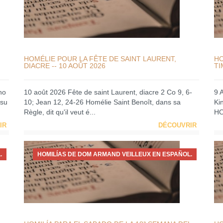
HOMÉLIE POUR LA FÊTE DE SAINT LAURENT,
HO
DIACRE -- 10 AOÛT 2026
TI
no
10 août 2026 Fête de saint Laurent, diacre 2 Co 9, 6-
9 
 su
10; Jean 12, 24-26 Homélie Saint Benoît, dans sa
Ki
Règle, dit qu'il veut é...
HO
IR
DÉCOUVRIR
.
HOMILÍAS DE DOM ARMAND VEILLEUX EN ESPAÑOL.