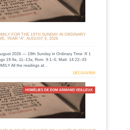
MILY FOR THE 19TH SUNDAY IN ORDINARY
ME, YEAR "A", AUGUST 9, 2026
August 2026 — 19th Sunday in Ordinary Time ‘A’ 1
ngs 19:9a, 11–13a; Rom. 9:1–5; Matt. 14:22–33
MILY All the readings at...
DÉCOUVRIR
HOMÉLIES DE DOM ARMAND VEILLEUX