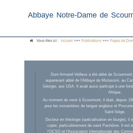
Abbaye Notre-Dame de Scour
Vous êtes ici :
Accueil
>>>
Publications
>>>
Pages de Dom
Dom Armand Veilleux a été abbé de Scourmont d
auparavant abbé de l'Abbaye de Mistassini, au Cana
Géorgie, aux USA. Il avait aussi participé à une fo
Afrique.
Au moment de venir à Scourmont, il était, depuis 19
pour les monastères de langue anglaise et Procureu
Saint-Siège.
Docteur en théologie (spécialisation en liturgie), i
copte, particulièrement de saint Pachôme. Il est en
l’OCSO et l'Association Internationale des Comm