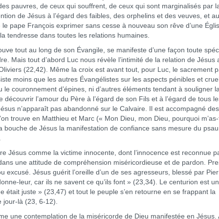
 des pauvres, de ceux qui souffrent, de ceux qui sont marginalisés par l
tention de Jésus à l’égard des faibles, des orphelins et des veuves, et au
e le pape François exprimer sans cesse à nouveau son rêve d’une Égli
 la tendresse dans toutes les relations humaines.
tout au long de son Évangile, se manifeste d’une façon toute spéc
e. Mais tout d’abord Luc nous révèle l’intimité de la relation de Jésus
liviers (22,42). Même la croix est avant tout, pour Luc, le sacrement p
nsiste moins que les autres Évangélistes sur les aspects pénibles et crue
 ou le couronnement d’épines, ni d’autres éléments tendant à souligner l
re découvrir l’amour du Père à l’égard de son Fils et à l’égard de tous le
 Jésus n’apparaît pas abandonné sur le Calvaire. Il est accompagné des
qu’on trouve en Matthieu et Marc (« Mon Dieu, mon Dieu, pourquoi m’as-
la bouche de Jésus la manifestation de confiance sans mesure du psa
.
Jésus comme la victime innocente, dont l’innocence est reconnue p
it dans une attitude de compréhension miséricordieuse et de pardon. Pr
 excusé. Jésus guérit l’oreille d’un de ses agresseurs, blessé par Pier
onne-leur, car ils ne savent ce qu’ils font » (23,34). Le centurion est un
tait juste » (23,47) et tout le peuple s’en retourne en se frappant la
 jour-là (23, 6-12).
une contemplation de la miséricorde de Dieu manifestée en Jésus.