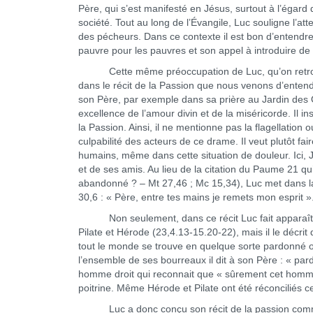
Père, qui s’est manifesté en Jésus, surtout à l’égard
société. Tout au long de l’Évangile, Luc souligne l’at
des pécheurs. Dans ce contexte il est bon d’entendr
pauvre pour les pauvres et son appel à introduire de
Cette même préoccupation de Luc, qu’on retrouve 
dans le récit de la Passion que nous venons d’entendr
son Père, par exemple dans sa prière au Jardin des O
excellence de l’amour divin et de la miséricorde. Il i
la Passion. Ainsi, il ne mentionne pas la flagellation
culpabilité des acteurs de ce drame. Il veut plutôt fai
humains, même dans cette situation de douleur. Ici,
et de ses amis. Au lieu de la citation du Paume 21 
abandonné ? – Mt 27,46 ; Mc 15,34), Luc met dans 
30,6 : « Père, entre tes mains je remets mon esprit »
Non seulement, dans ce récit Luc fait apparaître 
Pilate et Hérode (23,4.13-15.20-22), mais il le décr
tout le monde se trouve en quelque sorte pardonné ou
l’ensemble de ses bourreaux il dit à son Père : « pard
homme droit qui reconnait que « sûrement cet homme é
poitrine. Même Hérode et Pilate ont été réconciliés ce
Luc a donc conçu son récit de la passion comme 