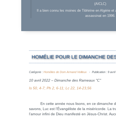
(AICLC)
Il a bien connu les moines de Tibhirine en Algérie et 
assassinat en 1996.
HOMÉLIE POUR LE DIMANCHE DES 
Catégorie :
Homélies de Dom Armand Veilleux
Publication : 9 avri
10 avril 2022 – Dimanche des Rameaux "C"
Is 50, 4-7; Ph 2, 6-11; Lc 22, 14-23,56
En cette année nous lisons, en ce dimanche des R
savons, Luc est l’Évangéliste de la miséricorde. La tra
l’amour infini de Dieu manifesté en Jésus-Christ. Auc