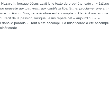
à Nazareth, lorsque Jésus avait lu le texte du prophète Isaïe : «
L’Espri
ne nouvelle aux pauvres.. aux captifs la liberté... et proclamer une an
livre : «
Aujourd’hui
, cette écriture est accomplie ». Ce récit ouvrait une
n du récit de la passion, lorsque Jésus répète cet « aujourd’hui ». «
moi dans le paradis ». Tout a été accompli. La miséricorde a été accompli
miséricorde.