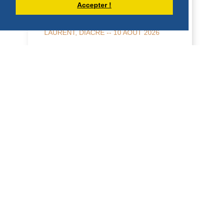
Accepter !
HOMÉLIE POUR LA FÊTE DE SAINT
LAURENT, DIACRE -- 10 AOÛT 2026
10 août 2026 Fête de saint Laurent,
diacre 2 Co 9, 6-10; Jean 12, 24-26
Homélie Saint Benoît, dans sa Règle, dit
qu'il veut é...
DÉCOUVRIR
HOMÉLIES DE DOM ARMAND VEILLEUX
HOMILY FOR THE 19TH SUNDAY IN
ORDINARY TIME, YEAR "A", AUGUST 9,
2026
9 August 2026 — 19th Sunday in Ordinary