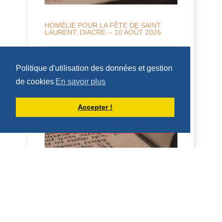
HOMÉLIE POUR LA FÊTE DE SAINT
LAURENT, DIACRE -- 10 AOÛT 2026
10 août 2026 Fête de saint Laurent,
Politique d'utilisation des données et gestion
diacre 2 Co 9, 6-10; Jean 12, 24-26
Homélie Saint Benoît, dans sa Règle, dit
de cookies
En savoir plus
qu'il veut é...
DÉCOUVRIR
Accepter !
HOMÉLIES DE DOM ARMAND VEILLEUX
HOMILY FOR THE 19TH SUNDAY IN
ORDINARY TIME, YEAR "A", AUGUST 9,
2026
9 August 2026 — 19th Sunday in Ordinary