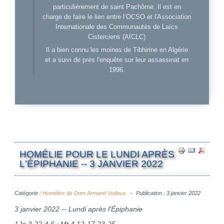
particulièrement de saint Pachôme. Il est en
charge de faire le lien entre l’OCSO et l'Association
Internationale des Communautés de Laïcs
Cisterciens (AICLC)
Il a bien connu les moines de Tibhirine en Algérie
et a suivi de près l'enquête sur leur assassinat en
1996.
HOMÉLIE POUR LE LUNDI APRÈS
L'ÉPIPHANIE -- 3 JANVIER 2022
Catégorie :
Homélies de Dom Armand Veilleux
Publication : 3 janvier 2022
3 janvier 2022 -- Lundi après l'Épiphanie