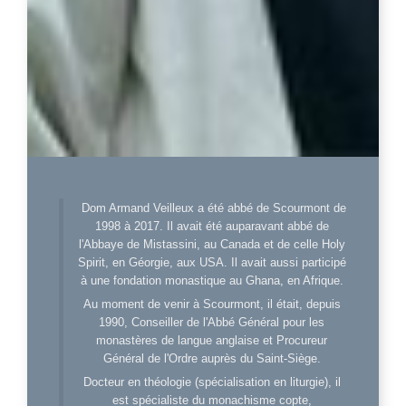
Dom Armand Veilleux a été abbé de Scourmont de
1998 à 2017. Il avait été auparavant abbé de
l'Abbaye de Mistassini, au Canada et de celle Holy
Spirit, en Géorgie, aux USA. Il avait aussi participé
à une fondation monastique au Ghana, en Afrique.
Au moment de venir à Scourmont, il était, depuis
1990, Conseiller de l'Abbé Général pour les
monastères de langue anglaise et Procureur
Général de l'Ordre auprès du Saint-Siège.
Docteur en théologie (spécialisation en liturgie), il
est spécialiste du monachisme copte,