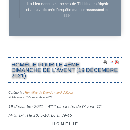
Il a bien connu les moines de Tibhirine en Algérie
et a suivi de près l'enquête sur leur assassinat en
1996.
HOMÉLIE POUR LE 4ÈME
DIMANCHE DE L'AVENT (19 DÉCEMBRE
2021)
Catégorie :
Homélies de Dom Armand Veilleux
Publication : 17 décembre 2021
ème
19 décembre 2021 – 4
dimanche de l'Avent "C"
Mi 5, 1-4; He 10, 5-10; Lc 1, 39-45
H O M É L I E