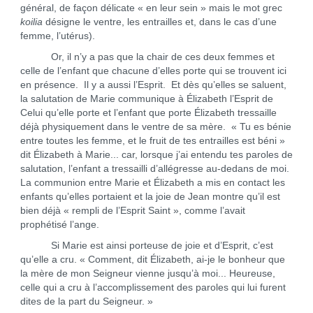
général, de façon délicate « en leur sein » mais le mot grec
koilia
désigne le ventre, les entrailles et, dans le cas d’une
femme, l’utérus).
Or, il n’y a pas que la chair de ces deux femmes et
celle de l’enfant que chacune d’elles porte qui se trouvent ici
en présence. Il y a aussi l’Esprit. Et dès qu’elles se saluent,
la salutation de Marie communique à Élizabeth l’Esprit de
Celui qu’elle porte et l’enfant que porte Élizabeth tressaille
déjà physiquement dans le ventre de sa mère. « Tu es bénie
entre toutes les femme, et le fruit de tes entrailles est béni »
dit Élizabeth à Marie... car, lorsque j’ai entendu tes paroles de
salutation, l’enfant a tressailli d’allégresse au-dedans de moi.
La communion entre Marie et Élizabeth a mis en contact les
enfants qu’elles portaient et la joie de Jean montre qu’il est
bien déjà « rempli de l’Esprit Saint », comme l’avait
prophétisé l’ange.
Si Marie est ainsi porteuse de joie et d’Esprit, c’est
qu’elle a cru. « Comment, dit Élizabeth, ai-je le bonheur que
la mère de mon Seigneur vienne jusqu’à moi... Heureuse,
celle qui a cru à l’accomplissement des paroles qui lui furent
dites de la part du Seigneur. »