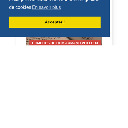
5 de agosto de 2026 -- Miércoles de la
de cookies
En savoir plus
18ª semana, año par Jer 31, 1-7; Mt 15,
21-28 Homilía El Evangelio de ayer nos
dio un...
Accepter !
DÉCOUVRIR
HOMÉLIES DE DOM ARMAND VEILLEUX
HOMÉLIE POUR LE VENDREDI DE LA
18IÈME SEMAINE DU TEMPS
ORDINAIRE -- 7 AOÛT 2026
5 août 2026 -- Mercredi de la 18e
semaine, année paire. Jérémie 31, 1-7 ;
Mt 15, 21-28 Homélie L'Évangile d'hier
nous a donné...
DÉCOUVRIR