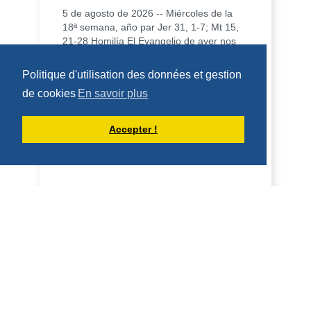
5 de agosto de 2026 -- Miércoles de la
18ª semana, año par Jer 31, 1-7; Mt 15,
21-28 Homilía El Evangelio de ayer nos
dio un...
DÉCOUVRIR
Politique d'utilisation des données et gestion
de cookies
En savoir plus
HOMÉLIES DE DOM ARMAND VEILLEUX
Accepter !
HOMÉLIE POUR LE VENDREDI DE LA
18IÈME SEMAINE DU TEMPS
ORDINAIRE -- 7 AOÛT 2026
5 août 2026 -- Mercredi de la 18e
semaine, année paire. Jérémie 31, 1-7 ;
Mt 15, 21-28 Homélie L'Évangile d'hier
nous a donné...
DÉCOUVRIR