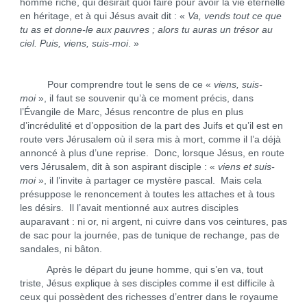
homme riche, qui désirait quoi faire pour avoir la vie éternelle
en héritage, et à qui Jésus avait dit : «
Va, vends tout ce que
tu as et donne-le aux pauvres ; alors tu auras un trésor au
ciel. Puis, viens, suis-moi
. »
Pour comprendre tout le sens de ce «
viens, suis-
moi
», il faut se souvenir qu’à ce moment précis, dans
l’Évangile de Marc, Jésus rencontre de plus en plus
d’incrédulité et d’opposition de la part des Juifs et qu’il est en
route vers Jérusalem où il sera mis à mort, comme il l’a déjà
annoncé à plus d’une reprise. Donc, lorsque Jésus, en route
vers Jérusalem, dit à son aspirant disciple : «
viens et suis-
moi
», il l’invite à partager ce mystère pascal. Mais cela
présuppose le renoncement à toutes les attaches et à tous
les désirs. Il l’avait mentionné aux autres disciples
auparavant : ni or, ni argent, ni cuivre dans vos ceintures, pas
de sac pour la journée, pas de tunique de rechange, pas de
sandales, ni bâton.
Après le départ du jeune homme, qui s’en va, tout
triste, Jésus explique à ses disciples comme il est difficile à
ceux qui possèdent des richesses d’entrer dans le royaume