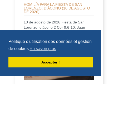
HOMILÍA PARA LA FIESTA DE SAN
LORENZO, DIÁCONO (10 DE AGOSTO
DE 2026)
10 de agosto de 2026 Fiesta de San
Lorenzo, diácono 2 Cor 9:6-10; Juan
12:24-26 Homilía San Benito, en su
Regla, dice que qui...
Politique d'utilisation des données et gestion
DÉCOUVRIR
de cookies
En savoir plus
HOMÉLIES DE DOM ARMAND VEILLEUX
Accepter !
HOMÉLIE POUR LA FÊTE DE SAINT
LAURENT, DIACRE -- 10 AOÛT 2026
10 août 2026 Fête de saint Laurent,
diacre 2 Co 9, 6-10; Jean 12, 24-26