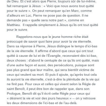
de Dieu. Et c’est alors que Pierre, toujours sûr de lui-même,
fait remarquer à Jésus : « Voici que nous avons tout quitté
pour te suivre ». On peut remarquer qu’en Marc, comme
d’ailleurs en Luc, Pierre ne pose pas de question. Il ne
demande pas « quelle sera notre part », comme en
Matthieu. Il rappelle simplement à Jésus qu’ils ont tout quitté
pour le suivre.
Rappelons-nous que le jeune homme riche était
préoccupé de savoir quoi faire pour avoir la vie éternelle.
Dans sa réponse à Pierre, Jésus distingue le temps d’ici-bas
de la vie éternelle. Il affirme d’abord que ceux qui ont tout
quitté à cause de lui et de l’Évangile, recevraient dès ici-bas,
deux choses : d’abord le centuple de ce qu’ils ont quitté, mais
d’une autre façon et aussi, des persécutions, puisque sont
pas plus grand que leur maître, qui sera bientôt victime de
ceux qui veulent sa mort. Et puis il ajoute, qu’après tout cela
ils auront la vie éternelle, c’est-à-dire la plénitude de la vie qui
ne finit pas. Pour ceux et celles qui vivent selon la Règle de
saint Benoît, il peut être bon de rappeler que, dans son
Prologue, Benoît dit qu’il écrit cette Règle pour ceux qui
« désirent la vie et voir des jours heureux » -- on y retrouve
les deux dimensions de l’ici-bas et de l’au-delà.