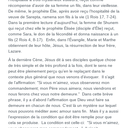
récompense d'avoir de sa femme un fils, dans leur vieillesse.
De même, le prophète Élie, après avoir reçu l'hospitalité de la
veuve de Sarepta, ramena son fils à la vie (1 Rois 17, 7-24).
Dans la première lecture d'aujourd'hui, la femme de Shunem
qui reçut chez elle le prophète Élisée (disciple d'Élie) reçut,
comme Sara, le don de la fécondité et donna naissance à un
fils (2 Rois 4, 8-17). Enfin, dans l'Évangile, Marie et Marthe
obtiennent de leur hôte, Jésus, la résurrection de leur frère,
Lazare.
À la dernière Cène, Jésus dit à ses disciples quelque chose
de très simple et de très profond à la fois, dont le sens ne
peut être pleinement perçu qu'en le replaçant dans le
contexte plus général que nous venons d'évoquer. Il s'agit
de l'affirmation: "Si vous m'aimez, vous observerez mon
commandement; mon Père vous aimera; nous viendrons et
nous ferons chez vous notre demeure." Dans cette brève
phrase, il y a d'abord l'affirmation que Dieu veut faire sa
demeure en chacun de nous. C'est là un mystère sur lequel
nous pouvons méditer avec amour sans fin. Mais il y a aussi
l'expression de la condition qui doit être remplie pour que
cela se produise. La condition est celle-ci: "Si vous m'aimez,