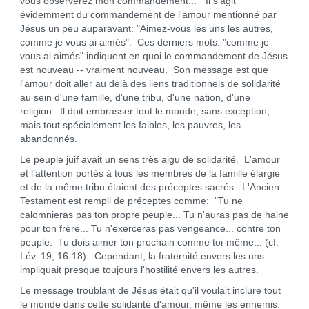
vous observerez mon commandement..." Il s'agit
évidemment du commandement de l'amour mentionné par
Jésus un peu auparavant: "Aimez-vous les uns les autres,
comme je vous ai aimés". Ces derniers mots: "comme je
vous ai aimés" indiquent en quoi le commandement de Jésus
est nouveau -- vraiment nouveau. Son message est que
l'amour doit aller au delà des liens traditionnels de solidarité
au sein d'une famille, d'une tribu, d'une nation, d'une
religion. Il doit embrasser tout le monde, sans exception,
mais tout spécialement les faibles, les pauvres, les
abandonnés.
Le peuple juif avait un sens très aigu de solidarité. L'amour
et l'attention portés à tous les membres de la famille élargie
et de la même tribu étaient des préceptes sacrés. L'Ancien
Testament est rempli de préceptes comme: "Tu ne
calomnieras pas ton propre peuple... Tu n'auras pas de haine
pour ton frère... Tu n'exerceras pas vengeance... contre ton
peuple. Tu dois aimer ton prochain comme toi-même... (cf.
Lév. 19, 16-18). Cependant, la fraternité envers les uns
impliquait presque toujours l'hostilité envers les autres.
Le message troublant de Jésus était qu'il voulait inclure tout
le monde dans cette solidarité d'amour, même les ennemis.