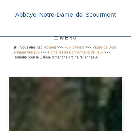
Abbaye Notre-Dame de Scourmont
MENU
Vous êtes ici :
Accueil
>>>
Publications
>>>
Pages de Dom
Armand Veilleux
>>>
Homélies de Dom Armand Veilleux
>>>
Homélie pour le 13ème dimanche ordinaire, année A