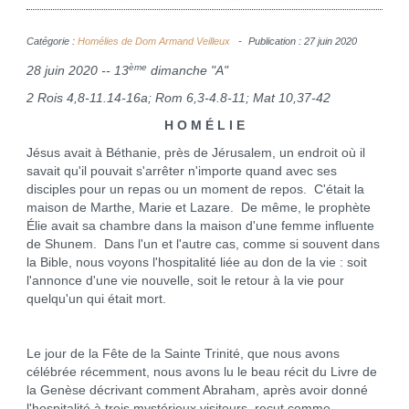
Catégorie :
Homélies de Dom Armand Veilleux
Publication : 27 juin 2020
ème
28 juin 2020 -- 13
dimanche "A"
2 Rois 4,8-11.14-16a; Rom 6,3-4.8-11; Mat 10,37-42
H O M É L I E
Jésus avait à Béthanie, près de Jérusalem, un endroit où il
savait qu'il pouvait s'arrêter n'importe quand avec ses
disciples pour un repas ou un moment de repos. C'était la
maison de Marthe, Marie et Lazare. De même, le prophète
Élie avait sa chambre dans la maison d'une femme influente
de Shunem. Dans l'un et l'autre cas, comme si souvent dans
la Bible, nous voyons l'hospitalité liée au don de la vie : soit
l'annonce d'une vie nouvelle, soit le retour à la vie pour
quelqu'un qui était mort.
Le jour de la Fête de la Sainte Trinité, que nous avons
célébrée récemment, nous avons lu le beau récit du Livre de
la Genèse décrivant comment Abraham, après avoir donné
l'hospitalité à trois mystérieux visiteurs, reçut comme