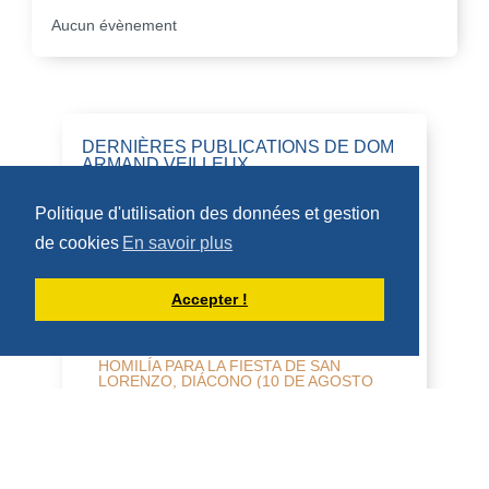
Aucun évènement
DERNIÈRES PUBLICATIONS DE DOM
ARMAND VEILLEUX
Politique d'utilisation des données et gestion
HOMILÍAS DE DOM ARMAND VEILLEUX
de cookies
En savoir plus
EN ESPAÑOL.
Accepter !
HOMILÍA PARA LA FIESTA DE SAN
LORENZO, DIÁCONO (10 DE AGOSTO
DE 2026)
10 de agosto de 2026 Fiesta de San
Lorenzo, diácono 2 Cor 9:6-10; Juan
12:24-26 Homilía San Benito, en su