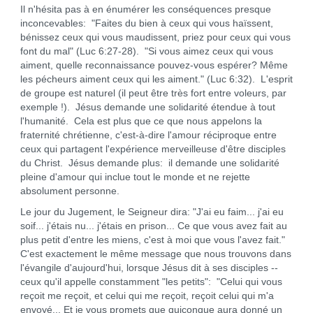
Il n'hésita pas à en énumérer les conséquences presque
inconcevables: "Faites du bien à ceux qui vous haïssent,
bénissez ceux qui vous maudissent, priez pour ceux qui vous
font du mal" (Luc 6:27-28). "Si vous aimez ceux qui vous
aiment, quelle reconnaissance pouvez-vous espérer? Même
les pécheurs aiment ceux qui les aiment." (Luc 6:32). L'esprit
de groupe est naturel (il peut être très fort entre voleurs, par
exemple !). Jésus demande une solidarité étendue à tout
l'humanité. Cela est plus que ce que nous appelons la
fraternité chrétienne, c'est-à-dire l'amour réciproque entre
ceux qui partagent l'expérience merveilleuse d'être disciples
du Christ. Jésus demande plus: il demande une solidarité
pleine d'amour qui inclue tout le monde et ne rejette
absolument personne.
Le jour du Jugement, le Seigneur dira: "J'ai eu faim... j'ai eu
soif... j'étais nu... j'étais en prison... Ce que vous avez fait au
plus petit d'entre les miens, c'est à moi que vous l'avez fait."
C'est exactement le même message que nous trouvons dans
l'évangile d'aujourd'hui, lorsque Jésus dit à ses disciples --
ceux qu'il appelle constamment "les petits": "Celui qui vous
reçoit me reçoit, et celui qui me reçoit, reçoit celui qui m'a
envoyé... Et je vous promets que quiconque aura donné un