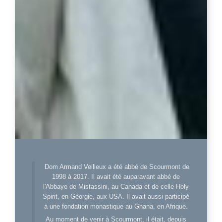
Dom Armand Veilleux a été abbé de Scourmont de
1998 à 2017. Il avait été auparavant abbé de
l'Abbaye de Mistassini, au Canada et de celle Holy
Spirit, en Géorgie, aux USA. Il avait aussi participé
à une fondation monastique au Ghana, en Afrique.
Au moment de venir à Scourmont, il était, depuis