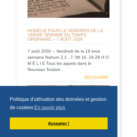
HOMÉLIE POUR LE VENDREDI DE LA
18IÈME SEMAINE DU TEMPS
ORDINAIRE -- 7 AOÛT 2026
7 août 2026 -- Vendredi de la 18 ème
semaine Nahum 2,1...7; Mt 16, 24-28 H O
M É L I E Tous les appels dans le
Nouveau Testam...
DÉCOUVRIR
HOMÉLIES DE DOM ARMAND VEILLEUX
Politique d'utilisation des données et gestion
de cookies
En savoir plus
Accepter !
HOMILY FOR FRIDAY OF THE 18TH
WEEK OF ORDINARY TIME (AUGUST 7,