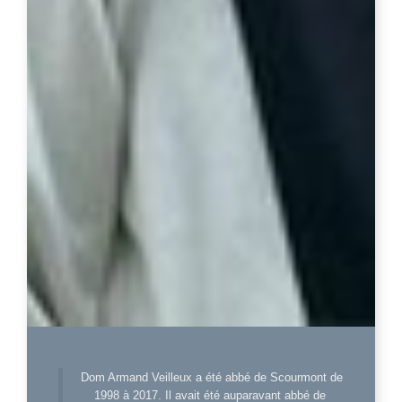
Dom Armand Veilleux a été abbé de Scourmont de
1998 à 2017. Il avait été auparavant abbé de