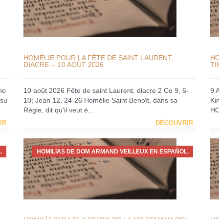
HOMÉLIE POUR LA FÊTE DE SAINT LAURENT,
HO
DIACRE -- 10 AOÛT 2026
TI
no
10 août 2026 Fête de saint Laurent, diacre 2 Co 9, 6-
9 
 su
10; Jean 12, 24-26 Homélie Saint Benoît, dans sa
Ki
Règle, dit qu'il veut é...
HO
IR
DÉCOUVRIR
.
HOMILÍAS DE DOM ARMAND VEILLEUX EN ESPAÑOL.