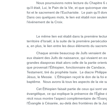
Nous poursuivons notre lecture du Chapitre 6 de sa
qu'il était, Lui, le Pain de la Vie, et que quiconque vien
foi et le sacrement de l'Eucharistie. Le pain qu'Il donn
Dans ces quelques mots, le lien est établi non seulem
l'événement de la Croix.
Le même lien est établi dans la première lecture, 
territoire d'Israël, à la suite de la première persécut
a, en plus, le lien entre les deux éléments du sacreme
Chaque année beaucoup de Juifs venaient de la di
eux étaient des Juifs de naissance, qui vivaient en ex
grandes diasporas était alors celle de la partie orienta
que provenait l'Éthiopien, fonctionnaire de Candace, re
Testament, tiré du prophète Isaïe. Le diacre Philippe 
Jésus, le Messie. L'Éthiopien reçoit le don de la foi
baptême. Nous avons là tous les aspects de la vie sa
Cet Éthiopien faisait partie de ceux qui sont venu
évangélique, ce qui explique la présence de l’Église 
récit nous montre l'aspect complémentaire de l'Évangé
l'Évangile à Césarée, au-delà des frontières de la Ju