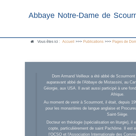
Abbaye Notre-Dame de Scour
Vous êtes ici :
Accueil
>>>
Publications
>>>
Pages de Dom
Dom Armand Veilleux a été abbé de Scourmont d
auparavant abbé de l'Abbaye de Mistassini, au Cana
Géorgie, aux USA. Il avait aussi participé à une fo
Afrique.
Au moment de venir à Scourmont, il était, depuis 19
pour les monastères de langue anglaise et Procureu
Saint-Siège.
Docteur en théologie (spécialisation en liturgie), i
copte, particulièrement de saint Pachôme. Il est en
l’OCSO et l'Association Internationale des Comm