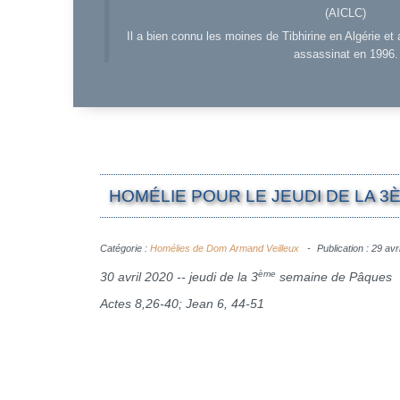
(AICLC)
Il a bien connu les moines de Tibhirine en Algérie et 
assassinat en 1996.
HOMÉLIE POUR LE JEUDI DE LA 3
Catégorie :
Homélies de Dom Armand Veilleux
Publication : 29 avr
ème
30 avril 2020 -- jeudi de la 3
semaine de Pâques
Actes 8,26-40; Jean 6, 44-51