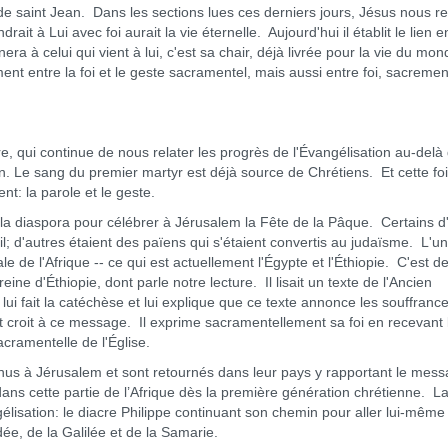
int Jean. Dans les sections lues ces derniers jours, Jésus nous red
drait à Lui avec foi aurait la vie éternelle. Aujourd'hui il établit le lien e
era à celui qui vient à lui, c'est sa chair, déjà livrée pour la vie du mo
ent entre la foi et le geste sacramentel, mais aussi entre foi, sacremen
qui continue de nous relater les progrès de l'Évangélisation au-delà
ion. Le sang du premier martyr est déjà source de Chrétiens. Et cette fois
nt: la parole et le geste.
aspora pour célébrer à Jérusalem la Fête de la Pâque. Certains d'
il; d'autres étaient des païens qui s'étaient convertis au judaïsme. L'u
le de l'Afrique -- ce qui est actuellement l'Égypte et l'Éthiopie. C'est de
ine d'Éthiopie, dont parle notre lecture. Il lisait un texte de l'Ancien
lui fait la catéchèse et lui explique que ce texte annonce les souffranc
 et croit à ce message. Il exprime sacramentellement sa foi en recevant 
cramentelle de l'Église.
s à Jérusalem et sont retournés dans leur pays y rapportant le mes
dans cette partie de l’Afrique dès la première génération chrétienne. La
lisation: le diacre Philippe continuant son chemin pour aller lui-même
dée, de la Galilée et de la Samarie.