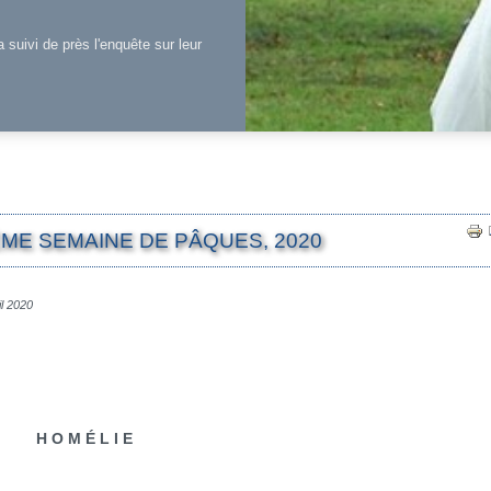
a suivi de près l'enquête sur leur
ÈME SEMAINE DE PÂQUES, 2020
il 2020
H O M É L I E