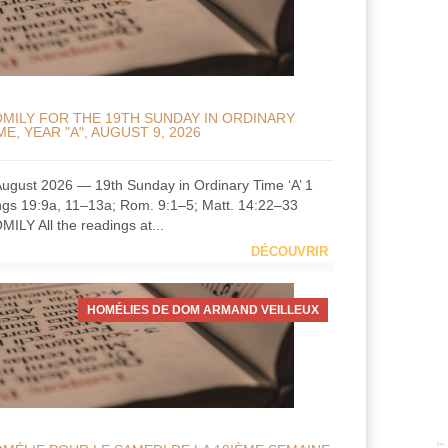
MILY FOR THE 19TH SUNDAY IN ORDINARY
ME, YEAR "A", AUGUST 9, 2026
August 2026 — 19th Sunday in Ordinary Time ‘A’ 1
ngs 19:9a, 11–13a; Rom. 9:1–5; Matt. 14:22–33
MILY All the readings at...
DÉCOUVRIR
HOMÉLIES DE DOM ARMAND VEILLEUX