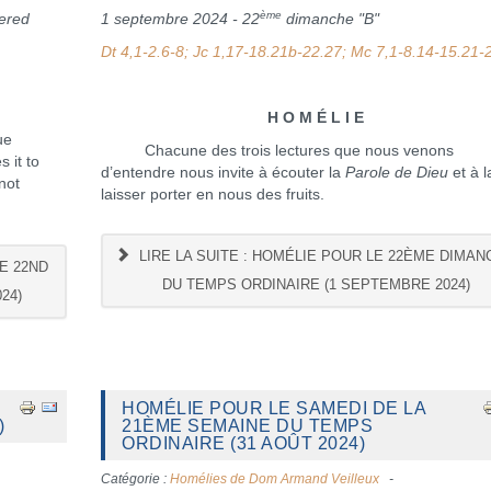
ème
ered
1 septembre 2024 - 22
dimanche "B"
Dt 4,1-2.6-8; Jc 1,17-18.21b-22.27; Mc 7,1-8.14-15.21-
H O M É L I E
ue
Chacune des trois lectures que nous venons
 it to
d’entendre nous invite à écouter la
Parole de Dieu
et à l
not
laisser porter en nous des fruits.
LIRE LA SUITE : HOMÉLIE POUR LE 22ÈME DIMAN
E 22ND
DU TEMPS ORDINAIRE (1 SEPTEMBRE 2024)
24)
HOMÉLIE POUR LE SAMEDI DE LA
)
21ÈME SEMAINE DU TEMPS
ORDINAIRE (31 AOÛT 2024)
Catégorie :
Homélies de Dom Armand Veilleux