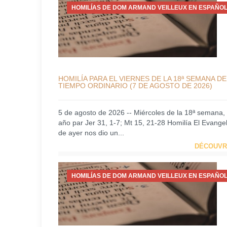
HOMILÍAS DE DOM ARMAND VEILLEUX EN ESPAÑOL
HOMILÍA PARA EL VIERNES DE LA 18ª SEMANA DE
TIEMPO ORDINARIO (7 DE AGOSTO DE 2026)
5 de agosto de 2026 -- Miércoles de la 18ª semana,
año par Jer 31, 1-7; Mt 15, 21-28 Homilía El Evangel
de ayer nos dio un...
DÉCOUVR
HOMILÍAS DE DOM ARMAND VEILLEUX EN ESPAÑOL