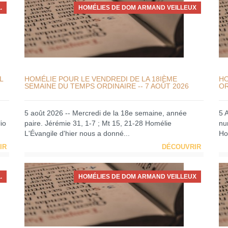
.
HOMÉLIES DE DOM ARMAND VEILLEUX
L
HOMÉLIE POUR LE VENDREDI DE LA 18IÈME
HO
SEMAINE DU TEMPS ORDINAIRE -- 7 AOÛT 2026
OR
5 août 2026 -- Mercredi de la 18e semaine, année
5 
io
paire. Jérémie 31, 1-7 ; Mt 15, 21-28 Homélie
nu
L'Évangile d'hier nous a donné...
Ho
IR
DÉCOUVRIR
.
HOMÉLIES DE DOM ARMAND VEILLEUX