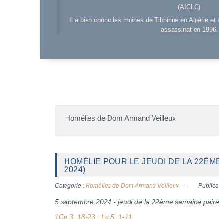
(AICLC)
Il a bien connu les moines de Tibhirine en Algérie et 
assassinat en 1996.
Homélies de Dom Armand Veilleux
HOMÉLIE POUR LE JEUDI DE LA 22È
2024)
Catégorie :
Homélies de Dom Armand Veilleux
Publica
5 septembre 2024 - jeudi de la 22ème semaine paire
1Co 3, 18-23 ; Lc 5, 1-11