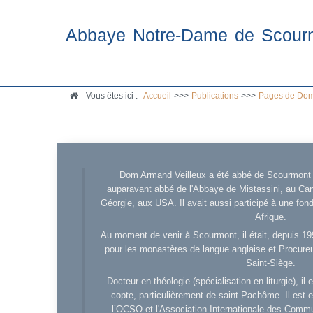
Abbaye Notre-Dame de Scour
Vous êtes ici :
Accueil
>>>
Publications
>>>
Pages de Dom
Dom Armand Veilleux a été abbé de Scourmont d
auparavant abbé de l'Abbaye de Mistassini, au Cana
Géorgie, aux USA. Il avait aussi participé à une fo
Afrique.
Au moment de venir à Scourmont, il était, depuis 19
pour les monastères de langue anglaise et Procureu
Saint-Siège.
Docteur en théologie (spécialisation en liturgie), i
copte, particulièrement de saint Pachôme. Il est en
l’OCSO et l'Association Internationale des Comm