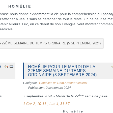
H O M É L I E
 phrase nous donne évidemment la clé pour la compréhension du passa
'attacher à Jésus sans se détacher de tout le reste. On ne peut se met
etenir ailleurs. Luc, en ce début de son Évangile, veut montrer comment
 radicale.
LA 22ÈME SEMAINE DU TEMPS ORDINAIRE (5 SEPTEMBRE 2024)
D
HOMÉLIE POUR LE MARDI DE LA
22ÈME SEMAINE DU TEMPS
ORDINAIRE (3 SEPTEMBRE 2024)
Catégorie :
Homélies de Dom Armand Veilleux
Publication : 2 septembre 2024
ème
ek
3 septembre 2024 - Mardi de la 22
semaine paire
1 Cor 2, 10-16 ; Luc 4, 31-37
H o m é l i e