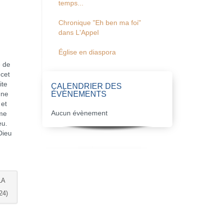
temps...
Chronique "Eh ben ma foi"
dans L'Appel
Église en diaspora
 de
 cet
ite
CALENDRIER DES
ÉVÈNEMENTS
 ne
 et
Aucun évènement
mme
eu.
Dieu
LA
24)