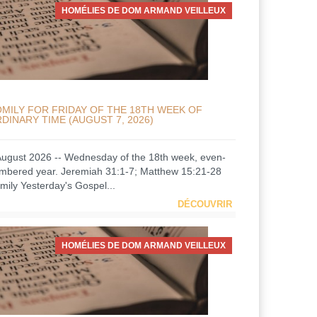
HOMÉLIES DE DOM ARMAND VEILLEUX
MILY FOR FRIDAY OF THE 18TH WEEK OF
DINARY TIME (AUGUST 7, 2026)
August 2026 -- Wednesday of the 18th week, even-
mbered year. Jeremiah 31:1-7; Matthew 15:21-28
mily Yesterday's Gospel...
DÉCOUVRIR
HOMÉLIES DE DOM ARMAND VEILLEUX