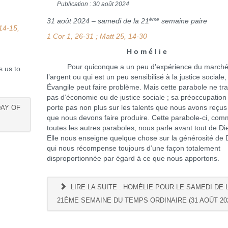
Publication : 30 août 2024
ème
31 août 2024 – samedi de la 21
semaine paire
14-15,
1 Cor 1, 26-31 ; Matt 25, 14-30
H o m é l i e
Pour quiconque a un peu d’expérience du marché
s us to
l’argent ou qui est un peu sensibilisé à la justice sociale,
Évangile peut faire problème. Mais cette parabole ne tra
pas d’économie ou de justice sociale ; sa préoccupation
DAY OF
porte pas non plus sur les talents que nous avons reçus
que nous devons faire produire. Cette parabole-ci, co
toutes les autres paraboles, nous parle avant tout de Di
Elle nous enseigne quelque chose sur la générosité de 
qui nous récompense toujours d’une façon totalement
disproportionnée par égard à ce que nous apportons.
LIRE LA SUITE : HOMÉLIE POUR LE SAMEDI DE 
21ÈME SEMAINE DU TEMPS ORDINAIRE (31 AOÛT 20