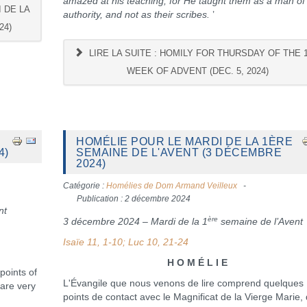
amazed at his teaching; for He taught them as a man of
 DE LA
authority, and not as their scribes.
’
24)
LIRE LA SUITE : HOMILY FOR THURSDAY OF THE 
WEEK OF ADVENT (DEC. 5, 2024)
HOMÉLIE POUR LE MARDI DE LA 1ÈRE
4)
SEMAINE DE L'AVENT (3 DÉCEMBRE
2024)
Catégorie :
Homélies de Dom Armand Veilleux
Publication : 2 décembre 2024
nt
ère
3 décembre 2024 – Mardi de la 1
semaine de l’Avent
Isaïe 11, 1-10; Luc 10, 21-24
H O M É L I E
points of
L'Évangile que nous venons de lire comprend quelques
 are very
points de contact avec le Magnificat de la Vierge Marie, 