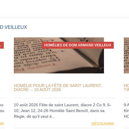
D VEILLEUX
.
HOMÉLIES DE DOM ARMAND VEILLEUX
HOMÉLIE POUR LA FÊTE DE SAINT LAURENT,
HO
DIACRE -- 10 AOÛT 2026
TI
no
10 août 2026 Fête de saint Laurent, diacre 2 Co 9, 6-
9 
 su
10; Jean 12, 24-26 Homélie Saint Benoît, dans sa
Ki
Règle, dit qu'il veut é...
HO
IR
DÉCOUVRIR