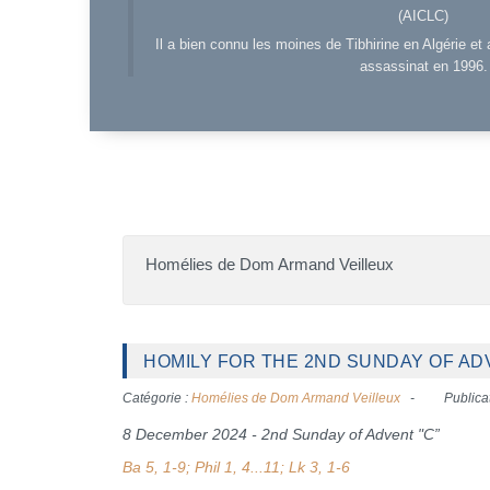
(AICLC)
Il a bien connu les moines de Tibhirine en Algérie et 
assassinat en 1996.
Homélies de Dom Armand Veilleux
HOMILY FOR THE 2ND SUNDAY OF ADVE
Catégorie :
Homélies de Dom Armand Veilleux
Publica
8 December 2024 - 2nd Sunday of Advent "C”
Ba 5, 1-9; Phil 1, 4...11; Lk 3, 1-6