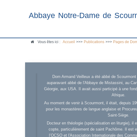
Abbaye Notre-Dame de Scour
Vous êtes ici :
Accueil
>>>
Publications
>>>
Pages de Dom
Dom Armand Veilleux a été abbé de Scourmont d
auparavant abbé de l'Abbaye de Mistassini, au Cana
Géorgie, aux USA. Il avait aussi participé à une fo
Afrique.
Au moment de venir à Scourmont, il était, depuis 19
pour les monastères de langue anglaise et Procureu
Saint-Siège.
Docteur en théologie (spécialisation en liturgie), i
copte, particulièrement de saint Pachôme. Il est en
l’OCSO et l'Association Internationale des Comm