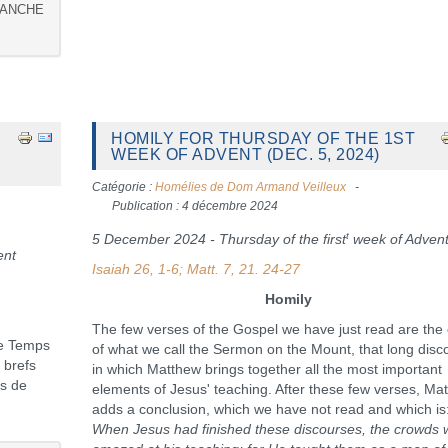
MANCHE
HOMILY FOR THURSDAY OF THE 1ST
WEEK OF ADVENT (DEC. 5, 2024)
Catégorie :
Homélies de Dom Armand Veilleux
Publication : 4 décembre 2024
t
5 December 2024 - Thursday of the first
week of Adven
ent
Isaiah 26, 1-6; Matt. 7, 21. 24-27
Homily
The few verses of the Gospel we have just read are the
 ce Temps
of what we call the Sermon on the Mount, that long disc
 brefs
in which Matthew brings together all the most important
ts de
elements of Jesus' teaching. After these few verses, Ma
adds a conclusion, which we have not read and which is:
When Jesus had finished these discourses, the crowds 