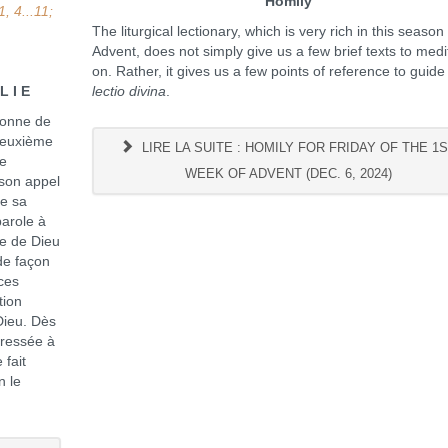
Homily
1, 4...11;
The liturgical lectionary, which is very rich in this season
Advent, does not simply give us a few brief texts to medi
on. Rather, it gives us a few points of reference to guide
L I E
lectio divina
.
nne de
 deuxième
LIRE LA SUITE : HOMILY FOR FRIDAY OF THE 1
de
WEEK OF ADVENT (DEC. 6, 2024)
son appel
de sa
parole à
le de Dieu
 de façon
 ces
tion
Dieu. Dès
dressée à
 fait
n le