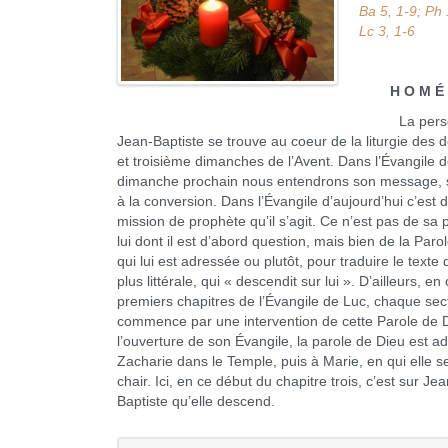
Ba 5, 1-9; Ph 
Lc 3, 1-6
H O M É 
La perso
Jean-Baptiste se trouve au coeur de la liturgie des
et troisième dimanches de l’Avent. Dans l’Évangile 
dimanche prochain nous entendrons son message, 
à la conversion. Dans l’Évangile d’aujourd’hui c’est 
mission de prophète qu’il s’agit. Ce n’est pas de sa 
lui dont il est d’abord question, mais bien de la Paro
qui lui est adressée ou plutôt, pour traduire le texte
plus littérale, qui « descendit sur lui ». D’ailleurs, en
premiers chapitres de l’Évangile de Luc, chaque sec
commence par une intervention de cette Parole de 
l’ouverture de son Évangile, la parole de Dieu est a
Zacharie dans le Temple, puis à Marie, en qui elle se
chair. Ici, en ce début du chapitre trois, c’est sur Jea
Baptiste qu’elle descend.