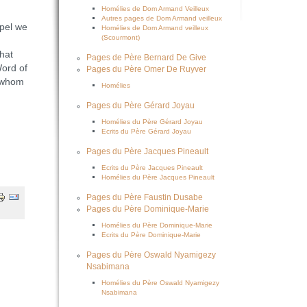
Homélies de Dom Armand Veilleux
Autres pages de Dom Armand veilleux
spel we
Homélies de Dom Armand veilleux
(Scourmont)
n
that
Pages de Père Bernard De Give
Word of
Pages du Père Omer De Ruyver
n whom
Homélies
Pages du Père Gérard Joyau
Homélies du Père Gérard Joyau
Ecrits du Père Gérard Joyau
Pages du Père Jacques Pineault
Ecrits du Père Jacques Pineault
Homélies du Père Jacques Pineault
Pages du Père Faustin Dusabe
Pages du Père Dominique-Marie
Homélies du Père Dominique-Marie
Ecrits du Père Dominique-Marie
Pages du Père Oswald Nyamigezy
Nsabimana
Homélies du Père Oswald Nyamigezy
Nsabimana