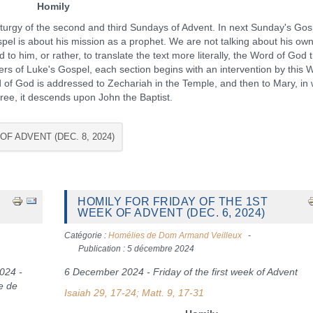
Homily
 liturgy of the second and third Sundays of Advent. In next Sunday's Go
pel is about his mission as a prophet. We are not talking about his ow
o him, or rather, to translate the text more literally, the Word of God 
rs of Luke's Gospel, each section begins with an intervention by this 
 of God is addressed to Zechariah in the Temple, and then to Mary, i
hree, it descends upon John the Baptist.
OF ADVENT (DEC. 8, 2024)
HOMILY FOR FRIDAY OF THE 1ST
WEEK OF ADVENT (DEC. 6, 2024)
Catégorie :
Homélies de Dom Armand Veilleux
Publication : 5 décembre 2024
024 -
6 December 2024 - Friday of the first week of Advent
e de
Isaiah 29, 17-24; Matt. 9, 17-31