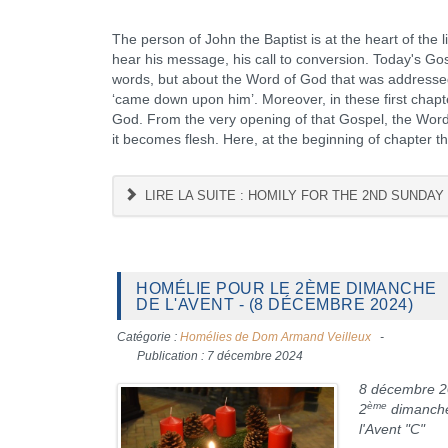
The person of John the Baptist is at the heart of the
hear his message, his call to conversion. Today's Gos
words, but about the Word of God that was addressed t
‘came down upon him’. Moreover, in these first chapte
God. From the very opening of that Gospel, the Word
it becomes flesh. Here, at the beginning of chapter t
LIRE LA SUITE : HOMILY FOR THE 2ND SUNDAY 
HOMÉLIE POUR LE 2ÈME DIMANCHE
DE L'AVENT - (8 DÉCEMBRE 2024)
Catégorie :
Homélies de Dom Armand Veilleux
Publication : 7 décembre 2024
8 décembre 2
ème
2
dimanch
l'Avent "C"