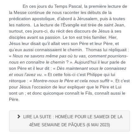
En ces jours du Temps Pascal, la première lecture de
la Messe continue de nous raconter les débuts de la
prédication apostolique, d’abord à Jérusalem, puis à toutes
les nations. La lecture de l’Évangile est tirée de saint Jean,
surtout, ces jours-ci, du récit des discours de Jésus à ses
disciples avant sa passion. Le ton est très familier. Hier,
Jésus leur disait qu’il allait vers son Père et leur Père, et
qu’eux aussi connaissaient le chemin. Thomas lui répliquait :
«
Nous ne savons même pas où tu vas, comment pourrions-
nous en connaître le chemin
? ». Aujourd’hui il leur parle de
son Père et il leur dit : «
Dès maintenant vous le connaissez
et vous l’avez vu
. » Et cette fois-ci c’est Philippe qui lui
rétorque : «
Montre-nous le Père et cela nous suffit
». Et c’est
pour Jésus l’occasion de leur expliquer que le Père et Lui
sont un ; et donc quiconque connaît le Fils, connaît aussi le
Père.
LIRE LA SUITE : HOMÉLIE POUR LE SAMEDI DE LA
4ÈME SEMAINE DE PÂQUES (6 MAI 2023)