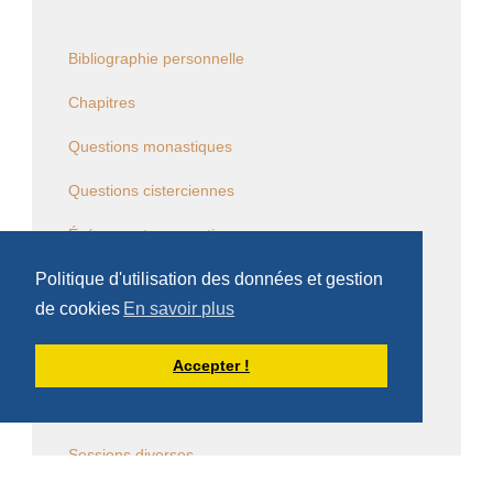
Bibliographie personnelle
Chapitres
Questions monastiques
Questions cisterciennes
Événements monastiques
Politique d'utilisation des données et gestion
Écrits et conférences d'intérêt général
de cookies
En savoir plus
Vie religieuse en général
Accepter !
Commentaire de la Règle de saint Benoît
Commentaire des Constitutions de l'Ordre
Sessions diverses