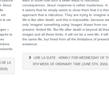
 croyance
want to show how such a belief leads to ridiculous
de Jésus
consequences. Jesus' response is rather mysterious. In 
lle
it seems that he simply wants to show them that it is thei
 est
approach that is ridiculous. They are trying to ‘imagine’ 
t la vie
life is like after death; and this is impossible, because w
t
only ‘imagine’ something using ‘images’ drawn from our
ages »
present, limited life. But life after death is beyond all the
 après la
images and all these limits. It will not be a new life; it will
ces
the same life, but freed from all the limitations of presen
la même
existence.
 présente.
LIRE LA SUITE : HOMILY FOR WEDNESDAY OF T
 DE LA
9TH WEEK OF ORDINARY TIME (JUNE 5TH, 2024)
2024)