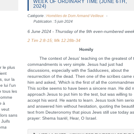
WEEK OF ORDINARY TIME (JUNE 6TH,
2024)
Catégorie :
Homélies de Dom Armand Veilleux
Publication : 5 juin 2024
6 June 2024 - Thursday of the 9th even-numbered wee
2 Tim 2:8-15; Mk 12:28b-34
Homily
The context of Jesus' teaching on the greatest of 
commandments is very simple. Jesus had just had
le plus
discussions, especially with the Sadducees, about the
ient
resurrection of the dead. Then one of the scribes came 
, sur la
him and asked, ‘Which is the first of all the commandme
 lui l'un
This scribe seems to have been a sincere man. He did n
e tous les
approach Jesus to put him to the test, but was willing to
 homme
accept his word. He wants to learn. Jesus took him serio
e à
and answered him without hesitation, quoting the beautif
l veut
text from Deuteronomy that pious Jews still use today a
alors sans
prayer: Shema Isarël, Hear, O Israel.
 Juifs
ema