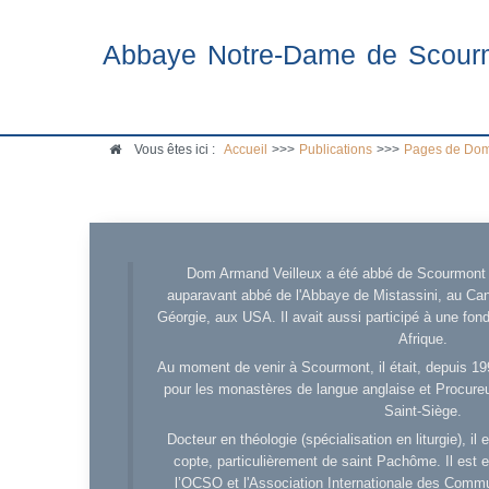
Abbaye Notre-Dame de Scour
Vous êtes ici :
Accueil
>>>
Publications
>>>
Pages de Dom
Dom Armand Veilleux a été abbé de Scourmont d
auparavant abbé de l'Abbaye de Mistassini, au Cana
Géorgie, aux USA. Il avait aussi participé à une fo
Afrique.
Au moment de venir à Scourmont, il était, depuis 19
pour les monastères de langue anglaise et Procureu
Saint-Siège.
Docteur en théologie (spécialisation en liturgie), i
copte, particulièrement de saint Pachôme. Il est en
l’OCSO et l'Association Internationale des Comm