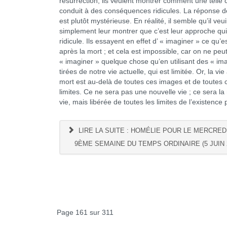
résurrection, ils veulent montrer comment une telle
conduit à des conséquences ridicules. La réponse 
est plutôt mystérieuse. En réalité, il semble qu’il veui
simplement leur montrer que c’est leur approche qui
ridicule. Ils essayent en effet d’ « imaginer » ce qu’es
après la mort ; et cela est impossible, car on ne peu
« imaginer » quelque chose qu’en utilisant des « im
tirées de notre vie actuelle, qui est limitée. Or, la vie
mort est au-delà de toutes ces images et de toutes 
limites. Ce ne sera pas une nouvelle vie ; ce sera 
vie, mais libérée de toutes les limites de l’existence
LIRE LA SUITE : HOMÉLIE POUR LE MERCREDI
9ÈME SEMAINE DU TEMPS ORDINAIRE (5 JUIN 
Page 161 sur 311