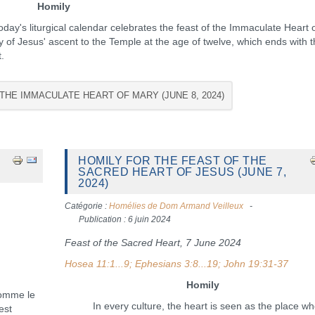
Homily
's liturgical calendar celebrates the feast of the Immaculate Heart 
ry of Jesus' ascent to the Temple at the age of twelve, which ends with 
.
THE IMMACULATE HEART OF MARY (JUNE 8, 2024)
HOMILY FOR THE FEAST OF THE
SACRED HEART OF JESUS (JUNE 7,
2024)
Catégorie :
Homélies de Dom Armand Veilleux
Publication : 6 juin 2024
Feast of the Sacred Heart, 7 June 2024
Hosea 11:1...9; Ephesians 3:8...19; John 19:31-37
Homily
omme le
In every culture, the heart is seen as the place wh
est