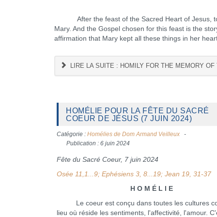
After the feast of the Sacred Heart of Jesus, today
Mary. And the Gospel chosen for this feast is the sto
affirmation that Mary kept all these things in her heart
LIRE LA SUITE : HOMILY FOR THE MEMORY OF 
HOMÉLIE POUR LA FÊTE DU SACRÉ
COEUR DE JÉSUS (7 JUIN 2024)
Catégorie :
Homélies de Dom Armand Veilleux
Publication : 6 juin 2024
Fête du Sacré Coeur, 7 juin 2024
Osée 11,1...9; Ephésiens 3, 8...19; Jean 19, 31-37
H O M É L I E
Le coeur est conçu dans toutes les cultures c
lieu où réside les sentiments, l'affectivité, l'amour. C'