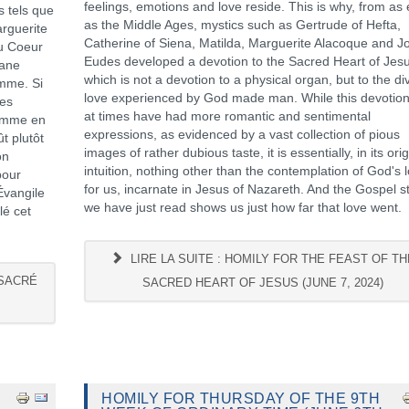
feelings, emotions and love reside. This is why, from as 
s tels que
as the Middle Ages, mystics such as Gertrude of Hefta,
arguerite
Catherine of Siena, Matilda, Marguerite Alacoque and J
u Coeur
Eudes developed a devotion to the Sacred Heart of Jesu
gane
which is not a devotion to a physical organ, but to the di
omme. Si
love experienced by God made man. While this devotio
des
at times have had more romantic and sentimental
comme en
expressions, as evidenced by a vast collection of pious
t plutôt
images of rather dubious taste, it is essentially, in its orig
on
intuition, nothing other than the contemplation of God's 
pour
for us, incarnate in Jesus of Nazareth. And the Gospel s
Évangile
we have just read shows us just how far that love went.
lé cet
LIRE LA SUITE : HOMILY FOR THE FEAST OF TH
 SACRÉ
SACRED HEART OF JESUS (JUNE 7, 2024)
HOMILY FOR THURSDAY OF THE 9TH