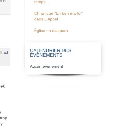
9TH
temps...
Chronique "Eh ben ma foi"
dans L'Appel
Église en diaspora
CALENDRIER DES
ÉVÈNEMENTS
Aucun évènement
eek
n
trap
ey