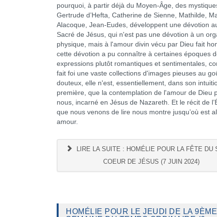
pourquoi, à partir déjà du Moyen-Âge, des mystique
Gertrude d’Hefta, Catherine de Sienne, Mathilde, M
Alacoque, Jean-Eudes, développent une dévotion a
Sacré de Jésus, qui n'est pas une dévotion à un or
physique, mais à l'amour divin vécu par Dieu fait h
cette dévotion a pu connaître à certaines époques 
expressions plutôt romantiques et sentimentales, 
fait foi une vaste collections d'images pieuses au goû
douteux, elle n'est, essentiellement, dans son intuiti
première, que la contemplation de l'amour de Dieu 
nous, incarné en Jésus de Nazareth. Et le récit de l’
que nous venons de lire nous montre jusqu’où est al
amour.
LIRE LA SUITE : HOMÉLIE POUR LA FÊTE DU
COEUR DE JÉSUS (7 JUIN 2024)
HOMÉLIE POUR LE JEUDI DE LA 9ÈME