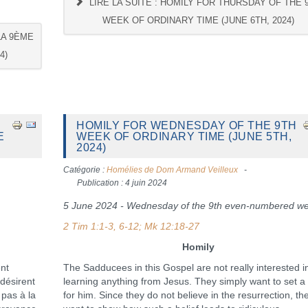
LIRE LA SUITE : HOMILY FOR THURSDAY OF THE 
WEEK OF ORDINARY TIME (JUNE 6TH, 2024)
LA 9ÈME
4)
HOMILY FOR WEDNESDAY OF THE 9TH
E
WEEK OF ORDINARY TIME (JUNE 5TH,
2024)
Catégorie :
Homélies de Dom Armand Veilleux
Publication : 4 juin 2024
5 June 2024 - Wednesday of the 9th even-numbered w
2 Tim 1:1-3, 6-12; Mk 12:18-27
Homily
nt
The Sadducees in this Gospel are not really interested i
désirent
learning anything from Jesus. They simply want to set a 
 pas à la
for him. Since they do not believe in the resurrection, th