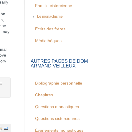
early
Famille cistercienne
ohn
Le monachisme
s,
vine
Ecrits des frères
n may
Médiathèques
inal
love
AUTRES PAGES DE DOM
tory
ARMAND VEILLEUX
Bibliographie personnelle
E
Chapitres
Questions monastiques
Questions cisterciennes
Événements monastiques