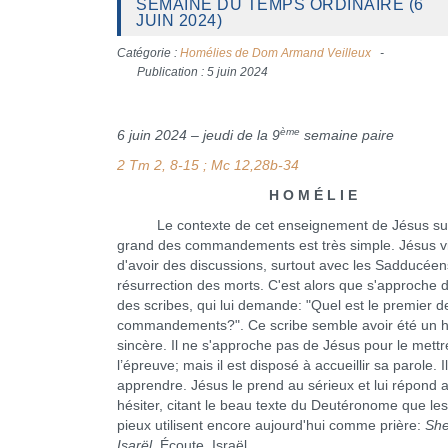
SEMAINE DU TEMPS ORDINAIRE (6
JUIN 2024)
Catégorie :
Homélies de Dom Armand Veilleux
Publication : 5 juin 2024
ème
6 juin 2024 – jeudi de la 9
semaine paire
2 Tm 2, 8-15 ; Mc 12,28b-34
H O M É L I E
Le contexte de cet enseignement de Jésus sur 
grand des commandements est très simple. Jésus v
d'avoir des discussions, surtout avec les Sadducéens
résurrection des morts. C'est alors que s'approche de
des scribes, qui lui demande: "Quel est le premier d
commandements?". Ce scribe semble avoir été un
sincère. Il ne s'approche pas de Jésus pour le mettr
l’épreuve; mais il est disposé à accueillir sa parole. I
apprendre. Jésus le prend au sérieux et lui répond 
hésiter, citant le beau texte du Deutéronome que les
pieux utilisent encore aujourd'hui comme prière:
Sh
Isarël
, Écoute, Israël.