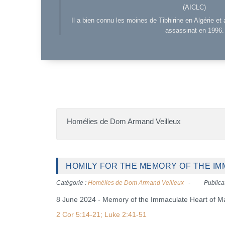
(AICLC)
Il a bien connu les moines de Tibhirine en Algérie et 
assassinat en 1996.
Homélies de Dom Armand Veilleux
HOMILY FOR THE MEMORY OF THE IMM
Catégorie :
Homélies de Dom Armand Veilleux
Publicat
8 June 2024 - Memory of the Immaculate Heart of M
2 Cor 5:14-21; Luke 2:41-51