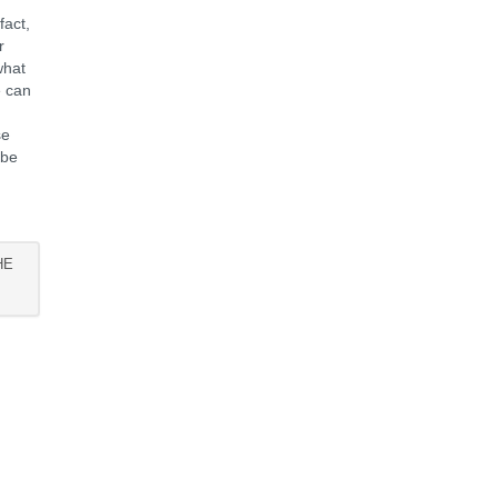
fact,
r
what
e can
se
 be
t
HE