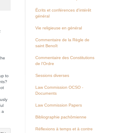
Écrits et conférences d'intérêt
général
Vie religieuse en général
k
Commentaire de la Règle de
saint Benoît
Commentaire des Constitutions
the
de l'Ordre
Sessions diverses
up to
nts?
Law Commission OCSO -
ot
Documents
usly
Law Commission Papers
ul
s a
Bibliographie pachômienne
Réflexions à temps et à contre