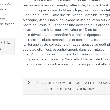
Le coeur est conçu dans toutes les cultures comm
today's
lieu où réside les sentiments, l'affectivité, l'amour. C'est
ulate
pourquoi, à partir déjà du Moyen-Âge, des mystiques te
s the
Gertrude d’Hefta, Catherine de Sienne, Mathilde, Margu
elve,
Alacoque, Jean-Eudes, développent une dévotion au C
ese things
Sacré de Jésus, qui n'est pas une dévotion à un organe
physique, mais à l'amour divin vécu par Dieu fait homme
cette dévotion a pu connaître à certaines époques des
expressions plutôt romantiques et sentimentales, comm
OF THE
fait foi une vaste collections d'images pieuses au goût pl
4)
douteux, elle n'est, essentiellement, dans son intuition
première, que la contemplation de l'amour de Dieu pour
nous, incarné en Jésus de Nazareth. Et le récit de l’Évan
que nous venons de lire nous montre jusqu’où est allé c
amour.
LIRE LA SUITE : HOMÉLIE POUR LA FÊTE DU SA
COEUR DE JÉSUS (7 JUIN 2024)