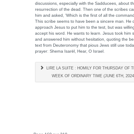
discussions, especially with the Sadducees, about t
resurrection of the dead. Then one of the scribes c
him and asked, ‘Which is the first of all the comma
This scribe seems to have been a sincere man. He d
approach Jesus to put him to the test, but was willin
accept his word. He wants to learn. Jesus took him s
and answered him without hesitation, quoting the bea
text from Deuteronomy that pious Jews still use toda
prayer: Shema Isarël, Hear, O Israel.
LIRE LA SUITE : HOMILY FOR THURSDAY OF T
WEEK OF ORDINARY TIME (JUNE 6TH, 2024