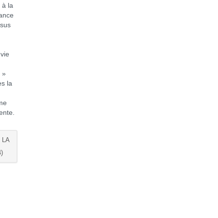
 à la
yance
ésus
 vie
 »
ès la
ême
ente.
 LA
)