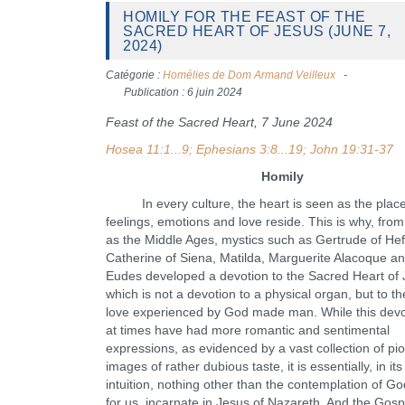
HOMILY FOR THE FEAST OF THE
SACRED HEART OF JESUS (JUNE 7,
2024)
Catégorie :
Homélies de Dom Armand Veilleux
Publication : 6 juin 2024
Feast of the Sacred Heart, 7 June 2024
Hosea 11:1...9; Ephesians 3:8...19; John 19:31-37
Homily
In every culture, the heart is seen as the plac
feelings, emotions and love reside. This is why, from
as the Middle Ages, mystics such as Gertrude of Hef
Catherine of Siena, Matilda, Marguerite Alacoque a
Eudes developed a devotion to the Sacred Heart of 
which is not a devotion to a physical organ, but to th
love experienced by God made man. While this dev
at times have had more romantic and sentimental
expressions, as evidenced by a vast collection of pi
images of rather dubious taste, it is essentially, in its
intuition, nothing other than the contemplation of Go
for us, incarnate in Jesus of Nazareth. And the Gosp