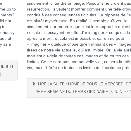
he
simplement lui tendre un piège. Puisqu’ils ne croient pas
ame up to
résurrection, ils veulent montrer comment une telle cro
ndments?
conduit à des conséquences ridicules. La réponse de J
id not
est plutôt mystérieuse. En réalité, il semble qu’il veuille
g to
simplement leur montrer que c’est leur approche qui est
eriously
ridicule. Ils essayent en effet d’ « imaginer » ce qu’est la
utiful
après la mort ; et cela est impossible, car on ne peut
y as a
« imaginer » quelque chose qu’en utilisant des « images
tirées de notre vie actuelle, qui est limitée. Or, la vie apr
mort est au-delà de toutes ces images et de toutes ces
limites. Ce ne sera pas une nouvelle vie ; ce sera la m
HE 9TH
vie, mais libérée de toutes les limites de l’existence prés
)
LIRE LA SUITE : HOMÉLIE POUR LE MERCREDI DE
9ÈME SEMAINE DU TEMPS ORDINAIRE (5 JUIN 2024