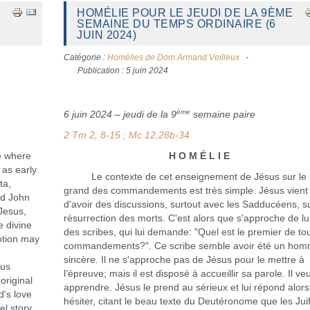
HOMÉLIE POUR LE JEUDI DE LA 9ÈME
SEMAINE DU TEMPS ORDINAIRE (6
JUIN 2024)
Catégorie :
Homélies de Dom Armand Veilleux
Publication : 5 juin 2024
ème
6 juin 2024 – jeudi de la 9
semaine paire
2 Tm 2, 8-15 ; Mc 12,28b-34
e where
H O M É L I E
 as early
Le contexte de cet enseignement de Jésus sur le 
ta,
grand des commandements est très simple. Jésus vient
nd John
d'avoir des discussions, surtout avec les Sadducéens, su
Jesus,
résurrection des morts. C'est alors que s'approche de lui
e divine
des scribes, qui lui demande: "Quel est le premier de to
otion may
commandements?". Ce scribe semble avoir été un ho
sincère. Il ne s'approche pas de Jésus pour le mettre à
ous
l’épreuve; mais il est disposé à accueillir sa parole. Il ve
 original
apprendre. Jésus le prend au sérieux et lui répond alor
d's love
hésiter, citant le beau texte du Deutéronome que les Jui
el story