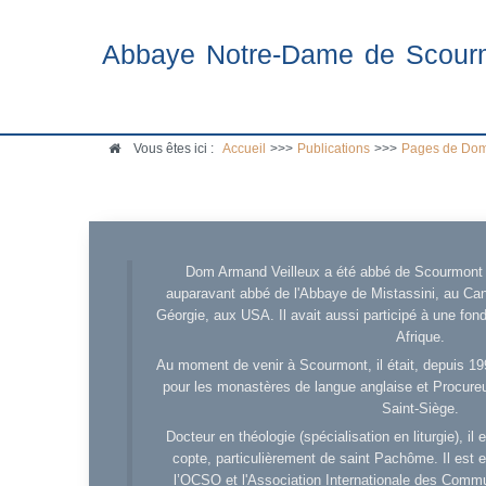
Abbaye Notre-Dame de Scour
Vous êtes ici :
Accueil
>>>
Publications
>>>
Pages de Dom
Dom Armand Veilleux a été abbé de Scourmont d
auparavant abbé de l'Abbaye de Mistassini, au Cana
Géorgie, aux USA. Il avait aussi participé à une fo
Afrique.
Au moment de venir à Scourmont, il était, depuis 19
pour les monastères de langue anglaise et Procureu
Saint-Siège.
Docteur en théologie (spécialisation en liturgie), i
copte, particulièrement de saint Pachôme. Il est en
l’OCSO et l'Association Internationale des Comm