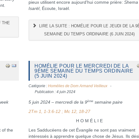
pieux utilisent encore aujourd'hui comme prière:
Shema
nt.
Isarël
, Écoute, Israël.
F THE
LIRE LA SUITE : HOMÉLIE POUR LE JEUDI DE LA 
SEMAINE DU TEMPS ORDINAIRE (6 JUIN 2024)
HOMÉLIE POUR LE MERCREDI DE LA
,
9ÈME SEMAINE DU TEMPS ORDINAIRE
(5 JUIN 2024)
Catégorie :
Homélies de Dom Armand Veilleux
Publication : 4 juin 2024
ème
week
5 juin 2024 – mercredi de la 9
semaine paire
2Tm 1, 1-3.6-12 ; Mc 12, 18-27
H O M É L I E
of the
Les Sadducéens de cet Évangile ne sont pas vraiment
intéressés à apprendre quelque chose de Jésus. Ils dés