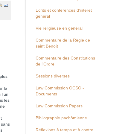
Écrits et conférences d'intérêt
général
Vie religieuse en général
Commentaire de la Règle de
saint Benoît
Commentaire des Constitutions
de l'Ordre
Sessions diverses
plus
Law Commission OCSO -
r la
Documents
 l'un
us les
Law Commission Papers
mme
Bibliographie pachômienne
ut
s sans
Réflexions à temps et à contre
fs