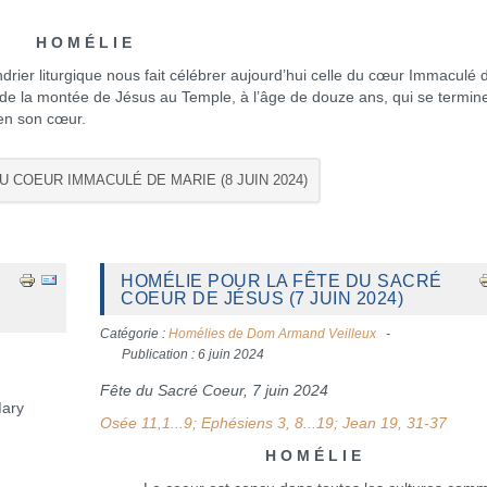
H O M É L I E
r liturgique nous fait célébrer aujourd’hui celle du cœur Immaculé 
cit de la montée de Jésus au Temple, à l’âge de douze ans, qui se termin
 en son cœur.
U COEUR IMMACULÉ DE MARIE (8 JUIN 2024)
HOMÉLIE POUR LA FÊTE DU SACRÉ
COEUR DE JÉSUS (7 JUIN 2024)
Catégorie :
Homélies de Dom Armand Veilleux
Publication : 6 juin 2024
Fête du Sacré Coeur, 7 juin 2024
Mary
Osée 11,1...9; Ephésiens 3, 8...19; Jean 19, 31-37
H O M É L I E