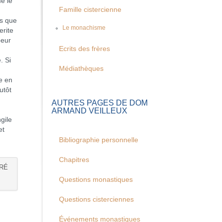
e le
Famille cistercienne
ls que
Le monachisme
erite
oeur
Ecrits des frères
. Si
Médiathèques
e en
utôt
AUTRES PAGES DE DOM
ARMAND VEILLEUX
gile
et
Bibliographie personnelle
Chapitres
CRÉ
Questions monastiques
Questions cisterciennes
Événements monastiques