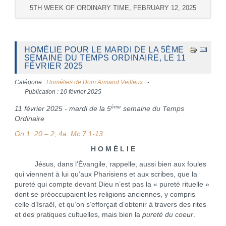
5TH WEEK OF ORDINARY TIME, FEBRUARY 12, 2025
HOMÉLIE POUR LE MARDI DE LA 5ÈME
SEMAINE DU TEMPS ORDINAIRE, LE 11
FÉVRIER 2025
Catégorie :
Homélies de Dom Armand Veilleux
Publication : 10 février 2025
ème
11 février 2025 - mardi de la 5
semaine du Temps
Ordinaire
Gn 1, 20 – 2, 4a: Mc 7,1-13
H O M É L I E
Jésus, dans l’Évangile, rappelle, aussi bien aux foules
qui viennent à lui qu’aux Pharisiens et aux scribes, que la
pureté qui compte devant Dieu n’est pas la « pureté rituelle »
dont se préoccupaient les religions anciennes, y compris
celle d’Israël, et qu’on s’efforçait d’obtenir à travers des rites
et des pratiques cultuelles, mais bien la
pureté du coeur
.