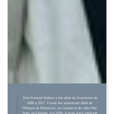
Dom Armand Veilleux a été abbé de Scourmont de
1998 à 2017. Il avait été auparavant abbé de
l'Abbaye de Mistassini, au Canada et de celle Holy
Spirit, en Géorgie, aux USA. Il avait aussi participé