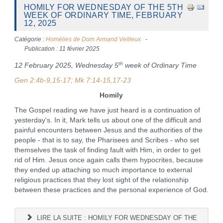
HOMILY FOR WEDNESDAY OF THE 5TH
WEEK OF ORDINARY TIME, FEBRUARY
12, 2025
Catégorie :
Homélies de Dom Armand Veilleux
Publication : 11 février 2025
th
12 February 2025, Wednesday 5
week of Ordinary Time
Gen 2:4b-9,15-17; Mk 7:14-15,17-23
Homily
The Gospel reading we have just heard is a continuation of
yesterday's. In it, Mark tells us about one of the difficult and
painful encounters between Jesus and the authorities of the
people - that is to say, the Pharisees and Scribes - who set
themselves the task of finding fault with Him, in order to get
rid of Him. Jesus once again calls them hypocrites, because
they ended up attaching so much importance to external
religious practices that they lost sight of the relationship
between these practices and the personal experience of God.
LIRE LA SUITE : HOMILY FOR WEDNESDAY OF THE