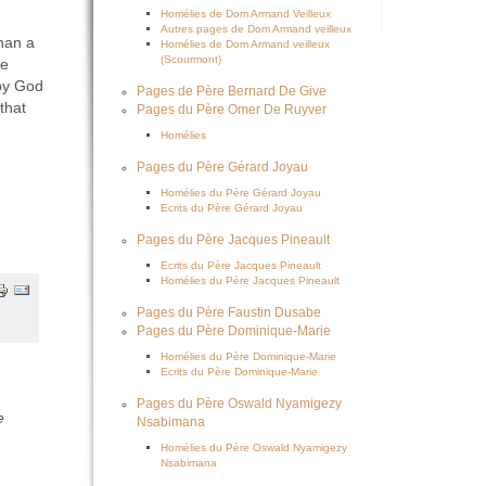
Homélies de Dom Armand Veilleux
Autres pages de Dom Armand veilleux
than a
Homélies de Dom Armand veilleux
(Scourmont)
we
 by God
Pages de Père Bernard De Give
that
Pages du Père Omer De Ruyver
Homélies
Pages du Père Gérard Joyau
Homélies du Père Gérard Joyau
Ecrits du Père Gérard Joyau
Pages du Père Jacques Pineault
Ecrits du Père Jacques Pineault
Homélies du Père Jacques Pineault
Pages du Père Faustin Dusabe
Pages du Père Dominique-Marie
Homélies du Père Dominique-Marie
Ecrits du Père Dominique-Marie
Pages du Père Oswald Nyamigezy
e
Nsabimana
Homélies du Père Oswald Nyamigezy
Nsabimana