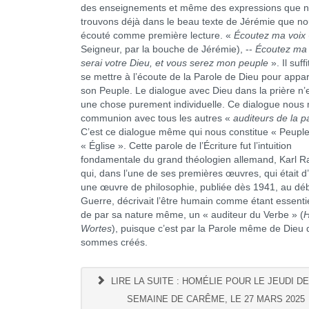
des enseignements et même des expressions que 
trouvons déjà dans le beau texte de Jérémie que n
écouté comme première lecture. «
Écoutez ma voix
Seigneur, par la bouche de Jérémie), --
Écoutez ma v
serai votre Dieu, et vous serez mon peuple
». Il suf
se mettre à l’écoute de la Parole de Dieu pour appar
son Peuple. Le dialogue avec Dieu dans la prière n’
une chose purement individuelle. Ce dialogue nous
communion avec tous les autres «
auditeurs de la p
C’est ce dialogue même qui nous constitue « Peuple
« Église ». Cette parole de l’Écriture fut l’intuition
fondamentale du grand théologien allemand, Karl R
qui, dans l’une de ses premières œuvres, qui était d’
une œuvre de philosophie, publiée dès 1941, au déb
Guerre, décrivait l’être humain comme étant essenti
de par sa nature même, un « auditeur du Verbe » (
H
Wortes
), puisque c’est par la Parole même de Dieu
sommes créés.
LIRE LA SUITE : HOMÉLIE POUR LE JEUDI DE
SEMAINE DE CARÊME, LE 27 MARS 2025