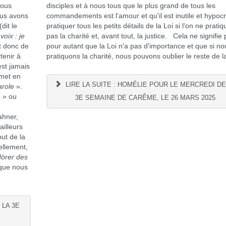
nous
disciples et à nous tous que le plus grand de tous les
ous avons
commandements est l'amour et qu'il est inutile et hypocr
(dit le
pratiquer tous les petits détails de la Loi si l'on ne pratiq
oix : je
pas la charité et, avant tout, la justice. Cela ne signifie
fit donc de
pour autant que la Loi n'a pas d'importance et que si no
tenir à
pratiquons la charité, nous pouvons oublier le reste de la
est jamais
 met en
LIRE LA SUITE : HOMÉLIE POUR LE MERCREDI DE
arole
».
 » ou
3E SEMAINE DE CARÊME, LE 26 MARS 2025
ahner,
ailleurs
ut de la
ellement,
örer des
 que nous
 LA 3E