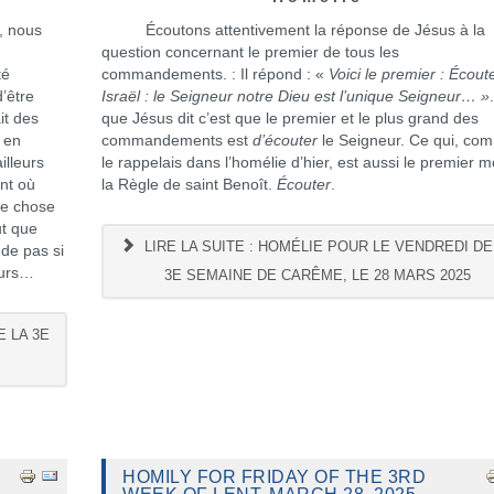
, nous
Écoutons attentivement la réponse de Jésus à la
question concernant le premier de tous les
té
commandements. : Il répond : «
Voici le premier : Écout
’être
Israël : le Seigneur notre Dieu est l’unique Seigneur… »
it des
que Jésus dit c’est que le premier et le plus grand des
 en
commandements est
d’écouter
le Seigneur. Ce qui, co
illeurs
le rappelais dans l’homélie d’hier, est aussi le premier m
nt où
la Règle de saint Benoît.
Écouter
.
re chose
ut que
LIRE LA SUITE : HOMÉLIE POUR LE VENDREDI DE
de pas si
heurs…
3E SEMAINE DE CARÊME, LE 28 MARS 2025
E LA 3E
HOMILY FOR FRIDAY OF THE 3RD