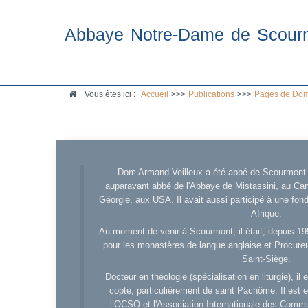
Abbaye Notre-Dame de Scour
Vous êtes ici :
Accueil
>>>
Publications
>>>
Pages de Dom
Dom Armand Veilleux a été abbé de Scourmont d
auparavant abbé de l'Abbaye de Mistassini, au Cana
Géorgie, aux USA. Il avait aussi participé à une fo
Afrique.
Au moment de venir à Scourmont, il était, depuis 19
pour les monastères de langue anglaise et Procureu
Saint-Siège.
Docteur en théologie (spécialisation en liturgie), i
copte, particulièrement de saint Pachôme. Il est en
l’OCSO et l'Association Internationale des Comm