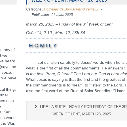
WEEK OF LENT, MARCH 28, 2025
Catégorie :
Homélies de Dom Armand Veilleux
Publication : 26 mars 2025
rd
March 28, 2025 – Friday of the 3
Week of Lent
Osée 14, 2-10 ; Marc 12, 28b-34
H O M I L Y
p many of
t we
 we heard
Let us listen carefully to Jesus' words when he is 
 (says the
what is the first of all the commandments. He answers : 
 voice: I
is the first: 'Hear, O Israel! The Lord our God is Lord al
ll we have
What Jesus is saying is that the first and the greatest of 
.
the commandments is to "hear", to "listen" to the Lord. T
ual thing.
also the first word of the Rule of Saint Benedict : "Liste
other
akes us a
e
LIRE LA SUITE : HOMILY FOR FRIDAY OF THE 3
, Karl
WEEK OF LENT, MARCH 28, 2025
so a work
 the War,