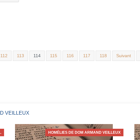
112
113
114
115
116
117
118
Suivant
D VEILLEUX
.
HOMÉLIES DE DOM ARMAND VEILLEUX