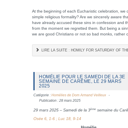
At the beginning of each Eucharistic celebration, we 
simple religious formality? Are we sincerely aware t
have already accused these sins in confession and t
from the moment we regretted them. But being a sinn
we are good Christians or not so bad monks, rather o
LIRE LA SUITE : HOMILY FOR SATURDAY OF TH
HOMÉLIE POUR LE SAMEDI DE LA 3E
SEMAINE DE CARÊME, LE 29 MARS
2025
Catégorie :
Homélies de Dom Armand Veilleux
Publication : 28 mars 2025
ème
29 mars 2025 – Samedi de la 3
semaine du Car
Osée 6, 1-6 ; Luc 18, 9-14
Homélie