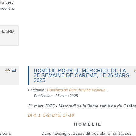
his very
ce it is
HE 3RD
HOMÉLIE POUR LE MERCREDI DE LA
3E SEMAINE DE CARÊME, LE 26 MARS
2025
Catégorie :
Homélies de Dom Armand Veilleux
Publication : 25 mars 2025
26 mars 2025 - Mercredi de la 3ème semaine de Carê
Dt 4, 1. 5-9; Mt 5, 17-19
H O M É L I E
sieurs
Dans l'Evangile, Jésus dit très clairement à ses