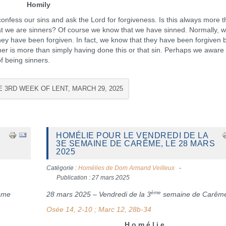
Homily
confess our sins and ask the Lord for forgiveness. Is this always more 
hat we are sinners? Of course we know that we have sinned. Normally, 
hey have been forgiven. In fact, we know that they have been forgiven
er is more than simply having done this or that sin. Perhaps we aware 
f being sinners.
E 3RD WEEK OF LENT, MARCH 29, 2025
HOMÉLIE POUR LE VENDREDI DE LA
3E SEMAINE DE CARÊME, LE 28 MARS
2025
Catégorie :
Homélies de Dom Armand Veilleux
Publication : 27 mars 2025
ème
ême
28 mars 2025 – Vendredi de la 3
semaine de Carêm
Osée 14, 2-10 ; Marc 12, 28b-34
H o m é l i e