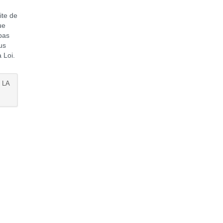
ite de
ue
 pas
us
 Loi.
 LA