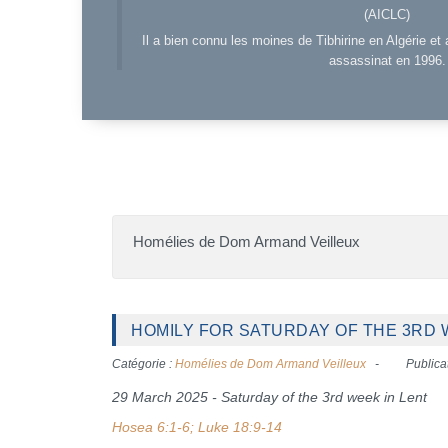
(AICLC)
Il a bien connu les moines de Tibhirine en Algérie et 
assassinat en 1996.
Homélies de Dom Armand Veilleux
HOMILY FOR SATURDAY OF THE 3RD W
Catégorie :
Homélies de Dom Armand Veilleux
Publica
29 March 2025 - Saturday of the 3rd week in Lent
Hosea 6:1-6; Luke 18:9-14