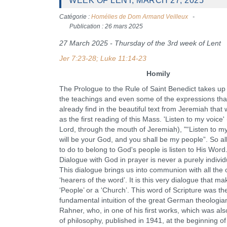
WEEK OF LENT, MARCH 27, 2025
Catégorie :
Homélies de Dom Armand Veilleux
Publication : 26 mars 2025
27 March 2025 - Thursday of the 3rd week of Lent
Jer 7:23-28; Luke 11:14-23
Homily
The Prologue to the Rule of Saint Benedict takes u
the teachings and even some of the expressions tha
already find in the beautiful text from Jeremiah that
as the first reading of this Mass. 'Listen to my voice'
Lord, through the mouth of Jeremiah), "“Listen to my
will be your God, and you shall be my people”. So a
to do to belong to God's people is listen to His Word
Dialogue with God in prayer is never a purely individ
This dialogue brings us into communion with all the 
‘hearers of the word’. It is this very dialogue that m
‘People’ or a ‘Church’. This word of Scripture was th
fundamental intuition of the great German theologian
Rahner, who, in one of his first works, which was al
of philosophy, published in 1941, at the beginning of