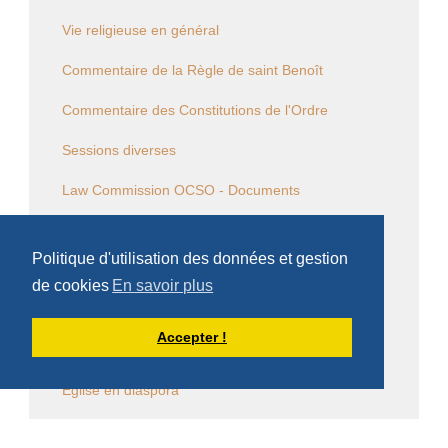
Vie religieuse en général
Commentaire de la Règle de saint Benoît
Commentaire des Constitutions de l'Ordre
Sessions diverses
Law Commission OCSO - Documents
Law Commission Papers
Politique d'utilisation des données et gestion
Bibliographie pachômienne
de cookies
En savoir plus
Réflexions à temps et à contre temps...
Accepter !
Chronique "Eh ben ma foi" dans L'Appel
Église en diaspora