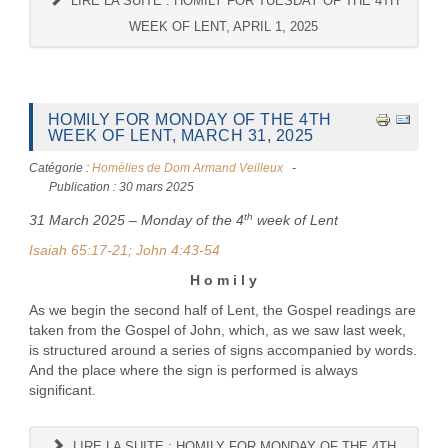
LIRE LA SUITE : HOMILY FOR TUESDAY OF THE 4TH
WEEK OF LENT, APRIL 1, 2025
HOMILY FOR MONDAY OF THE 4TH
WEEK OF LENT, MARCH 31, 2025
Catégorie :
Homélies de Dom Armand Veilleux
Publication : 30 mars 2025
th
31 March 2025 – Monday of the 4
week of Lent
Isaiah 65:17-21; John 4:43-54
H o m i l y
As we begin the second half of Lent, the Gospel readings are
taken from the Gospel of John, which, as we saw last week,
is structured around a series of signs accompanied by words.
And the place where the sign is performed is always
significant.
LIRE LA SUITE : HOMILY FOR MONDAY OF THE 4TH