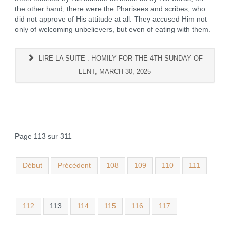
the other hand, there were the Pharisees and scribes, who
did not approve of His attitude at all. They accused Him not
only of welcoming unbelievers, but even of eating with them.
LIRE LA SUITE : HOMILY FOR THE 4TH SUNDAY OF
LENT, MARCH 30, 2025
Page 113 sur 311
Début
Précédent
108
109
110
111
112
113
114
115
116
117