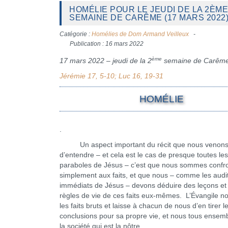
HOMÉLIE POUR LE JEUDI DE LA 2ÈME
SEMAINE DE CARÊME (17 MARS 2022
Catégorie :
Homélies de Dom Armand Veilleux
Publication : 16 mars 2022
ème
17 mars 2022 – jeudi de la 2
semaine de Carêm
Jérémie 17, 5-10; Luc 16, 19-31
HOMÉLIE
.
Un aspect important du récit que nous venon
d’entendre – et cela est le cas de presque toutes les
paraboles de Jésus – c’est que nous sommes confr
simplement aux faits, et que nous – comme les audi
immédiats de Jésus – devons déduire des leçons et
règles de vie de ces faits eux-mêmes. L’Évangile no
les faits bruts et laisse à chacun de nous d’en tirer l
conclusions pour sa propre vie, et nous tous ensem
la société qui est la nôtre.