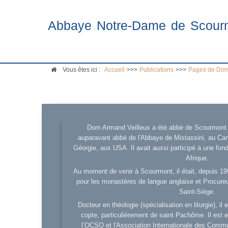
Abbaye Notre-Dame de Scour
Vous êtes ici :
Accueil
>>>
Publications
>>>
Pages de Dom
Dom Armand Veilleux a été abbé de Scourmont d
auparavant abbé de l'Abbaye de Mistassini, au Cana
Géorgie, aux USA. Il avait aussi participé à une fo
Afrique.
Au moment de venir à Scourmont, il était, depuis 19
pour les monastères de langue anglaise et Procureu
Saint-Siège.
Docteur en théologie (spécialisation en liturgie), i
copte, particulièrement de saint Pachôme. Il est en
l’OCSO et l'Association Internationale des Comm