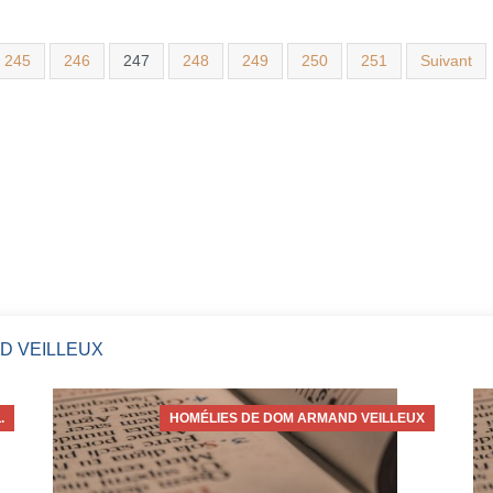
245
246
247
248
249
250
251
Suivant
D VEILLEUX
.
HOMÉLIES DE DOM ARMAND VEILLEUX