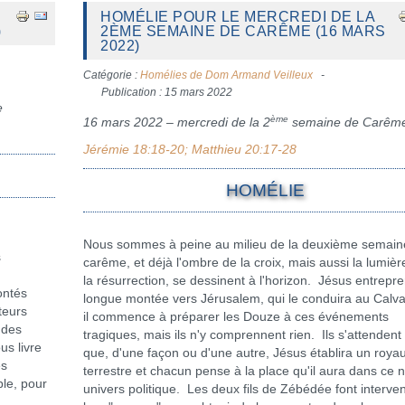
HOMÉLIE POUR LE MERCREDI DE LA
)
2ÈME SEMAINE DE CARÊME (16 MARS
2022)
Catégorie :
Homélies de Dom Armand Veilleux
Publication : 15 mars 2022
e
ème
16 mars 2022 – mercredi de la 2
semaine de Carêm
Jérémie 18:18-20; Matthieu 20:17-28
HOMÉLIE
Nous sommes à peine au milieu de la deuxième semain
s
carême, et déjà l'ombre de la croix, mais aussi la lumièr
la résurrection, se dessinent à l'horizon. Jésus entrepr
ontés
longue montée vers Jérusalem, qui le conduira au Calva
teurs
il commence à préparer les Douze à ces événements
 des
tragiques, mais ils n'y comprennent rien. Ils s'attendent
us livre
que, d'une façon ou d'une autre, Jésus établira un roy
es
terrestre et chacun pense à la place qu'il aura dans ce 
ble, pour
univers politique. Les deux fils de Zébédée font interven