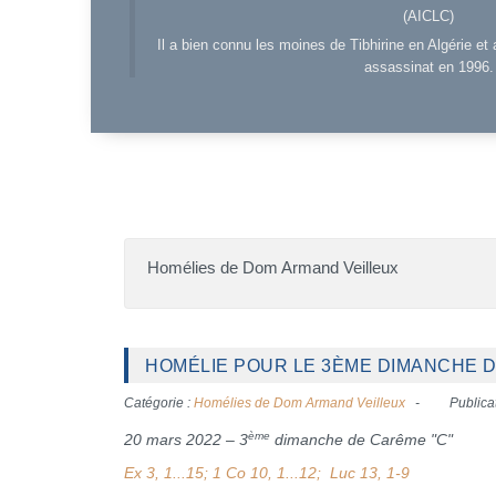
(AICLC)
Il a bien connu les moines de Tibhirine en Algérie et 
assassinat en 1996.
Homélies de Dom Armand Veilleux
HOMÉLIE POUR LE 3ÈME DIMANCHE DE
Catégorie :
Homélies de Dom Armand Veilleux
Publica
ème
20 mars 2022 – 3
dimanche de Carême "C"
Ex 3, 1...15; 1 Co 10, 1...12; Luc 13, 1-9