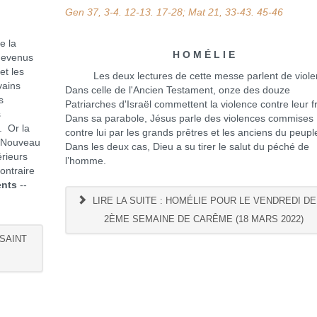
Gen 37, 3-4. 12-13. 17-28; Mat 21, 33-43. 45-46
e la
H O M É L I E
devenus
et les
Les deux lectures de cette messe parlent de viol
vains
Dans celle de l'Ancien Testament, onze des douze
s
Patriarches d'Israël commettent la violence contre leur f
s
Dans sa parabole, Jésus parle des violences commises
. Or la
contre lui par les grands prêtres et les anciens du peupl
e Nouveau
Dans les deux cas, Dieu a su tirer le salut du péché de
érieurs
l’homme.
ontraire
nts
--
LIRE LA SUITE : HOMÉLIE POUR LE VENDREDI DE
2ÈME SEMAINE DE CARÊME (18 MARS 2022)
 SAINT