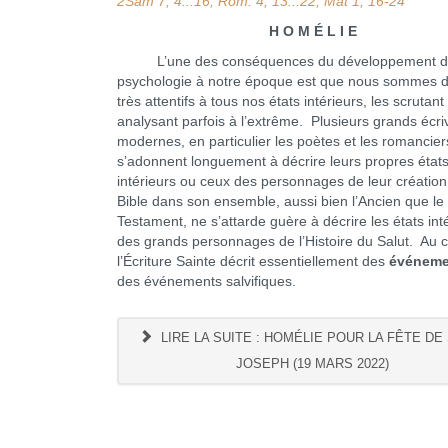
2Sam 7, 4...16; Rom. 4, 13...22; Mat 1, 16-24
H O M É L I E
L’une des conséquences du développement d
psychologie à notre époque est que nous sommes 
très attentifs à tous nos états intérieurs, les scrutant 
analysant parfois à l’extrême. Plusieurs grands écri
modernes, en particulier les poètes et les romancier
s’adonnent longuement à décrire leurs propres état
intérieurs ou ceux des personnages de leur création
Bible dans son ensemble, aussi bien l’Ancien que l
Testament, ne s’attarde guère à décrire les états int
des grands personnages de l’Histoire du Salut. Au c
l’Écriture Sainte décrit essentiellement des
événeme
des événements salvifiques.
LIRE LA SUITE : HOMÉLIE POUR LA FÊTE DE
JOSEPH (19 MARS 2022)