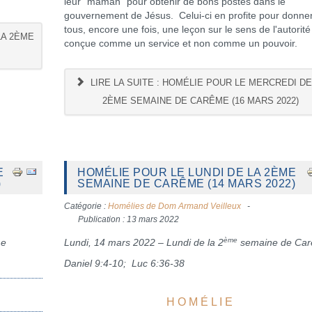
leur "maman" pour obtenir de bons postes dans le
gouvernement de Jésus. Celui-ci en profite pour donne
tous, encore une fois, une leçon sur le sens de l'autorité
LA 2ÈME
conçue comme un service et non comme un pouvoir.
LIRE LA SUITE : HOMÉLIE POUR LE MERCREDI DE
2ÈME SEMAINE DE CARÊME (16 MARS 2022)
E
HOMÉLIE POUR LE LUNDI DE LA 2ÈME
)
SEMAINE DE CARÊME (14 MARS 2022)
Catégorie :
Homélies de Dom Armand Veilleux
Publication : 13 mars 2022
ème
me
Lundi, 14 mars 2022 – Lundi de la 2
semaine de Ca
Daniel 9:4-10; Luc 6:36-38
H O M É L I E