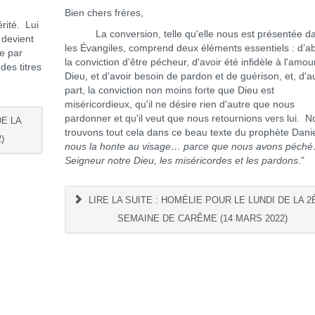
Bien chers frères,
érité. Lui
La conversion, telle qu'elle nous est présentée d
 devient
les Évangiles, comprend deux éléments essentiels : d’a
e par
la conviction d'être pécheur, d'avoir été infidèle à l'amou
des titres
Dieu, et d'avoir besoin de pardon et de guérison, et, d'a
part, la conviction non moins forte que Dieu est
miséricordieux, qu'il ne désire rien d'autre que nous
pardonner et qu'il veut que nous retournions vers lui. N
DE LA
trouvons tout cela dans ce beau texte du prophète Daniel
)
nous la honte au visage… parce que nous avons péch
Seigneur notre Dieu, les miséricordes et les pardons
."
LIRE LA SUITE : HOMÉLIE POUR LE LUNDI DE LA 
SEMAINE DE CARÊME (14 MARS 2022)