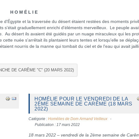
H O M É L I E
tie d'Égypte et la traversée du désert étaient restées des moments privi
ts s'était graduellement enrichi d'éléments merveilleux. Le peuple avait
e. Au désert ils avaient été guidés par un nuage miraculeux qui les pro
e cette nuée s'arrêtait ils plantaient leurs tentes et lorsqu'elle se déplaça
aient nourris de la manne qui tombait du ciel et de l'eau qui avait jaill
NCHE DE CARÊME "C" (20 MARS 2022)
HOMÉLIE POUR LE VENDREDI DE LA
2ÈME SEMAINE DE CARÊME (18 MARS
2022)
Catégorie :
Homélies de Dom Armand Veilleux
Publication : 17 mars 2022
18 mars 2022 – vendredi de la 2ème semaine de Carê