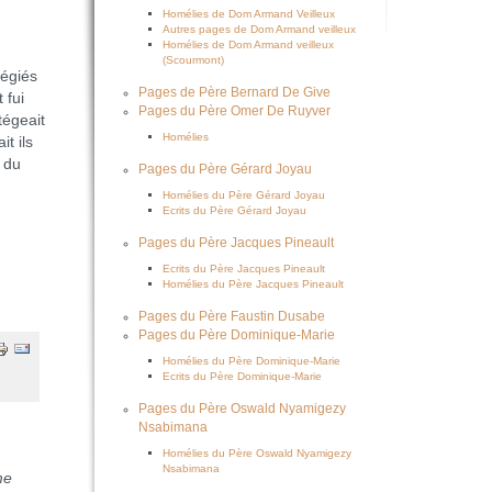
Homélies de Dom Armand Veilleux
Autres pages de Dom Armand veilleux
Homélies de Dom Armand veilleux
(Scourmont)
légiés
Pages de Père Bernard De Give
 fui
Pages du Père Omer De Ruyver
tégeait
Homélies
it ils
i du
Pages du Père Gérard Joyau
Homélies du Père Gérard Joyau
Ecrits du Père Gérard Joyau
Pages du Père Jacques Pineault
Ecrits du Père Jacques Pineault
Homélies du Père Jacques Pineault
Pages du Père Faustin Dusabe
Pages du Père Dominique-Marie
Homélies du Père Dominique-Marie
Ecrits du Père Dominique-Marie
Pages du Père Oswald Nyamigezy
Nsabimana
Homélies du Père Oswald Nyamigezy
Nsabimana
me