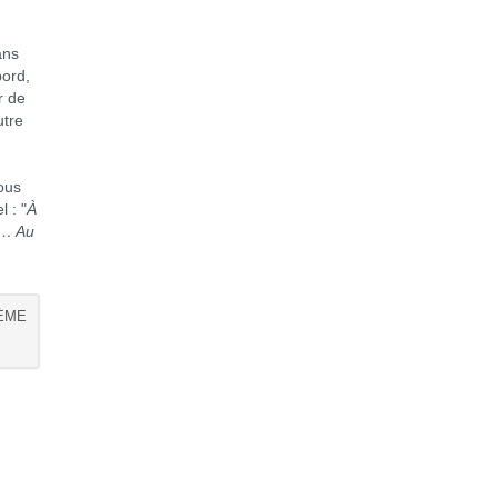
ans
bord,
r de
utre
ous
 : "
À
é… Au
2ÈME