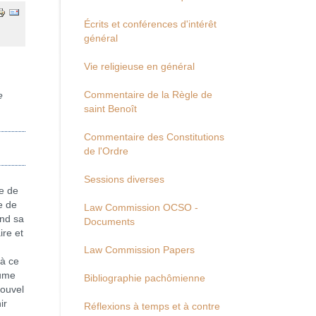
Écrits et conférences d'intérêt
général
Vie religieuse en général
Commentaire de la Règle de
e
saint Benoît
Commentaire des Constitutions
de l'Ordre
Sessions diverses
e de
e de
Law Commission OCSO -
end sa
Documents
ire et
Law Commission Papers
 à ce
aume
Bibliographie pachômienne
nouvel
ir
Réflexions à temps et à contre