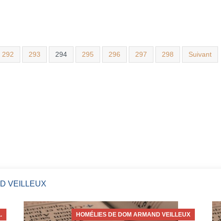
292
293
294
295
296
297
298
Suivant
D VEILLEUX
.
HOMÉLIES DE DOM ARMAND VEILLEUX