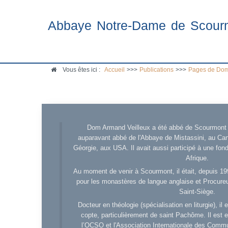
Abbaye Notre-Dame de Scour
Vous êtes ici :
Accueil
>>>
Publications
>>>
Pages de Dom
Dom Armand Veilleux a été abbé de Scourmont d
auparavant abbé de l'Abbaye de Mistassini, au Cana
Géorgie, aux USA. Il avait aussi participé à une fo
Afrique.
Au moment de venir à Scourmont, il était, depuis 19
pour les monastères de langue anglaise et Procureu
Saint-Siège.
Docteur en théologie (spécialisation en liturgie), i
copte, particulièrement de saint Pachôme. Il est en
l’OCSO et l'Association Internationale des Comm