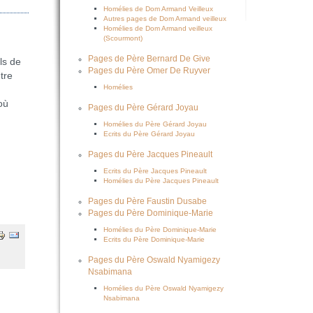
Homélies de Dom Armand Veilleux
Autres pages de Dom Armand veilleux
Homélies de Dom Armand veilleux
(Scourmont)
Pages de Père Bernard De Give
ls de
Pages du Père Omer De Ruyver
tre
Homélies
où
Pages du Père Gérard Joyau
Homélies du Père Gérard Joyau
Ecrits du Père Gérard Joyau
Pages du Père Jacques Pineault
Ecrits du Père Jacques Pineault
Homélies du Père Jacques Pineault
Pages du Père Faustin Dusabe
Pages du Père Dominique-Marie
Homélies du Père Dominique-Marie
Ecrits du Père Dominique-Marie
Pages du Père Oswald Nyamigezy
Nsabimana
Homélies du Père Oswald Nyamigezy
Nsabimana