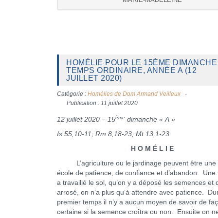
HOMÉLIE POUR LE 15ÈME DIMANCHE
TEMPS ORDINAIRE, ANNÉE A (12
JUILLET 2020)
Catégorie :
Homélies de Dom Armand Veilleux
Publication : 11 juillet 2020
ème
12 juillet 2020 – 15
dimanche « A »
Is 55,10-11; Rm 8,18-23; Mt 13,1-23
H O M É L I E
L’agriculture ou le jardinage peuvent être une
école de patience, de confiance et d’abandon. Une 
a travaillé le sol, qu’on y a déposé les semences et q
arrosé, on n’a plus qu’à attendre avec patience. Du
premier temps il n’y a aucun moyen de savoir de fa
certaine si la semence croîtra ou non. Ensuite on n