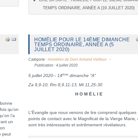
TEMPS ORDINAIRE, ANNÉE A (19 JUILLET 2020)
HOMÉLIE POUR LE 14ÈME DIMANCHE
TEMPS ORDINAIRE, ANNÉE A (5
JUILLET 2020)
Catégorie :
Homélies de Dom Armand Veilleux
Publication : 4 juillet 2020
ème
5 juillet 2020-- 14
dimanche "A"
Za 9,9-10; Rm 8,9.11-13; Mt 11,25-30
H O M É L I E
 bonne
fois qu’on
L'Évangile que nous venons de lire comprend quelques
u’on l’a
points de contact avec le Magnificat de la Vierge Marie, 
rant un
sont très intéressants et extrêmement révélateurs.
çon
e peut