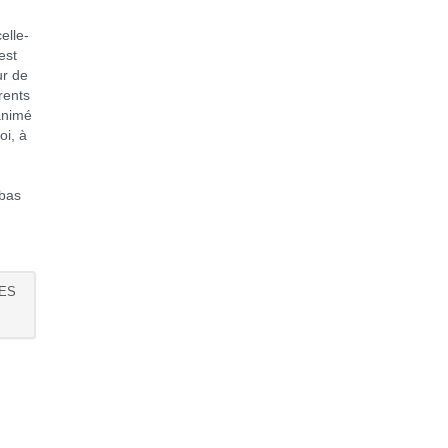
elle-
est
ur de
érents
animé
oi, à
-bas
DES