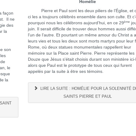
Homélie
Pierre et Paul sont les deux piliers de l’Église, et c
 façon
ci les a toujours célébrés ensemble dans son culte. Et c’
t. Il ne
ème
pourquoi nous les célébrons aujourd’hui, en ce 29
jo
ogie des
juin. Il serait difficile de trouver deux hommes aussi diff
r la
l'un de l'autre. Et pourtant un même amour du Christ a 
leurs vies et tous les deux sont morts martyrs pour leur f
Rome, où deux statues monumentales rappellent leur
se son
mémoire sur la Place saint Pierre. Pierre représente les
les
Douze que Jésus s'était choisis durant son ministère ici
 de
alors que Paul est le prototype de tous ceux qui furent
an, le
appelés par la suite à être ses témoins.
esque
de la
LIRE LA SUITE : HOMÉLIE POUR LA SOLENNITÉ 
SAINTS PIERRE ET PAUL
 SAINT