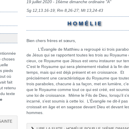
19 juillet 2020 -
16ème dimanche ordinaire "A"
Sg 12,13.16-19; Rm 8,26-27; Mt 13,24-43
H O M É L I E
Bien chers frères et sœurs,
L'Évangile de Matthieu a regroupé ici trois parabo
ntionnée
de Jésus qui se rapportent toutes les trois au Royaume
de choses
cieux, ce Royaume que Jésus est venu instaurer sur ter
uelle
C'est le Royaume qui sera pleinement réalisé à la fin de
es pieds
temps, mais qui est déjà présent et en croissance. Et
tout où
précisément une caractéristique du Royaume que toutes
ait fait
trois paraboles, chacune à sa façon, met en lumière, c'e
ut retenu
que le Royaume comme tout ce qui est créé, est soumis
 du texte
une loi de croissance. Même le Fils de Dieu, lorsqu'il s'
le
incarné, s'est soumis à cette loi. L'Évangile ne dit-il pas 
croissait en âge et en sagesse devant Dieu et devant le
hommes.
SAINTE
LIRE LA SUITE : HOMÉLIE POUR LE 16ÈME DIMAN