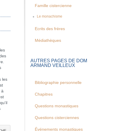
Famille cistercienne
Le monachisme
Ecrits des frères
Médiathèques
les
 des
AUTRES PAGES DE DOM
re.
ARMAND VEILLEUX
s
 les
Bibliographie personnelle
st
 à
Chapitres
est
qu'il
Questions monastiques
s
Questions cisterciennes
Événements monastiques
CHE