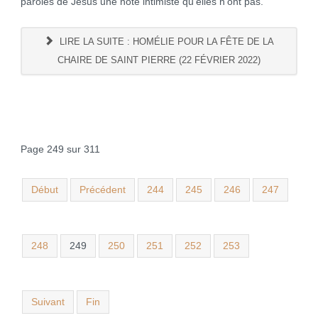
paroles de Jésus une note intimiste qu’elles n’ont pas.
LIRE LA SUITE : HOMÉLIE POUR LA FÊTE DE LA
CHAIRE DE SAINT PIERRE (22 FÉVRIER 2022)
Page 249 sur 311
Début
Précédent
244
245
246
247
248
249
250
251
252
253
Suivant
Fin