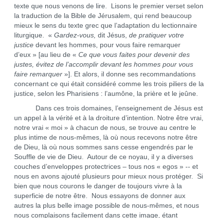
texte que nous venons de lire. Lisons le premier verset selon
la traduction de la Bible de Jérusalem, qui rend beaucoup
mieux le sens du texte grec que l’adaptation du lectionnaire
liturgique. «
Gardez-vous,
dit Jésus,
de pratiquer votre
justice
devant les hommes, pour vous faire remarquer
d’eux » [au lieu de «
Ce que vous faites pour devenir des
justes, évitez de l’accomplir devant les hommes pour vous
faire remarquer
»]. Et alors, il donne ses recommandations
concernant ce qui était considéré comme les trois piliers de la
justice, selon les Pharisiens : l’aumône, la prière et le jeûne.
Dans ces trois domaines, l’enseignement de Jésus est
un appel à la vérité et à la droiture d’intention. Notre être vrai,
notre vrai « moi » à chacun de nous, se trouve au centre le
plus intime de nous-mêmes, là où nous recevons notre être
de Dieu, là où nous sommes sans cesse engendrés par le
Souffle de vie de Dieu. Autour de ce noyau, il y a diverses
couches d’enveloppes protectrices – tous nos « egos » -- et
nous en avons ajouté plusieurs pour mieux nous protéger. Si
bien que nous courons le danger de toujours vivre à la
superficie de notre être. Nous essayons de donner aux
autres la plus belle image possible de nous-mêmes, et nous
nous complaisons facilement dans cette image, étant