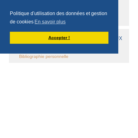
Ecrits des frères
Politique d'utilisation des données et gestion
Médiathèques
de cookies
En savoir plus
Accepter !
AUTRES PAGES DE DOM ARMAND VEILLEUX
Bibliographie personnelle
Chapitres
Questions monastiques
Questions cisterciennes
Événements monastiques
Écrits et conférences d'intérêt général
Vie religieuse en général