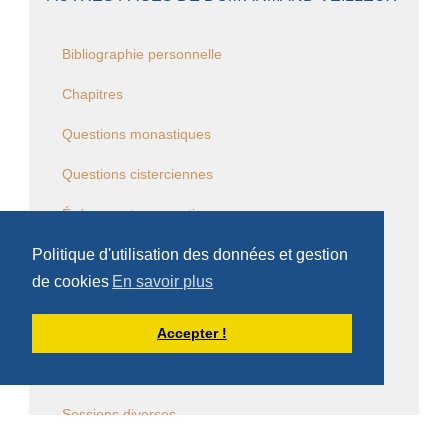
Bibliographie personnelle
Chapitres
Questions monastiques
Questions cisterciennes
Événements monastiques
Politique d'utilisation des données et gestion
Écrits et conférences d'intérêt général
de cookies
En savoir plus
Vie religieuse en général
Accepter !
Commentaire de la Règle de saint Benoît
Commentaire des Constitutions de l'Ordre
Sessions diverses