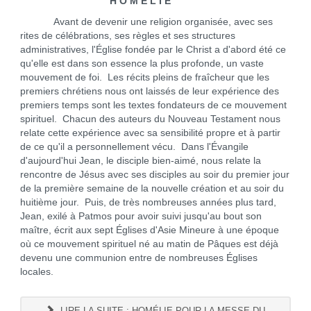
H O M É L I E
Avant de devenir une religion organisée, avec ses
rites de célébrations, ses règles et ses structures
administratives, l'Église fondée par le Christ a d'abord été ce
qu'elle est dans son essence la plus profonde, un vaste
mouvement de foi. Les récits pleins de fraîcheur que les
premiers chrétiens nous ont laissés de leur expérience des
premiers temps sont les textes fondateurs de ce mouvement
spirituel. Chacun des auteurs du Nouveau Testament nous
relate cette expérience avec sa sensibilité propre et à partir
de ce qu'il a personnellement vécu. Dans l'Évangile
d'aujourd'hui Jean, le disciple bien-aimé, nous relate la
rencontre de Jésus avec ses disciples au soir du premier jour
de la première semaine de la nouvelle création et au soir du
huitième jour. Puis, de très nombreuses années plus tard,
Jean, exilé à Patmos pour avoir suivi jusqu'au bout son
maître, écrit aux sept Églises d'Asie Mineure à une époque
où ce mouvement spirituel né au matin de Pâques est déjà
devenu une communion entre de nombreuses Églises
locales.
LIRE LA SUITE : HOMÉLIE POUR LA MESSE DU