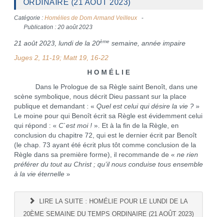
ORDINAIRE (21 AOÛT 2023)
Catégorie :
Homélies de Dom Armand Veilleux
Publication : 20 août 2023
ème
21 août 2023, lundi de la 20
semaine, année impaire
Juges 2, 11-19; Matt 19, 16-22
H O M É L I E
Dans le Prologue de sa Règle saint Benoît, dans une
scène symbolique, nous décrit Dieu passant sur la place
publique et demandant : «
Quel est celui qui désire la vie ?
»
Le moine pour qui Benoît écrit sa Règle est évidemment celui
qui répond : «
C`est moi !
». Et à la fin de la Règle, en
conclusion du chapitre 72, qui est le dernier écrit par Benoît
(le chap. 73 ayant été écrit plus tôt comme conclusion de la
Règle dans sa première forme), il recommande de «
ne rien
préférer du tout au Christ ; qu’il nous conduise tous ensemble
à la vie éternelle
»
LIRE LA SUITE : HOMÉLIE POUR LE LUNDI DE LA
20ÈME SEMAINE DU TEMPS ORDINAIRE (21 AOÛT 2023)