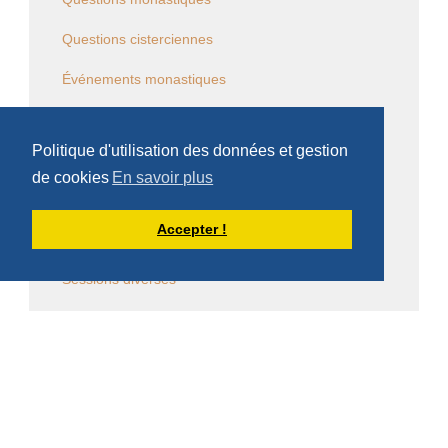
Questions cisterciennes
Événements monastiques
Écrits et conférences d'intérêt général
Politique d'utilisation des données et gestion
Vie religieuse en général
de cookies
En savoir plus
Commentaire de la Règle de saint Benoît
Accepter !
Commentaire des Constitutions de l'Ordre
Sessions diverses
Law Commission OCSO - Documents
Law Commission Papers
Bibliographie pachômienne
Réflexions à temps et à contre temps...