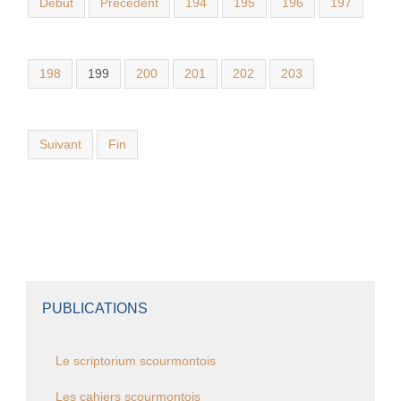
Début
Précédent
194
195
196
197
198
199
200
201
202
203
Suivant
Fin
PUBLICATIONS
Le scriptorium scourmontois
Les cahiers scourmontois