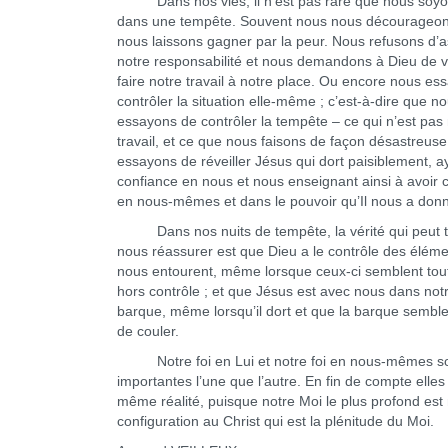
Dans nos vies, il n’est pas rare que nous soyo
dans une tempête. Souvent nous nous décourageon
nous laissons gagner par la peur. Nous refusons d’
notre responsabilité et nous demandons à Dieu de v
faire notre travail à notre place. Ou encore nous es
contrôler la situation elle-même ; c’est-à-dire que n
essayons de contrôler la tempête – ce qui n’est pas
travail, et ce que nous faisons de façon désastreus
essayons de réveiller Jésus qui dort paisiblement, a
confiance en nous et nous enseignant ainsi à avoir 
en nous-mêmes et dans le pouvoir qu’Il nous a don
Dans nos nuits de tempête, la vérité qui peut t
nous réassurer est que Dieu a le contrôle des éléme
nous entourent, même lorsque ceux-ci semblent tout 
hors contrôle ; et que Jésus est avec nous dans not
barque, même lorsqu’il dort et que la barque semble
de couler.
Notre foi en Lui et notre foi en nous-mêmes so
importantes l’une que l’autre. En fin de compte elles
même réalité, puisque notre Moi le plus profond est
configuration au Christ qui est la plénitude du Moi.