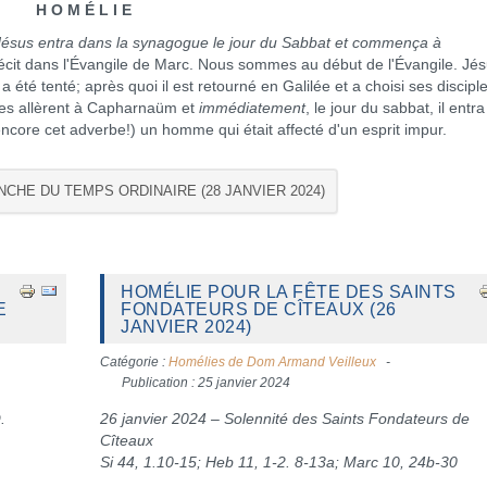
H O M É L I E
Jésus entra dans la synagogue le jour du Sabbat et commença à
récit dans l'Évangile de Marc. Nous sommes au début de l'Évangile. Jé
a été tenté; après quoi il est retourné en Galilée et a choisi ses disciple
ciples allèrent à Capharnaüm et
immédiatement
, le jour du sabbat, il entr
ncore cet adverbe!) un homme qui était affecté d'un esprit impur.
NCHE DU TEMPS ORDINAIRE (28 JANVIER 2024)
HOMÉLIE POUR LA FÊTE DES SAINTS
E
FONDATEURS DE CÎTEAUX (26
JANVIER 2024)
Catégorie :
Homélies de Dom Armand Veilleux
Publication : 25 janvier 2024
.
26 janvier 2024 – Solennité des Saints Fondateurs de
Cîteaux
Si 44, 1.10-15; Heb 11, 1-2. 8-13a; Marc 10, 24b-30