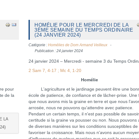
HOMÉLIE POUR LE MERCREDI DE LA
3ÈME SEMAINE DU TEMPS ORDINAIRE
(24 JANVIER 2024)
Catégorie :
Homélies de Dom Armand Veilleux
Publication : 24 janvier 2024
24 janvier 2024 – Mercredi - semaine 3 du Temps Ordin
2 Sam 7, 4-17 ; Mc 4, 1-20
Homélie
ère pour
L'agriculture et le jardinage peuvent être une bon
te de la
école de patience, de confiance et de lâcher-prise. Une 
que nous avons mis la graine en terre et que nous l'avo
arrosée, nous ne pouvons qu'attendre avec patience.
Pendant un certain temps, il n'est pas possible de savoi
E LA
certitude si la graine va pousser ou non. Nous pouvons 
de diverses manières sur les conditions susceptibles de
24)
favoriser la croissance. Mais nous n'avons aucun moye
d'influencer de quelque manière que ce soit le processu