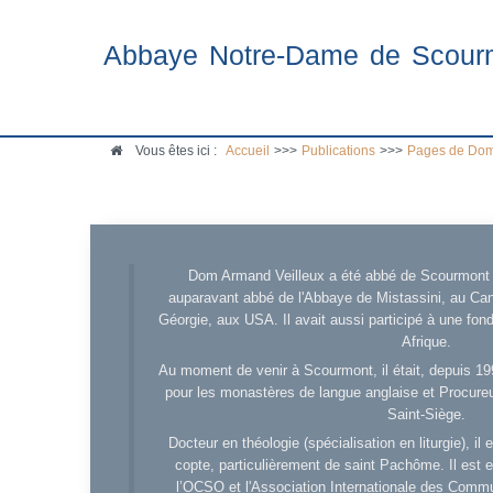
Abbaye Notre-Dame de Scour
Vous êtes ici :
Accueil
>>>
Publications
>>>
Pages de Dom
Dom Armand Veilleux a été abbé de Scourmont d
auparavant abbé de l'Abbaye de Mistassini, au Cana
Géorgie, aux USA. Il avait aussi participé à une fo
Afrique.
Au moment de venir à Scourmont, il était, depuis 19
pour les monastères de langue anglaise et Procureu
Saint-Siège.
Docteur en théologie (spécialisation en liturgie), i
copte, particulièrement de saint Pachôme. Il est en
l’OCSO et l'Association Internationale des Comm