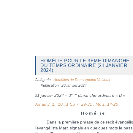
HOMÉLIE POUR LE 3ÈME DIMANCHE
DU TEMPS ORDINAIRE (21 JANVIER
2024)
Catégorie :
Homélies de Dom Armand Veilleux
Publication : 20 janvier 2024
ème
21 janvier 2024 – 3
dimanche ordinaire « B »
Jonas 3, 1...10 ; 1 Co 7, 29-31 ; Mc 1, 14-20
H o m é l i e
Dans la première phrase de ce récit évangéliq
l’évangéliste Marc signale en quelques mots le pas