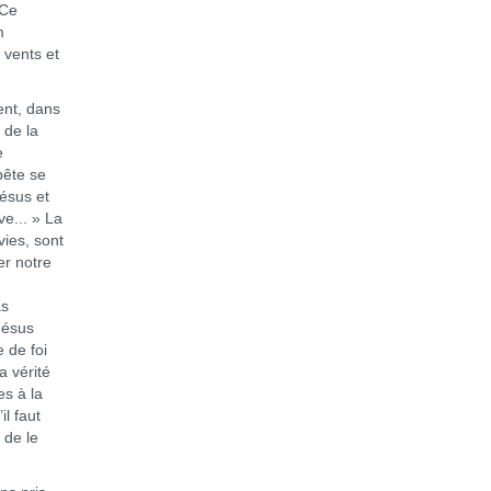
 Ce
m
x vents et
nt, dans
 de la
e
pête se
Jésus et
ve... » La
vies, sont
r notre
as
Jésus
 de foi
a vérité
es à la
il faut
 de le