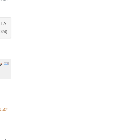
 LA
024)
5-42