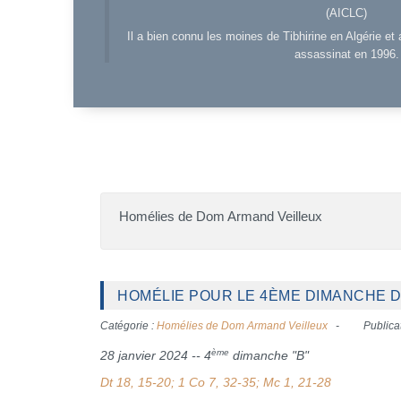
(AICLC)
Il a bien connu les moines de Tibhirine en Algérie et 
assassinat en 1996.
Homélies de Dom Armand Veilleux
HOMÉLIE POUR LE 4ÈME DIMANCHE DU
Catégorie :
Homélies de Dom Armand Veilleux
Publica
ème
28 janvier 2024 -- 4
dimanche "B"
Dt 18, 15-20; 1 Co 7, 32-35; Mc 1, 21-28