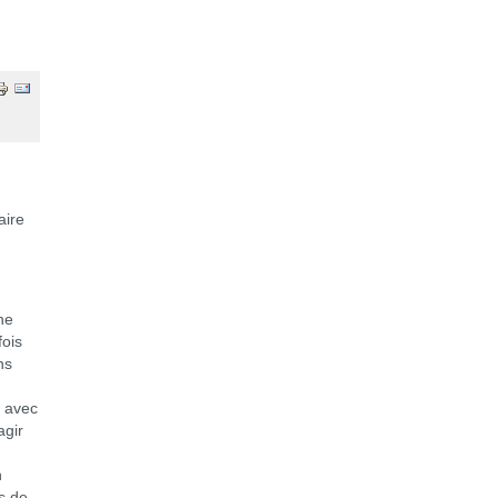
aire
ne
fois
ns
r avec
agir
n
s de