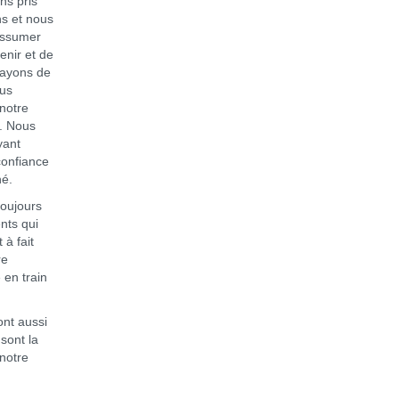
ns pris
s et nous
assumer
enir et de
sayons de
ous
 notre
e. Nous
yant
confiance
né.
oujours
nts qui
à fait
re
 en train
nt aussi
 sont la
 notre