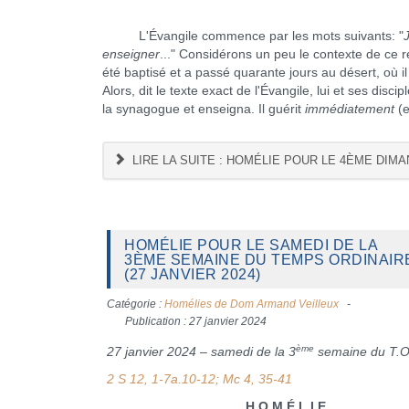
L'Évangile commence par les mots suivants: "
enseigner
..." Considérons un peu le contexte de ce 
été baptisé et a passé quarante jours au désert, où il 
Alors, dit le texte exact de l'Évangile, lui et ses dis
la synagogue et enseigna. Il guérit
immédiatement
(e
LIRE LA SUITE : HOMÉLIE POUR LE 4ÈME DIMA
HOMÉLIE POUR LE SAMEDI DE LA
3ÈME SEMAINE DU TEMPS ORDINAIR
(27 JANVIER 2024)
Catégorie :
Homélies de Dom Armand Veilleux
Publication : 27 janvier 2024
ème
27 janvier 2024 – samedi de la 3
semaine du T.O
2 S 12, 1-7a.10-12; Mc 4, 35-41
H O M É L I E