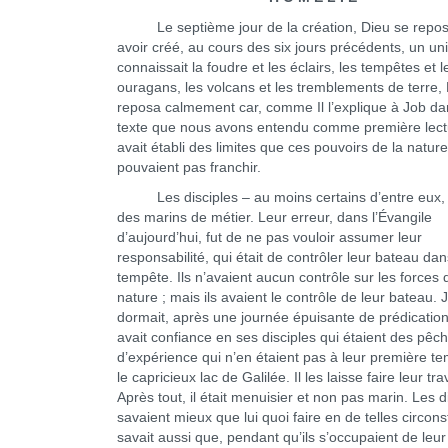
Le septième jour de la création, Dieu se repos
avoir créé, au cours des six jours précédents, un un
connaissait la foudre et les éclairs, les tempêtes et l
ouragans, les volcans et les tremblements de terre,
reposa calmement car, comme Il l’explique à Job da
texte que nous avons entendu comme première lectu
avait établi des limites que ces pouvoirs de la natur
pouvaient pas franchir.
Les disciples – au moins certains d’entre eux, 
des marins de métier. Leur erreur, dans l’Évangile
d’aujourd’hui, fut de ne pas vouloir assumer leur
responsabilité, qui était de contrôler leur bateau dan
tempête. Ils n’avaient aucun contrôle sur les forces 
nature ; mais ils avaient le contrôle de leur bateau. 
dormait, après une journée épuisante de prédication,
avait confiance en ses disciples qui étaient des pêc
d’expérience qui n’en étaient pas à leur première t
le capricieux lac de Galilée. Il les laisse faire leur trav
Après tout, il était menuisier et non pas marin. Les d
savaient mieux que lui quoi faire en de telles circons
savait aussi que, pendant qu’ils s’occupaient de leu