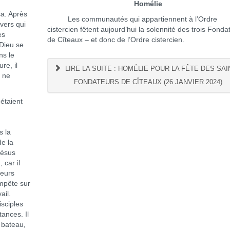
Homélie
a. Après
Les communautés qui appartiennent à l’Ordre
ivers qui
cistercien fêtent aujourd’hui la solennité des trois Fonda
es
de Cîteaux – et donc de l’Ordre cistercien.
 Dieu se
ns le
re, il
LIRE LA SUITE : HOMÉLIE POUR LA FÊTE DES SAI
e ne
FONDATEURS DE CÎTEAUX (26 JANVIER 2024)
étaient
s la
de la
Jésus
 car il
heurs
empête sur
ail.
isciples
tances. Il
r bateau,