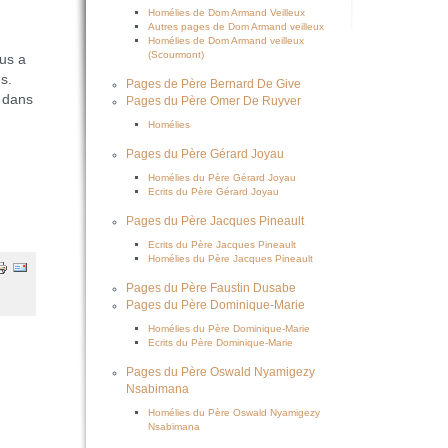
Homélies de Dom Armand Veilleux
Autres pages de Dom Armand veilleux
Homélies de Dom Armand veilleux
(Scourmont)
sus a
s.
Pages de Père Bernard De Give
a dans
Pages du Père Omer De Ruyver
Homélies
Pages du Père Gérard Joyau
Homélies du Père Gérard Joyau
Ecrits du Père Gérard Joyau
Pages du Père Jacques Pineault
Ecrits du Père Jacques Pineault
Homélies du Père Jacques Pineault
Pages du Père Faustin Dusabe
Pages du Père Dominique-Marie
Homélies du Père Dominique-Marie
Ecrits du Père Dominique-Marie
Pages du Père Oswald Nyamigezy
Nsabimana
Homélies du Père Oswald Nyamigezy
Nsabimana