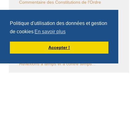
Commentaire des Constitutions de l'Ordre
Sessions diverses
Politique d'utilisation des données et gestion
Law Commission OCSO - Documents
de cookies
En savoir plus
Law Commission Papers
Accepter !
Bibliographie pachômienne
Réflexions à temps et à contre temps...
Chronique "Eh ben ma foi" dans L'Appel
Église en diaspora
CALENDRIER DES ÉVÈNEMENTS
Aucun évènement