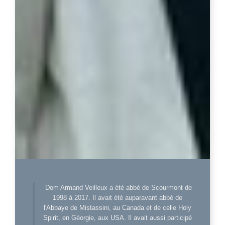
Dom Armand Veilleux a été abbé de Scourmont de
1998 à 2017. Il avait été auparavant abbé de
l'Abbaye de Mistassini, au Canada et de celle Holy
Spirit, en Géorgie, aux USA. Il avait aussi participé