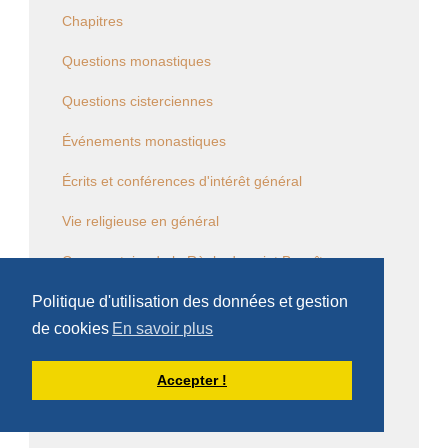
Chapitres
Questions monastiques
Questions cisterciennes
Événements monastiques
Écrits et conférences d'intérêt général
Vie religieuse en général
Commentaire de la Règle de saint Benoît
Politique d'utilisation des données et gestion
Commentaire des Constitutions de l'Ordre
de cookies
En savoir plus
Sessions diverses
Accepter !
Law Commission OCSO - Documents
Law Commission Papers