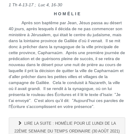
1 Th 4-13-17 ; Luc 4, 16-30
H O M É L I E
Après son baptême par Jean, Jésus passa au désert
40 jours, après lesquels il décida de ne pas commencer son
ministère à Jérusalem, qui était le centre du judaïsme, mais
dans la lointaine province de Galilée d'où il venait. Il se mit
donc à prêcher dans la synagogue de la ville principale de
cette province, Capharnaüm. Après une première journée de
prédication et de guérisons pleine de succès, il se retira de
nouveau dans le désert pour une nuit de prière au cours de
laquelle il prit la décision de quitter la ville de Capharnaüm et
d'aller prêcher dans les petites villes et villages de la
campagne de Galilée. Cela le conduisit à Nazareth, la ville
où il avait grandi. Il se rendit à la synagogue, où on lui
présenta le rouleau des Écritures et il lit le texte d'Isaïe: "Je
t'ai envoyé". C'est alors qu'il dit: "Aujourd'hui ces paroles de
l'Écriture s'accomplissent en votre présence".
LIRE LA SUITE : HOMÉLIE POUR LE LUNDI DE LA
22ÈME SEMAINE DU TEMPS ORDINAIRE (30 AOÛT 2021)