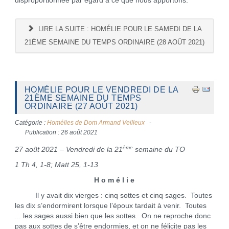
disproportionnée par égard à ce que nous apportons.
LIRE LA SUITE : HOMÉLIE POUR LE SAMEDI DE LA
21ÈME SEMAINE DU TEMPS ORDINAIRE (28 AOÛT 2021)
HOMÉLIE POUR LE VENDREDI DE LA
21ÈME SEMAINE DU TEMPS
ORDINAIRE (27 AOÛT 2021)
Catégorie :
Homélies de Dom Armand Veilleux
Publication : 26 août 2021
ème
27 août 2021 – Vendredi de la 21
semaine du TO
1 Th 4, 1-8; Matt 25, 1-13
H o m é l i e
Il y avait dix vierges : cinq sottes et cinq sages. Toutes
les dix s’endormirent lorsque l’époux tardait à venir. Toutes
... les sages aussi bien que les sottes. On ne reproche donc
pas aux sottes de s’être endormies, et on ne félicite pas les