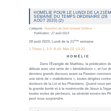
HOMÉLIE POUR LE LUNDI DE LA 21È
SEMAINE DU TEMPS ORDINAIRE (28
AOÛT 2023) (2)
Catégorie :
Homélies de Dom Armand Veilleux
Publication : 27 août 2023
ème
28 août 2023, Lundi de la 21
semaine
1 Thess 1, 2-5. 8-10: Mat 23, 13-22
H O M É L I E
Dans l'Évangile de Matthieu, la prédication de
débute avec une série de « bénédictions »; et l'un d
derniers grands discours avant sa Passion commen
une série de « malédictions », toutes dirigées contre
docteurs de la Loi et les Pharisiens. Quand nous p
la grande bonté et à la miséricorde de Jésus à l'éga
toutes sortes de pécheurs, sa sévérité envers les Ph
peut nous surprendre.