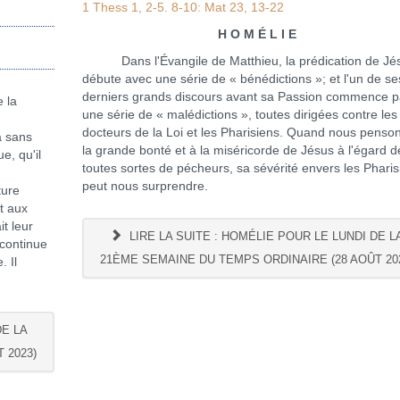
1 Thess 1, 2-5. 8-10: Mat 23, 13-22
H O M É L I E
Dans l'Évangile de Matthieu, la prédication de Jé
débute avec une série de « bénédictions »; et l'un de se
derniers grands discours avant sa Passion commence p
 la
une série de « malédictions », toutes dirigées contre les
docteurs de la Loi et les Pharisiens. Quand nous penso
a sans
la grande bonté et à la miséricorde de Jésus à l'égard d
e, qu'il
toutes sortes de pécheurs, sa sévérité envers les Pharis
peut nous surprendre.
ture
t aux
it leur
LIRE LA SUITE : HOMÉLIE POUR LE LUNDI DE L
 continue
21ÈME SEMAINE DU TEMPS ORDINAIRE (28 AOÛT 20
. Il
DE LA
 2023)