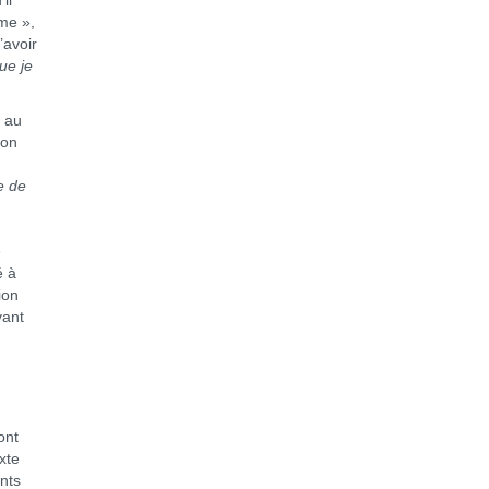
il
me »,
’avoir
ue je
 au
’on
e de
e
é à
ion
vant
ont
xte
nts