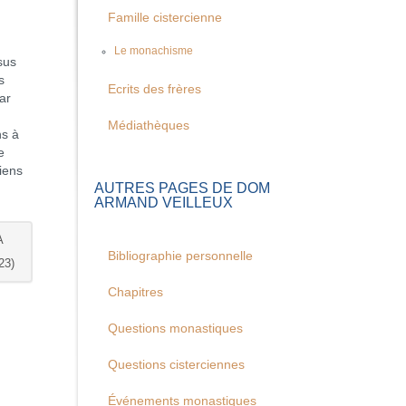
Famille cistercienne
Le monachisme
sus
s
Ecrits des frères
ar
Médiathèques
ns à
e
iens
AUTRES PAGES DE DOM
ARMAND VEILLEUX
A
Bibliographie personnelle
23)
Chapitres
Questions monastiques
Questions cisterciennes
Événements monastiques