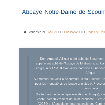
Abbaye Notre-Dame de Scour
Vous êtes ici :
Accueil
>>>
Publications
>>>
Pages de Dom
Dom Armand Veilleux a été abbé de Scourmont d
auparavant abbé de l'Abbaye de Mistassini, au Cana
Géorgie, aux USA. Il avait aussi participé à une fo
Afrique.
Au moment de venir à Scourmont, il était, depuis 19
pour les monastères de langue anglaise et Procureu
Saint-Siège.
Docteur en théologie (spécialisation en liturgie), i
copte, particulièrement de saint Pachôme. Il est en
l’OCSO et l'Association Internationale des Comm