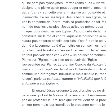
qui ne sont pas synonymes.
Petros
(dans tu es « Pierre 
désigne une pierre qu’on peut bouger et même lancer. 
petra
(dans « sur cette pierre ») signifie un roc solide et
inamovible. Ce roc sur lequel Jésus bâtira son Église, ce
pas la personne de Pierre, mais sa profession de foi, fai
nom de tous les disciples. Jésus utilise de même deux
images pour désigner son Église. D’abord celle de la m
construite sur le roc et contre laquelle le pouvoir de la m
n’aura pas de force et celle des clés, c’est-à-dire le pouv
donné à la communauté d’admettre en son sein les h
qui cherchent le salut et d’en exclure ceux qui le refusent
ne faut pas voir dans ces « clés » un pouvoir personnel
Pierre sur l’Église, mais bien un pouvoir de l’Église
représentée par Pierre. Le premier Concile du Vatican l’
bien compris lorsqu’il ne définit pas l’infaillibilité pontifica
comme une prérogative individuelle mais dit que le Pape
lorsqu’il parle
ex cathedra
,
exerce
«
l’infaillibilité que le 
a donnée à son Église
».
Et quand Jésus ordonne à ses disciples de ne dir
personne qu’il est le Messie, il ne leur interdit évidemme
pas de professer leur foi telle que Pierre vient de la pro
en leur nom mais leur interdit de le présenter comme le