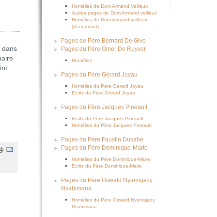
Homélies de Dom Armand Veilleux
Autres pages de Dom Armand veilleux
Homélies de Dom Armand veilleux
(Scourmont)
Pages de Père Bernard De Give
s dans
Pages du Père Omer De Ruyver
naire
Homélies
int
Pages du Père Gérard Joyau
Homélies du Père Gérard Joyau
Ecrits du Père Gérard Joyau
Pages du Père Jacques Pineault
Ecrits du Père Jacques Pineault
Homélies du Père Jacques Pineault
Pages du Père Faustin Dusabe
Pages du Père Dominique-Marie
Homélies du Père Dominique-Marie
Ecrits du Père Dominique-Marie
Pages du Père Oswald Nyamigezy
Nsabimana
Homélies du Père Oswald Nyamigezy
Nsabimana