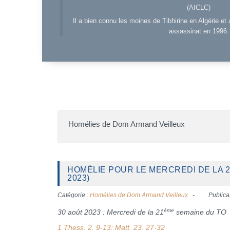
(AICLC)
Il a bien connu les moines de Tibhirine en Algérie et 
assassinat en 1996.
Homélies de Dom Armand Veilleux
HOMÉLIE POUR LE MERCREDI DE LA 
2023)
Catégorie :
Homélies de Dom Armand Veilleux
Publica
ème
30 août 2023 : Mercredi de la 21
semaine du TO
1 Thess. 2, 9-13; Matt. 23, 27-32