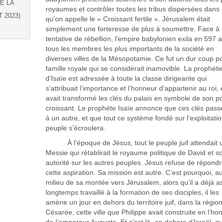
DE LA
royaumes et contrôler toutes les tribus dispersées dans
 2023)
qu’on appelle le « Croissant fertile ». Jérusalem était
simplement une forteresse de plus à soumettre. Face à
tentative de rébellion, l’empire babylonien exila en 597 a
tous les membres les plus importants de la société en
diverses villes de la Mésopotamie. Ce fut un dur coup po
famille royale qui se considérait inamovible. La prophéti
d’Isaïe est adressée à toute la classe dirigeante qui
s’attribuait l’importance et l’honneur d’appartenir au roi, 
avait transformé les clés du palais en symbole de son p
croissant. Le prophète Isaïe annonce que ces clés pass
à un autre, et que tout ce système fondé sur l’exploitati
peuple s’écroulera.
À l’époque de Jésus, tout le peuple juif attendait 
Messie qui rétablirait le royaume politique de David et s
autorité sur les autres peuples. Jésus refuse de répondr
cette aspiration. Sa mission est autre. C’est pourquoi, a
milieu de sa montée vers Jérusalem, alors qu’il a déjà a
longtemps travaillé à la formation de ses disciples, il les
amène un jour en dehors du territoire juif, dans la régio
Césarée, cette ville que Philippe avait construite en l’ho