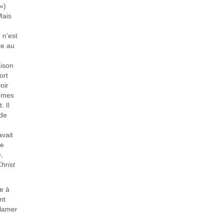
»)
Mais
 n’est
te au
aison
ort
oir
ommes
. Il
 de
avait
le
,
Christ
e à
nt
clamer