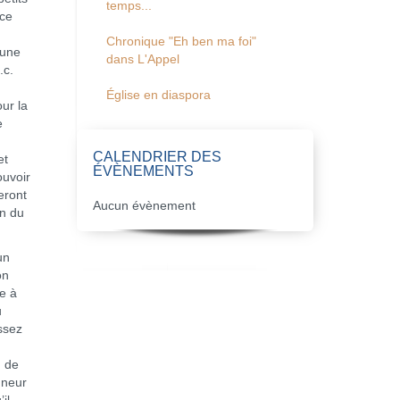
temps...
 ce
Chronique "Eh ben ma foi"
 une
dans L'Appel
.c.
Église en diaspora
ur la
e
CALENDRIER DES
et
ÉVÈNEMENTS
ouvoir
eront
Aucun évènement
on du
un
on
e à
u
ssez
n de
nneur