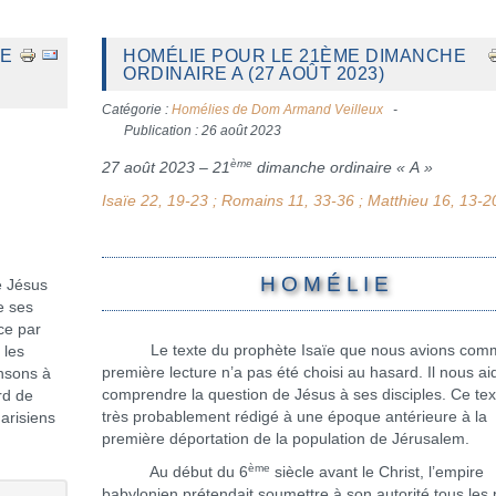
ME
HOMÉLIE POUR LE 21ÈME DIMANCHE
ORDINAIRE A (27 AOÛT 2023)
Catégorie :
Homélies de Dom Armand Veilleux
Publication : 26 août 2023
ème
27 août 2023 – 21
dimanche ordinaire « A »
Isaïe 22, 19-23 ; Romains 11, 33-36 ; Matthieu 16, 13-2
H O M É L I E
 Jésus
e ses
ce par
Le texte du prophète Isaïe que nous avions com
 les
première lecture n’a pas été choisi au hasard. Il nous ai
ensons à
comprendre la question de Jésus à ses disciples. Ce tex
rd de
très probablement rédigé à une époque antérieure à la
arisiens
première déportation de la population de Jérusalem.
ème
Au début du 6
siècle avant le Christ, l’empire
babylonien prétendait soumettre à son autorité tous les p