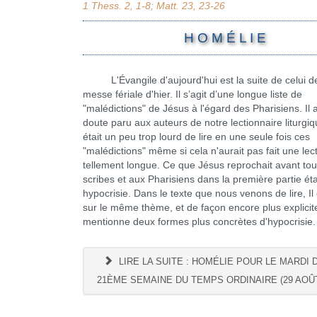
1 Thess. 2, 1-8; Matt. 23, 23-26
H O M É L I E
L'Évangile d'aujourd'hui est la suite de celui de
messe fériale d'hier. Il s’agit d’une longue liste de
"malédictions" de Jésus à l'égard des Pharisiens. Il 
doute paru aux auteurs de notre lectionnaire liturgiqu
était un peu trop lourd de lire en une seule fois ces
"malédictions" même si cela n'aurait pas fait une lec
tellement longue. Ce que Jésus reprochait avant tou
scribes et aux Pharisiens dans la première partie éta
hypocrisie. Dans le texte que nous venons de lire, Il
sur le même thème, et de façon encore plus explicite
mentionne deux formes plus concrètes d'hypocrisie.
LIRE LA SUITE : HOMÉLIE POUR LE MARDI 
21ÈME SEMAINE DU TEMPS ORDINAIRE (29 AOÛT