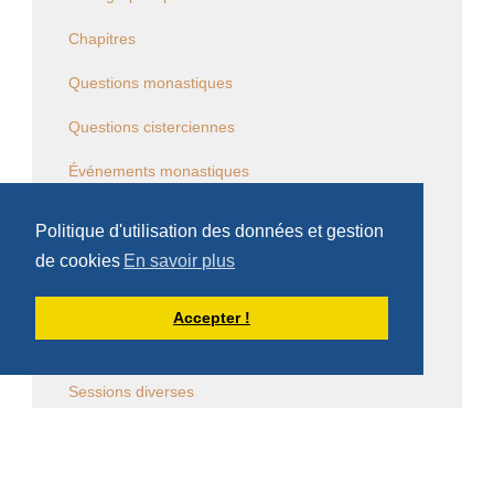
Chapitres
Questions monastiques
Questions cisterciennes
Événements monastiques
Écrits et conférences d'intérêt général
Politique d'utilisation des données et gestion
de cookies
En savoir plus
Vie religieuse en général
Commentaire de la Règle de saint Benoît
Accepter !
Commentaire des Constitutions de l'Ordre
Sessions diverses
Law Commission OCSO - Documents
Law Commission Papers