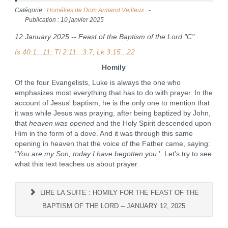
Catégorie :
Homélies de Dom Armand Veilleux
Publication : 10 janvier 2025
12 January 2025 -- Feast of the Baptism of the Lord "C"
Is 40:1...11; Ti 2:11...3:7; Lk 3:15...22
Homily
Of the four Evangelists, Luke is always the one who
emphasizes most everything that has to do with prayer. In the
account of Jesus' baptism, he is the only one to mention that
it was while Jesus was praying, after being baptized by John,
that
heaven was opened
and the Holy Spirit descended upon
Him in the form of a dove. And it was through this same
opening in heaven that the voice of the Father came, saying:
"You are my Son; today I have begotten you
’. Let's try to see
what this text teaches us about prayer.
LIRE LA SUITE : HOMILY FOR THE FEAST OF THE
BAPTISM OF THE LORD -- JANUARY 12, 2025