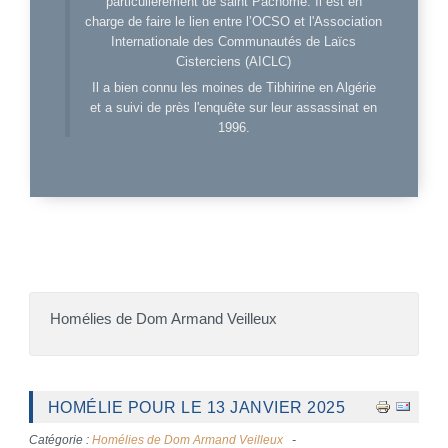
particulièrement de saint Pachôme. Il est en
charge de faire le lien entre l’OCSO et l'Association
Internationale des Communautés de Laïcs
Cisterciens (AICLC)
Il a bien connu les moines de Tibhirine en Algérie
et a suivi de près l'enquête sur leur assassinat en
1996.
Homélies de Dom Armand Veilleux
HOMÉLIE POUR LE 13 JANVIER 2025
Catégorie :
Homélies de Dom Armand Veilleux