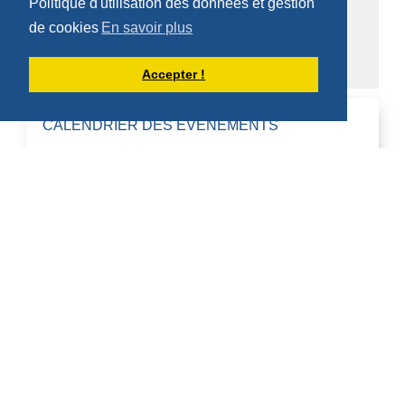
Politique d'utilisation des données et gestion
Chronique "Eh ben ma foi" dans L'Appel
de cookies
En savoir plus
Église en diaspora
Accepter !
CALENDRIER DES ÉVÈNEMENTS
Aucun évènement
DERNIÈRES PUBLICATIONS DE DOM
ARMAND VEILLEUX
HOMÉLIES DE DOM ARMAND VEILLEUX