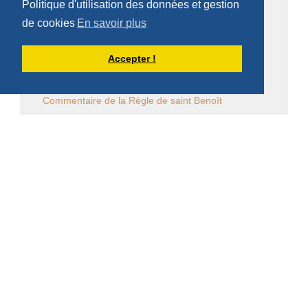
Politique d'utilisation des données et gestion
Événements monastiques
de cookies
En savoir plus
Écrits et conférences d'intérêt général
Accepter !
Vie religieuse en général
Commentaire de la Règle de saint Benoît
Commentaire des Constitutions de l'Ordre
Sessions diverses
Law Commission OCSO - Documents
Law Commission Papers
Bibliographie pachômienne
Réflexions à temps et à contre temps...
Chronique "Eh ben ma foi" dans L'Appel